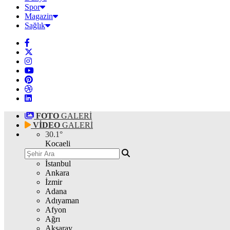
Spor
Magazin
Sağlık
FOTO
GALERİ
VİDEO
GALERİ
30.1
°
Kocaeli
İstanbul
Ankara
İzmir
Adana
Adıyaman
Afyon
Ağrı
Aksaray