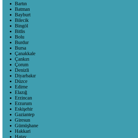
Bartın
Batman
Bayburt
Bilecik
Bingöl
Bitlis
Bolu
Burdur
Bursa
Çanakkale
Çankırı
Çorum
Denizli
Diyarbakır
Düzce
Edirne
Elazığ
Erzincan
Erzurum
Eskişehir
Gaziantep
Giresun
Gümüşhane
Hakkari
Hatay