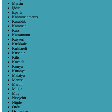
Mersin
Iğdır
Isparta
Kahramanmaraş
Karabük
Karaman
Kars
Kastamonu
Kayseri
Kırıkkale
Kırklareli
Kırşehir
Kilis
Kocaeli
Konya
Kütahya
Malatya
Manisa
Mardin
Muğla
Muş
Nevşehir
Niğde
Ordu
Osmaniye