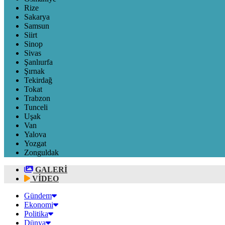
Rize
Sakarya
Samsun
Siirt
Sinop
Sivas
Şanlıurfa
Şırnak
Tekirdağ
Tokat
Trabzon
Tunceli
Uşak
Van
Yalova
Yozgat
Zonguldak
GALERİ
VİDEO
Gündem
Ekonomi
Politika
Dünya