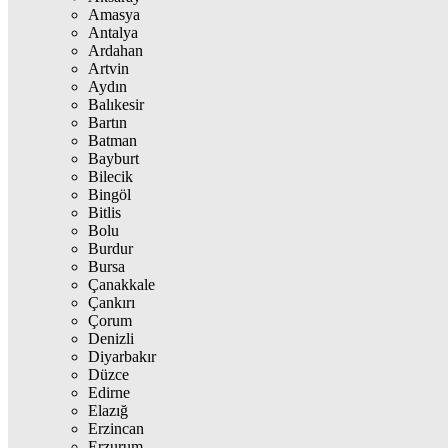
Amasya
Antalya
Ardahan
Artvin
Aydın
Balıkesir
Bartın
Batman
Bayburt
Bilecik
Bingöl
Bitlis
Bolu
Burdur
Bursa
Çanakkale
Çankırı
Çorum
Denizli
Diyarbakır
Düzce
Edirne
Elazığ
Erzincan
Erzurum