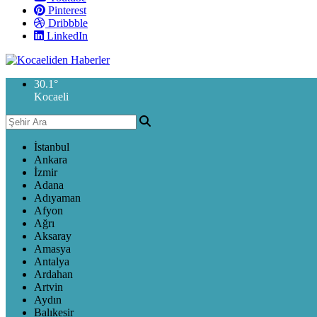
Pinterest
Dribbble
LinkedIn
30.1
°
Kocaeli
İstanbul
Ankara
İzmir
Adana
Adıyaman
Afyon
Ağrı
Aksaray
Amasya
Antalya
Ardahan
Artvin
Aydın
Balıkesir