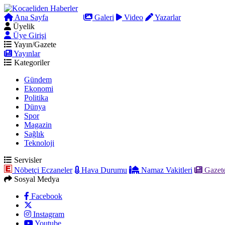
Ana Sayfa
Arama
Galeri
Video
Yazarlar
Üyelik
Üye Girişi
Yayın/Gazete
Yayınlar
Kategoriler
Gündem
Ekonomi
Politika
Dünya
Spor
Magazin
Sağlık
Teknoloji
Servisler
Nöbetçi Eczaneler
Hava Durumu
Namaz Vakitleri
Gazete
Sosyal Medya
Facebook
Instagram
Youtube