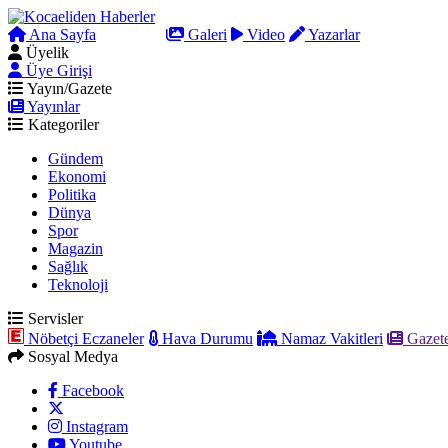
Ana Sayfa
Arama
Galeri
Video
Yazarlar
Üyelik
Üye Girişi
Yayın/Gazete
Yayınlar
Kategoriler
Gündem
Ekonomi
Politika
Dünya
Spor
Magazin
Sağlık
Teknoloji
Servisler
Nöbetçi Eczaneler
Hava Durumu
Namaz Vakitleri
Gazete
Sosyal Medya
Facebook
Instagram
Youtube