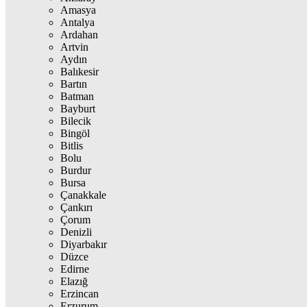
Amasya
Antalya
Ardahan
Artvin
Aydın
Balıkesir
Bartın
Batman
Bayburt
Bilecik
Bingöl
Bitlis
Bolu
Burdur
Bursa
Çanakkale
Çankırı
Çorum
Denizli
Diyarbakır
Düzce
Edirne
Elazığ
Erzincan
Erzurum