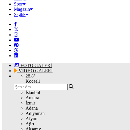
Spor
Magazin
Sağlık
FOTO
GALERİ
VİDEO
GALERİ
28.8
°
Kocaeli
İstanbul
Ankara
İzmir
Adana
Adıyaman
Afyon
Ağrı
Aksaray