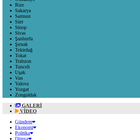
Rize
Sakarya
Samsun
Siirt
Sinop
Sivas
Şanlıurfa
Şırnak
Tekirdağ
Tokat
Trabzon
Tunceli
Uşak
Van
Yalova
Yozgat
Zonguldak
GALERİ
VİDEO
Gündem
Ekonomi
Politika
Dünya