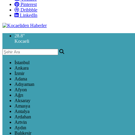
Pinterest
Dribbble
LinkedIn
28.8
°
Kocaeli
İstanbul
Ankara
İzmir
Adana
Adıyaman
Afyon
Ağrı
Aksaray
Amasya
Antalya
Ardahan
Artvin
Aydın
Balıkesir