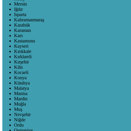
Mersin
Iğdır
Isparta
Kahramanmaraş
Karabük
Karaman
Kars
Kastamonu
Kayseri
Kırıkkale
Kırklareli
Kırşehir
Kilis
Kocaeli
Konya
Kütahya
Malatya
Manisa
Mardin
Muğla
Muş
Nevşehir
Niğde
Ordu
Osmaniye