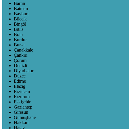
Bartın
Batman
Bayburt
Bilecik
Bingöl
Bitlis
Bolu
Burdur
Bursa
Çanakkale
Çankırı
Çorum
Denizli
Diyarbakır
Düzce
Edirne
Elazığ
Erzincan
Erzurum
Eskişehir
Gaziantep
Giresun
Gümüşhane
Hakkari
Hatay