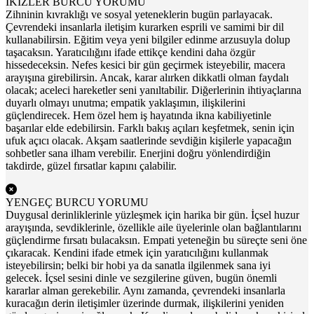
İKİZLER BURCU YORUMU
Zihninin kıvraklığı ve sosyal yeteneklerin bugün parlayacak.
Çevrendeki insanlarla iletişim kurarken esprili ve samimi bir dil
kullanabilirsin. Eğitim veya yeni bilgiler edinme arzusuyla dolup
taşacaksın. Yaratıcılığını ifade ettikçe kendini daha özgür
hissedeceksin. Nefes kesici bir gün geçirmek isteyebilir, macera
arayışına girebilirsin. Ancak, karar alırken dikkatli olman faydalı
olacak; aceleci hareketler seni yanıltabilir. Diğerlerinin ihtiyaçlarına
duyarlı olmayı unutma; empatik yaklaşımın, ilişkilerini
güçlendirecek. Hem özel hem iş hayatında ikna kabiliyetinle
başarılar elde edebilirsin. Farklı bakış açıları keşfetmek, senin için
ufuk açıcı olacak. Akşam saatlerinde sevdiğin kişilerle yapacağın
sohbetler sana ilham verebilir. Enerjini doğru yönlendirdiğin
takdirde, güzel fırsatlar kapını çalabilir.
YENGEÇ BURCU YORUMU
Duygusal derinliklerinle yüzleşmek için harika bir gün. İçsel huzur
arayışında, sevdiklerinle, özellikle aile üyelerinle olan bağlantılarını
güçlendirme fırsatı bulacaksın. Empati yeteneğin bu süreçte seni öne
çıkaracak. Kendini ifade etmek için yaratıcılığını kullanmak
isteyebilirsin; belki bir hobi ya da sanatla ilgilenmek sana iyi
gelecek. İçsel sesini dinle ve sezgilerine güven, bugün önemli
kararlar alman gerekebilir. Aynı zamanda, çevrendeki insanlarla
kuracağın derin iletişimler üzerinde durmak, ilişkilerini yeniden