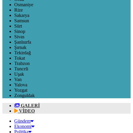
Osmaniye
Rize
Sakarya
Samsun
Siirt
Sinop
Sivas
Şanlıurfa
Şırnak
Tekirdağ
Tokat
Trabzon
Tunceli
Uşak
Van
Yalova
Yozgat
Zonguldak
GALERİ
VİDEO
Gündem
Ekonomi
Politika