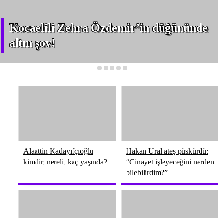
Kocaelili Zehra Özdemir’in düğününde
altın şov!
1
2
3
4
5
Alaattin Kadayıfçıoğlu
Hakan Ural ateş püskürdü:
kimdir, nereli, kaç yaşında?
“Cinayet işleyeceğini nerden
bilebilirdim?”