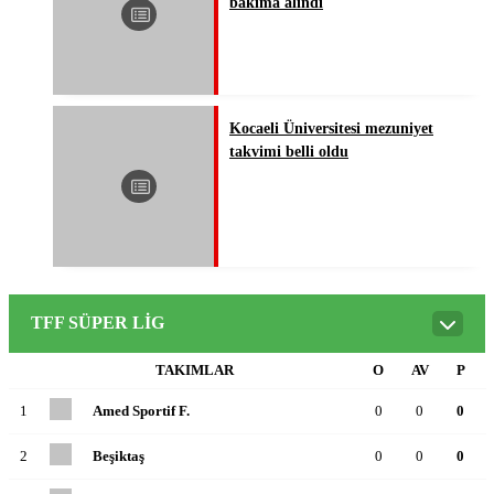
bakıma alındı
Kocaeli Üniversitesi mezuniyet
takvimi belli oldu
TFF SÜPER LIG
TAKIMLAR
O
AV
P
1
Amed Sportif F.
0
0
0
2
Beşiktaş
0
0
0