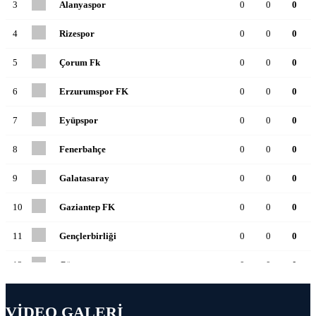
3
Alanyaspor
0
0
0
4
Rizespor
0
0
0
5
Çorum Fk
0
0
0
6
Erzurumspor FK
0
0
0
7
Eyüpspor
0
0
0
8
Fenerbahçe
0
0
0
9
Galatasaray
0
0
0
10
Gaziantep FK
0
0
0
11
Gençlerbirliği
0
0
0
12
Göztepe
0
0
0
13
Başakşehir
0
0
0
VİDEO GALERİ