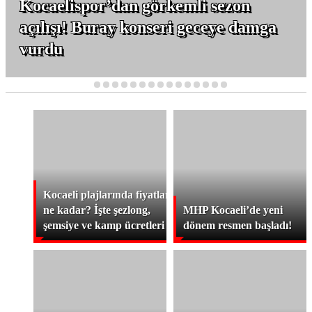
Kocaelispor’dan görkemli sezon
açılışı! Buray konseri geceye damga
vurdu
1
2
3
4
5
6
7
8
9
10
11
12
13
14
15
Kocaeli plajlarında fiyatlar
ne kadar? İşte şezlong,
MHP Kocaeli’de yeni
şemsiye ve kamp ücretleri
dönem resmen başladı!