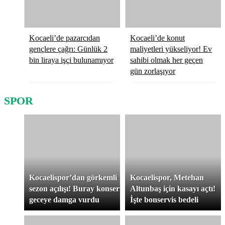
Kocaeli’de pazarcıdan
Kocaeli’de konut
gençlere çağrı: Günlük 2
maliyetleri yükseliyor! Ev
bin liraya işçi bulunamıyor
sahibi olmak her geçen
gün zorlaşıyor
SPOR
Kocaelispor’dan görkemli
Kocaelispor, Metehan
sezon açılışı! Buray konseri
Altunbaş için kasayı açtı!
geceye damga vurdu
İşte bonservis bedeli