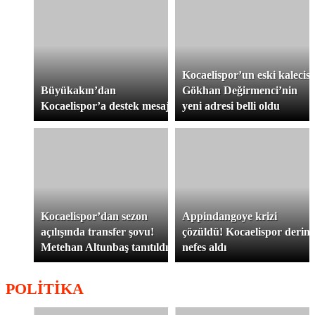
Kocaelispor’un eski kalecisi
Büyükakın’dan
Gökhan Değirmenci’nin
Kocaelispor’a destek mesajı
yeni adresi belli oldu
Kocaelispor’dan sezon
Appindangoye krizi
açılışında transfer şovu!
çözüldü! Kocaelispor derin
Metehan Altunbaş tanıtıldı
nefes aldı
POLİTİKA