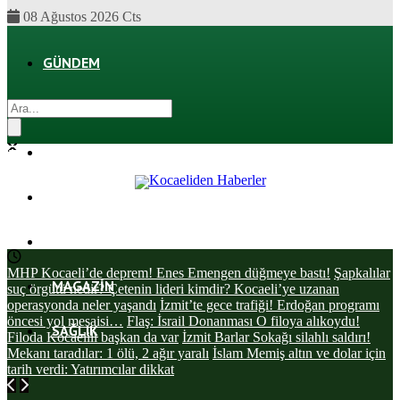
08 Ağustos 2026 Cts
GÜNDEM
EKONOMI
POLITIKA
DÜNYA
SPOR
MHP Kocaeli’de deprem! Enes Emengen düğmeye bastı!
Şapkalılar
MAGAZIN
suç örgütü nedir? Çetenin lideri kimdir? Kocaeli’ye uzanan
operasyonda neler yaşandı
İzmit’te gece trafiği! Erdoğan programı
öncesi yol mesaisi…
Flaş: İsrail Donanması O filoya alıkoydu!
SAĞLIK
Filoda Kocaelili başkan da var
İzmit Barlar Sokağı silahlı saldırı!
Mekanı taradılar: 1 ölü, 2 ağır yaralı
İslam Memiş altın ve dolar için
tarih verdi: Yatırımcılar dikkat