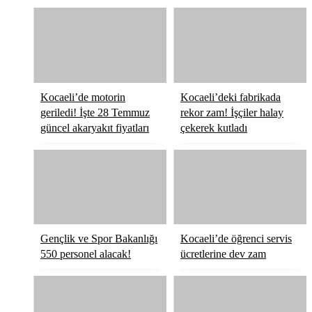
Kocaeli’de motorin
Kocaeli’deki fabrikada
geriledi! İşte 28 Temmuz
rekor zam! İşçiler halay
güncel akaryakıt fiyatları
çekerek kutladı
Gençlik ve Spor Bakanlığı
Kocaeli’de öğrenci servis
550 personel alacak!
ücretlerine dev zam