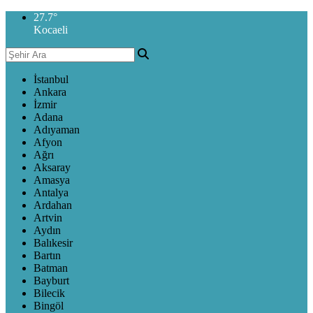
27.7
°
Kocaeli
İstanbul
Ankara
İzmir
Adana
Adıyaman
Afyon
Ağrı
Aksaray
Amasya
Antalya
Ardahan
Artvin
Aydın
Balıkesir
Bartın
Batman
Bayburt
Bilecik
Bingöl