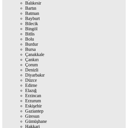
Balıkesir
Bartın
Batman
Bayburt
Bilecik
Bingöl
Bitlis
Bolu
Burdur
Bursa
Çanakkale
Çankırı
Çorum
Denizli
Diyarbakır
Düzce
Edirne
Elazığ
Erzincan
Erzurum
Eskişehir
Gaziantep
Giresun
Gümüşhane
Hakkari