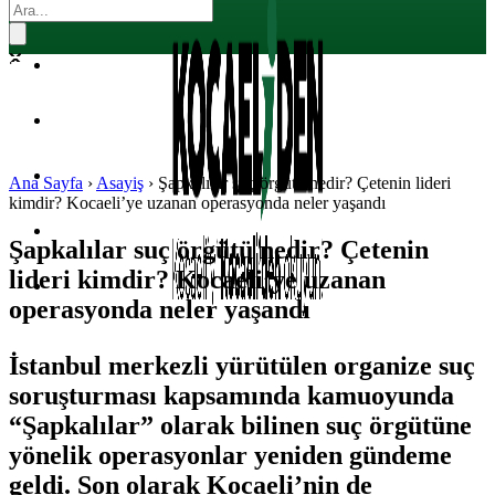
EKONOMI
POLITIKA
DÜNYA
SPOR
Ana Sayfa
›
Asayiş
›
Şapkalılar suç örgütü nedir? Çetenin lideri
kimdir? Kocaeli’ye uzanan operasyonda neler yaşandı
MAGAZIN
Şapkalılar suç örgütü nedir? Çetenin
lideri kimdir? Kocaeli’ye uzanan
SAĞLIK
operasyonda neler yaşandı
İstanbul merkezli yürütülen organize suç
soruşturması kapsamında kamuoyunda
“Şapkalılar” olarak bilinen suç örgütüne
yönelik operasyonlar yeniden gündeme
geldi. Son olarak Kocaeli’nin de