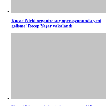
Kocaeli’deki organize suç operasyonunda yeni
gelişme! Recep Yaşar yakalandı