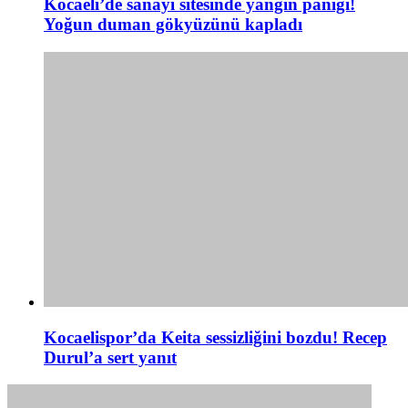
Kocaeli’de sanayi sitesinde yangın paniği!
Yoğun duman gökyüzünü kapladı
Kocaelispor’da Keita sessizliğini bozdu! Recep
Durul’a sert yanıt