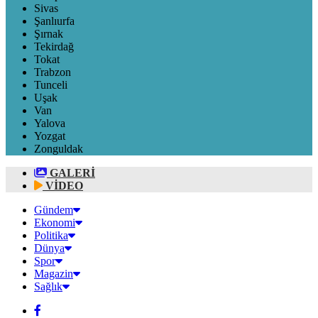
Sivas
Şanlıurfa
Şırnak
Tekirdağ
Tokat
Trabzon
Tunceli
Uşak
Van
Yalova
Yozgat
Zonguldak
GALERİ
VİDEO
Gündem
Ekonomi
Politika
Dünya
Spor
Magazin
Sağlık