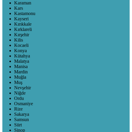
Karaman
Kars
Kastamonu
Kayseri
Kırıkkale
Kırklareli
Kırşehir
Kilis
Kocaeli
Konya
Kütahya
Malatya
Manisa
Mardin
Muğla
Muş
Nevşehir
Niğde
Ordu
Osmaniye
Rize
Sakarya
Samsun
Siirt
Sinop