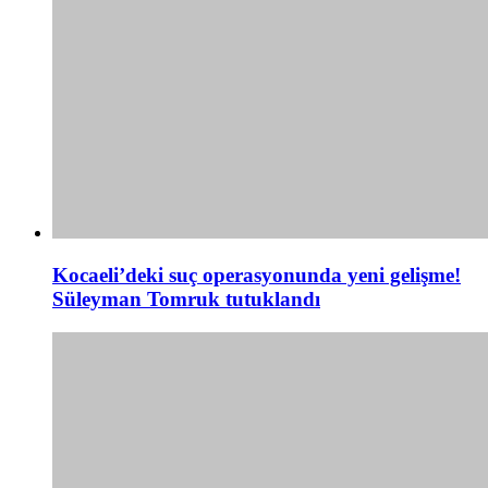
Kocaeli’deki suç operasyonunda yeni gelişme!
Süleyman Tomruk tutuklandı