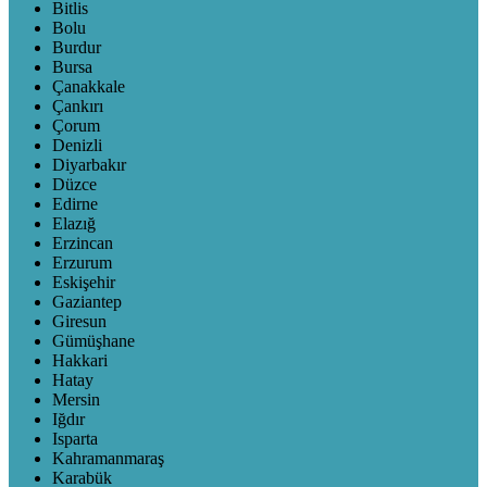
Bitlis
Bolu
Burdur
Bursa
Çanakkale
Çankırı
Çorum
Denizli
Diyarbakır
Düzce
Edirne
Elazığ
Erzincan
Erzurum
Eskişehir
Gaziantep
Giresun
Gümüşhane
Hakkari
Hatay
Mersin
Iğdır
Isparta
Kahramanmaraş
Karabük