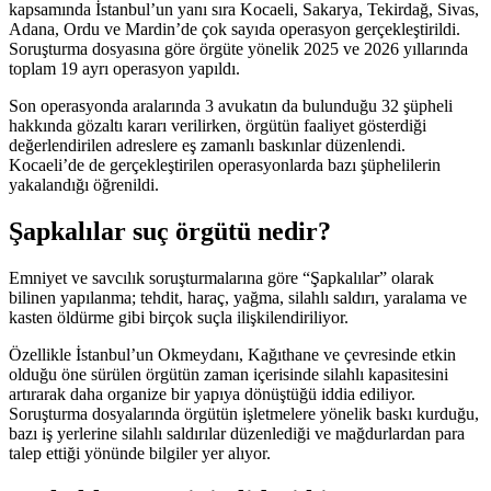
kapsamında İstanbul’un yanı sıra Kocaeli, Sakarya, Tekirdağ, Sivas,
Adana, Ordu ve Mardin’de çok sayıda operasyon gerçekleştirildi.
Soruşturma dosyasına göre örgüte yönelik 2025 ve 2026 yıllarında
toplam 19 ayrı operasyon yapıldı.
Son operasyonda aralarında 3 avukatın da bulunduğu 32 şüpheli
hakkında gözaltı kararı verilirken, örgütün faaliyet gösterdiği
değerlendirilen adreslere eş zamanlı baskınlar düzenlendi.
Kocaeli’de de gerçekleştirilen operasyonlarda bazı şüphelilerin
yakalandığı öğrenildi.
Şapkalılar suç örgütü nedir?
Emniyet ve savcılık soruşturmalarına göre “Şapkalılar” olarak
bilinen yapılanma; tehdit, haraç, yağma, silahlı saldırı, yaralama ve
kasten öldürme gibi birçok suçla ilişkilendiriliyor.
Özellikle İstanbul’un Okmeydanı, Kağıthane ve çevresinde etkin
olduğu öne sürülen örgütün zaman içerisinde silahlı kapasitesini
artırarak daha organize bir yapıya dönüştüğü iddia ediliyor.
Soruşturma dosyalarında örgütün işletmelere yönelik baskı kurduğu,
bazı iş yerlerine silahlı saldırılar düzenlediği ve mağdurlardan para
talep ettiği yönünde bilgiler yer alıyor.