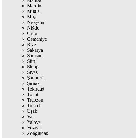
Manisa
Mardin
Muğla
Muş
Nevşehir
Niğde
Ordu
Osmaniye
Rize
Sakarya
Samsun
Siirt
Sinop
Sivas
Şanlıurfa
Şırnak
Tekirdağ
Tokat
Trabzon
Tunceli
Uşak
Van
Yalova
Yozgat
Zonguldak