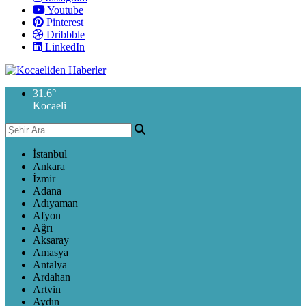
Youtube
Pinterest
Dribbble
LinkedIn
31.6
°
Kocaeli
İstanbul
Ankara
İzmir
Adana
Adıyaman
Afyon
Ağrı
Aksaray
Amasya
Antalya
Ardahan
Artvin
Aydın