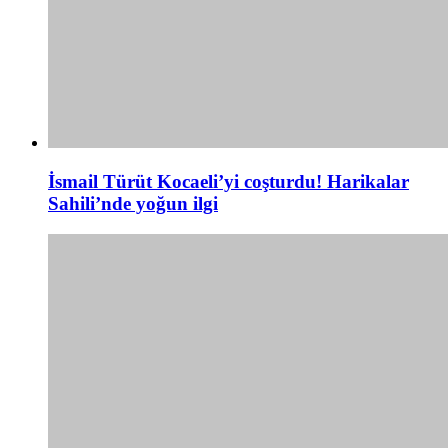
İsmail Türüt Kocaeli’yi coşturdu! Harikalar
Sahili’nde yoğun ilgi