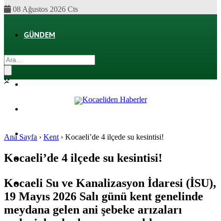
08 Ağustos 2026 Cts
GÜNDEM
EKONOMI
POLITIKA
DÜNYA
SPOR
Ana Sayfa
›
Kent
›
Kocaeli’de 4 ilçede su kesintisi!
Kocaeli’de 4 ilçede su kesintisi!
MAGAZIN
Kocaeli Su ve Kanalizasyon İdaresi (İSU),
SAĞLIK
19 Mayıs 2026 Salı günü kent genelinde
meydana gelen ani şebeke arızaları