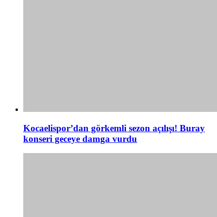
Kocaelispor’dan görkemli sezon açılışı! Buray
konseri geceye damga vurdu