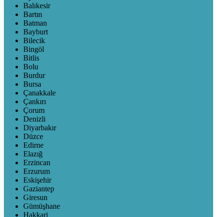
Balıkesir
Bartın
Batman
Bayburt
Bilecik
Bingöl
Bitlis
Bolu
Burdur
Bursa
Çanakkale
Çankırı
Çorum
Denizli
Diyarbakır
Düzce
Edirne
Elazığ
Erzincan
Erzurum
Eskişehir
Gaziantep
Giresun
Gümüşhane
Hakkari