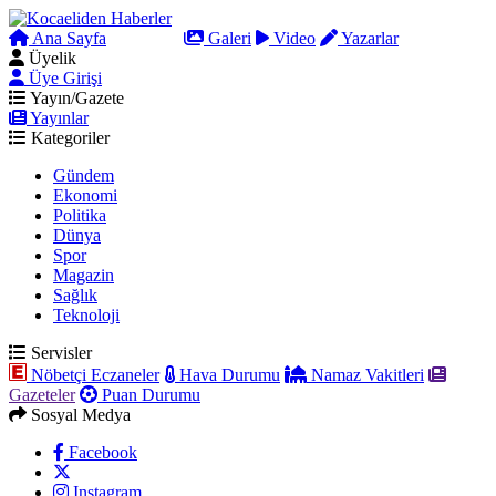
Ana Sayfa
Arama
Galeri
Video
Yazarlar
Üyelik
Üye Girişi
Yayın/Gazete
Yayınlar
Kategoriler
Gündem
Ekonomi
Politika
Dünya
Spor
Magazin
Sağlık
Teknoloji
Servisler
Nöbetçi Eczaneler
Hava Durumu
Namaz Vakitleri
Gazeteler
Puan Durumu
Sosyal Medya
Facebook
Instagram