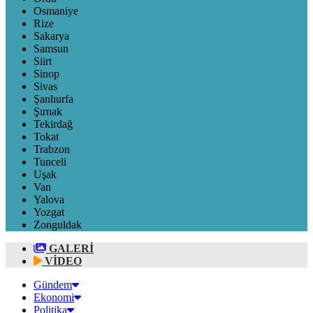
Osmaniye
Rize
Sakarya
Samsun
Siirt
Sinop
Sivas
Şanlıurfa
Şırnak
Tekirdağ
Tokat
Trabzon
Tunceli
Uşak
Van
Yalova
Yozgat
Zonguldak
GALERİ
VİDEO
Gündem
Ekonomi
Politika