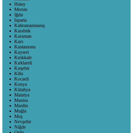
Hatay
Mersin
Iğdır
Isparta
Kahramanmaraş
Karabük
Karaman
Kars
Kastamonu
Kayseri
Kırıkkale
Kırklareli
Kırşehir
Kilis
Kocaeli
Konya
Kütahya
Malatya
Manisa
Mardin
Muğla
Muş
Nevşehir
Niğde
Ordu