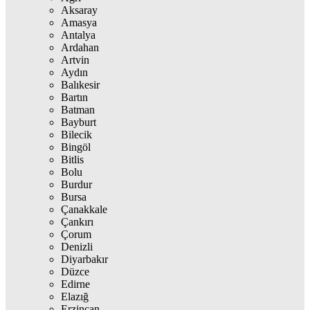
Aksaray
Amasya
Antalya
Ardahan
Artvin
Aydın
Balıkesir
Bartın
Batman
Bayburt
Bilecik
Bingöl
Bitlis
Bolu
Burdur
Bursa
Çanakkale
Çankırı
Çorum
Denizli
Diyarbakır
Düzce
Edirne
Elazığ
Erzincan