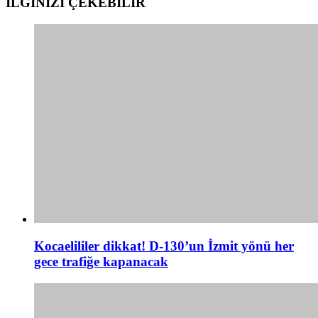
İLGİNİZİ
ÇEKEBİLİR
Kocaelililer dikkat! D-130’un İzmit yönü her
gece trafiğe kapanacak