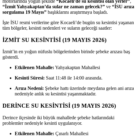
motorlarında yoğun şekilde
“Kocaeli’de su kesintisi olan yerler”
,
“İzmit Yahyakaptan’da sular ne zaman gelecek?”
ve
“İSU arıza
sorgulama 19 Mayıs”
başlıklarını araştırmaya başladı.
İşte İSU resmi verilerine göre Kocaeli’de bugün su kesintisi yaşanan
tüm bölgeler, kesinti nedenleri ve suların geleceği saatler:
İZMİT SU KESİNTİSİ (19 MAYIS 2026)
İzmit’in en yoğun nüfuslu bölgelerinden birinde şebeke arızası baş
gösterdi.
Etkilenen Mahalle:
Yahyakaptan Mahallesi
Kesinti Süresi:
Saat 11:48 ile 14:00 arasında.
Arıza Nedeni:
Şebeke hattı üzerinde meydana gelen ani arıza
nedeniyle anlık su kesintisi yaşanmaktadır.
DERİNCE SU KESİNTİSİ (19 MAYIS 2026)
Derince ilçesinde iki büyük mahallede şebeke hatlarındaki
problemler nedeniyle kesinti uygulanıyor.
Etkilenen Mahalle:
Çınarlı Mahallesi