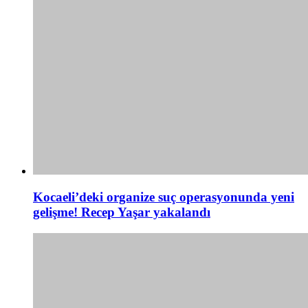
Kocaeli’deki organize suç operasyonunda yeni
gelişme! Recep Yaşar yakalandı