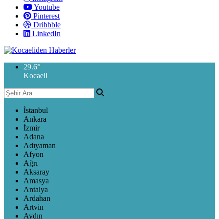
Youtube
Pinterest
Dribbble
LinkedIn
29.6
°
Kocaeli
İstanbul
Ankara
İzmir
Adana
Adıyaman
Afyon
Ağrı
Aksaray
Amasya
Antalya
Ardahan
Artvin
Aydın