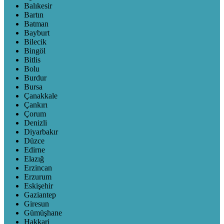
Balıkesir
Bartın
Batman
Bayburt
Bilecik
Bingöl
Bitlis
Bolu
Burdur
Bursa
Çanakkale
Çankırı
Çorum
Denizli
Diyarbakır
Düzce
Edirne
Elazığ
Erzincan
Erzurum
Eskişehir
Gaziantep
Giresun
Gümüşhane
Hakkari