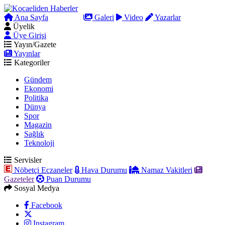
Ana Sayfa
Arama
Galeri
Video
Yazarlar
Üyelik
Üye Girişi
Yayın/Gazete
Yayınlar
Kategoriler
Gündem
Ekonomi
Politika
Dünya
Spor
Magazin
Sağlık
Teknoloji
Servisler
Nöbetçi Eczaneler
Hava Durumu
Namaz Vakitleri
Gazeteler
Puan Durumu
Sosyal Medya
Facebook
Instagram