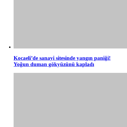
Kocaeli’de sanayi sitesinde yangın paniği!
Yoğun duman gökyüzünü kapladı