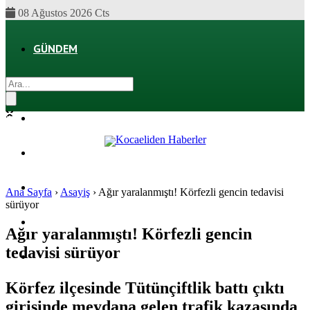
08 Ağustos 2026 Cts
GÜNDEM
EKONOMI
POLITIKA
DÜNYA
SPOR
Ana Sayfa
›
Asayiş
›
Ağır yaralanmıştı! Körfezli gencin tedavisi
sürüyor
MAGAZIN
Ağır yaralanmıştı! Körfezli gencin
tedavisi sürüyor
SAĞLIK
Körfez ilçesinde Tütünçiftlik battı çıktı
girişinde meydana gelen trafik kazasında