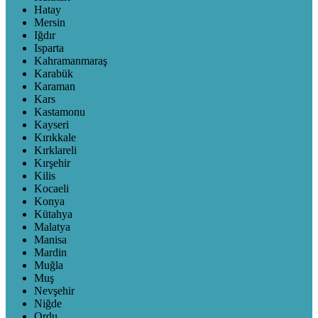
Hatay
Mersin
Iğdır
Isparta
Kahramanmaraş
Karabük
Karaman
Kars
Kastamonu
Kayseri
Kırıkkale
Kırklareli
Kırşehir
Kilis
Kocaeli
Konya
Kütahya
Malatya
Manisa
Mardin
Muğla
Muş
Nevşehir
Niğde
Ordu