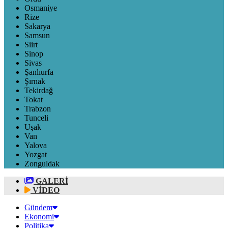
Osmaniye
Rize
Sakarya
Samsun
Siirt
Sinop
Sivas
Şanlıurfa
Şırnak
Tekirdağ
Tokat
Trabzon
Tunceli
Uşak
Van
Yalova
Yozgat
Zonguldak
GALERİ
VİDEO
Gündem
Ekonomi
Politika