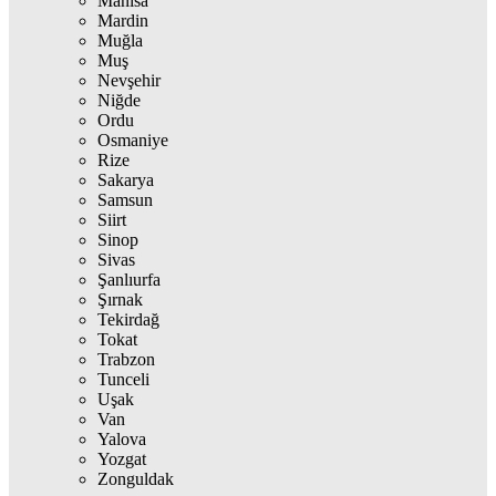
Manisa
Mardin
Muğla
Muş
Nevşehir
Niğde
Ordu
Osmaniye
Rize
Sakarya
Samsun
Siirt
Sinop
Sivas
Şanlıurfa
Şırnak
Tekirdağ
Tokat
Trabzon
Tunceli
Uşak
Van
Yalova
Yozgat
Zonguldak