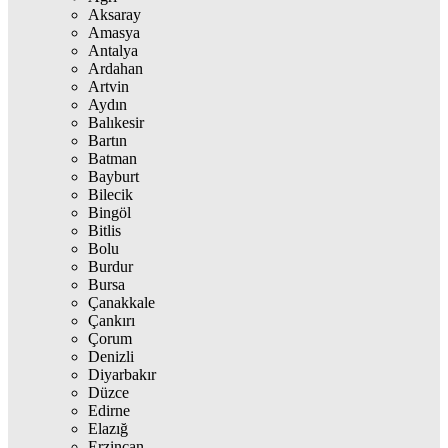
Aksaray
Amasya
Antalya
Ardahan
Artvin
Aydın
Balıkesir
Bartın
Batman
Bayburt
Bilecik
Bingöl
Bitlis
Bolu
Burdur
Bursa
Çanakkale
Çankırı
Çorum
Denizli
Diyarbakır
Düzce
Edirne
Elazığ
Erzincan