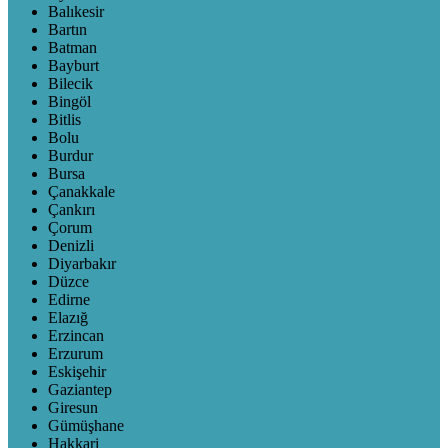
Balıkesir
Bartın
Batman
Bayburt
Bilecik
Bingöl
Bitlis
Bolu
Burdur
Bursa
Çanakkale
Çankırı
Çorum
Denizli
Diyarbakır
Düzce
Edirne
Elazığ
Erzincan
Erzurum
Eskişehir
Gaziantep
Giresun
Gümüşhane
Hakkari