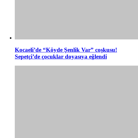
Kocaeli’de “Köyde Şenlik Var” coşkusu!
Sepetçi’de çocuklar doyasıya eğlendi