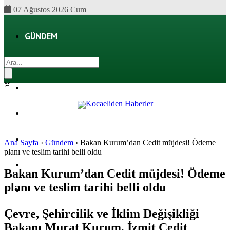
07 Ağustos 2026 Cum
GÜNDEM
EKONOMI
POLITIKA
DÜNYA
SPOR
Ana Sayfa
›
Gündem
›
Bakan Kurum’dan Cedit müjdesi! Ödeme
planı ve teslim tarihi belli oldu
MAGAZIN
Bakan Kurum’dan Cedit müjdesi! Ödeme
planı ve teslim tarihi belli oldu
SAĞLIK
Çevre, Şehircilik ve İklim Değişikliği
Bakanı Murat Kurum, İzmit Cedit