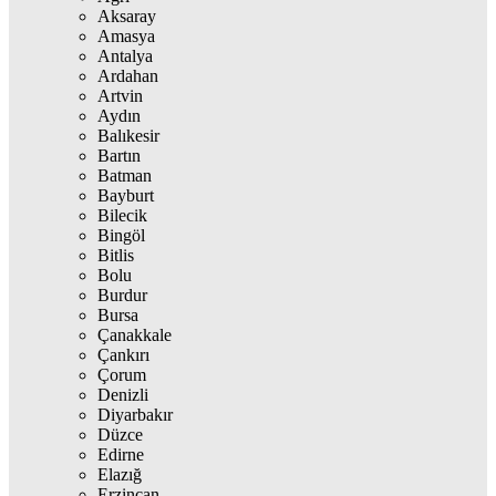
Aksaray
Amasya
Antalya
Ardahan
Artvin
Aydın
Balıkesir
Bartın
Batman
Bayburt
Bilecik
Bingöl
Bitlis
Bolu
Burdur
Bursa
Çanakkale
Çankırı
Çorum
Denizli
Diyarbakır
Düzce
Edirne
Elazığ
Erzincan