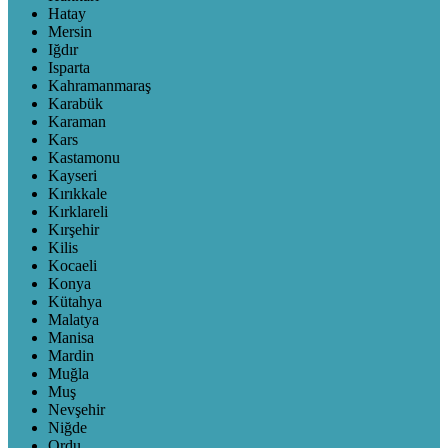
Hatay
Mersin
Iğdır
Isparta
Kahramanmaraş
Karabük
Karaman
Kars
Kastamonu
Kayseri
Kırıkkale
Kırklareli
Kırşehir
Kilis
Kocaeli
Konya
Kütahya
Malatya
Manisa
Mardin
Muğla
Muş
Nevşehir
Niğde
Ordu