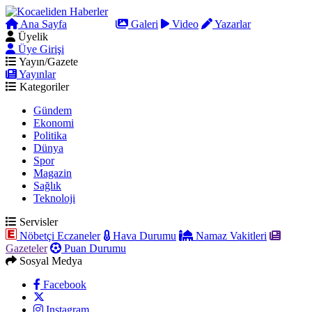
Ana Sayfa
Arama
Galeri
Video
Yazarlar
Üyelik
Üye Girişi
Yayın/Gazete
Yayınlar
Kategoriler
Gündem
Ekonomi
Politika
Dünya
Spor
Magazin
Sağlık
Teknoloji
Servisler
Nöbetçi Eczaneler
Hava Durumu
Namaz Vakitleri
Gazeteler
Puan Durumu
Sosyal Medya
Facebook
Instagram