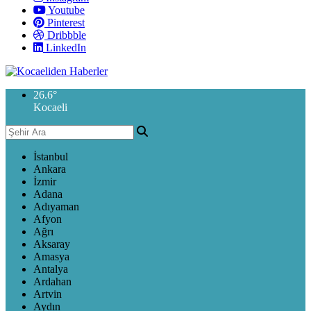
Youtube
Pinterest
Dribbble
LinkedIn
26.6
°
Kocaeli
İstanbul
Ankara
İzmir
Adana
Adıyaman
Afyon
Ağrı
Aksaray
Amasya
Antalya
Ardahan
Artvin
Aydın