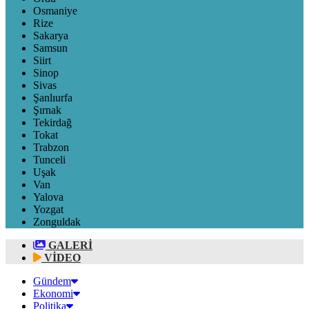
Osmaniye
Rize
Sakarya
Samsun
Siirt
Sinop
Sivas
Şanlıurfa
Şırnak
Tekirdağ
Tokat
Trabzon
Tunceli
Uşak
Van
Yalova
Yozgat
Zonguldak
GALERİ
VİDEO
Gündem
Ekonomi
Politika