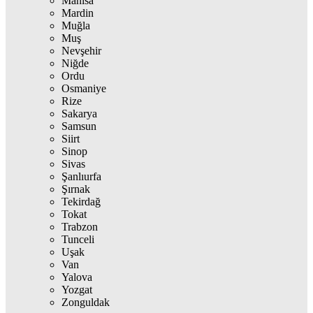
Manisa
Mardin
Muğla
Muş
Nevşehir
Niğde
Ordu
Osmaniye
Rize
Sakarya
Samsun
Siirt
Sinop
Sivas
Şanlıurfa
Şırnak
Tekirdağ
Tokat
Trabzon
Tunceli
Uşak
Van
Yalova
Yozgat
Zonguldak