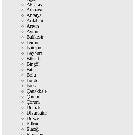
Aksaray
Amasya
Antalya
Ardahan
Artvin
Aydın
Balıkesir
Bartın
Batman
Bayburt
Bilecik
Bingöl
Bitlis
Bolu
Burdur
Bursa
Çanakkale
Çankırı
Çorum
Denizli
Diyarbakır
Düzce
Edirne
Elazığ
Erzincan