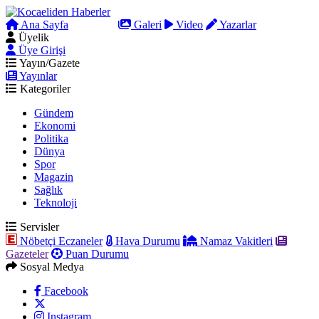
Ana Sayfa
Arama
Galeri
Video
Yazarlar
Üyelik
Üye Girişi
Yayın/Gazete
Yayınlar
Kategoriler
Gündem
Ekonomi
Politika
Dünya
Spor
Magazin
Sağlık
Teknoloji
Servisler
Nöbetçi Eczaneler
Hava Durumu
Namaz Vakitleri
Gazeteler
Puan Durumu
Sosyal Medya
Facebook
Instagram