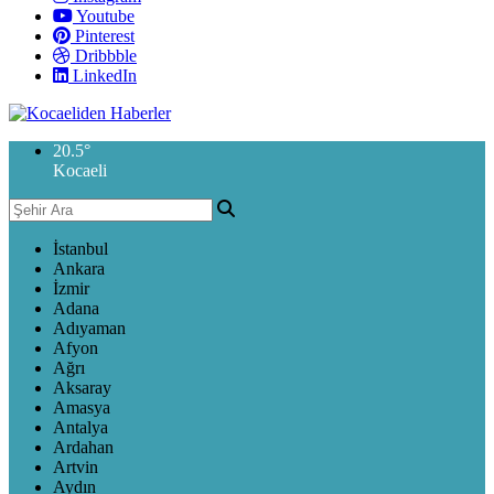
Youtube
Pinterest
Dribbble
LinkedIn
20.5
°
Kocaeli
İstanbul
Ankara
İzmir
Adana
Adıyaman
Afyon
Ağrı
Aksaray
Amasya
Antalya
Ardahan
Artvin
Aydın