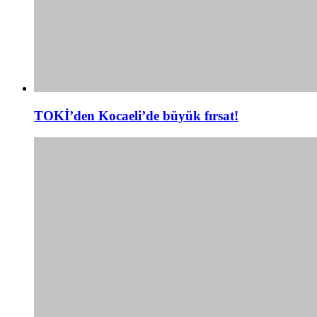
TOKİ’den Kocaeli’de büyük fırsat!