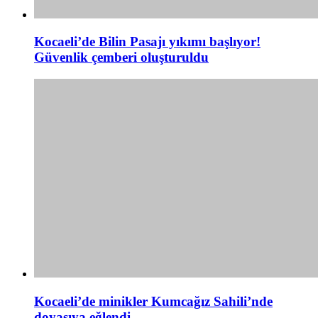
Kocaeli’de Bilin Pasajı yıkımı başlıyor!
Güvenlik çemberi oluşturuldu
Kocaeli’de minikler Kumcağız Sahili’nde
doyasıya eğlendi