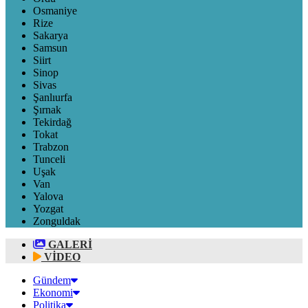
Osmaniye
Rize
Sakarya
Samsun
Siirt
Sinop
Sivas
Şanlıurfa
Şırnak
Tekirdağ
Tokat
Trabzon
Tunceli
Uşak
Van
Yalova
Yozgat
Zonguldak
GALERİ
VİDEO
Gündem
Ekonomi
Politika