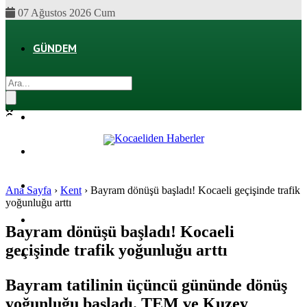
07 Ağustos 2026 Cum
GÜNDEM
EKONOMI
POLITIKA
DÜNYA
SPOR
Ana Sayfa
›
Kent
›
Bayram dönüşü başladı! Kocaeli geçişinde trafik
yoğunluğu arttı
MAGAZIN
Bayram dönüşü başladı! Kocaeli
geçişinde trafik yoğunluğu arttı
SAĞLIK
Bayram tatilinin üçüncü gününde dönüş
yoğunluğu başladı. TEM ve Kuzey