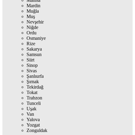
Manisa
Mardin
Muğla
Muş
Nevşehir
Niğde
Ordu
Osmaniye
Rize
Sakarya
Samsun
Siirt
Sinop
Sivas
Şanlıurfa
Şırnak
Tekirdağ
Tokat
Trabzon
Tunceli
Uşak
Van
Yalova
Yozgat
Zonguldak