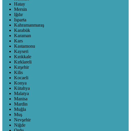
Hatay
Mersin
Iğdır
Isparta
Kahramanmaraş
Karabük
Karaman
Kars
Kastamonu
Kayseri
Kırıkkale
Kırklareli
Kırşehir
Kilis
Kocaeli
Konya
Kütahya
Malatya
Manisa
Mardin
Muğla
Muş
Nevşehir
Niğde
Ordu