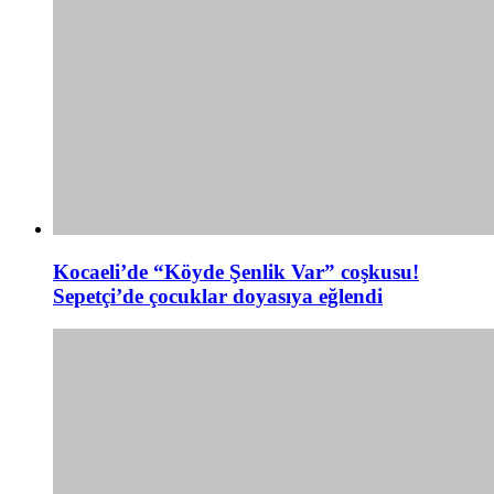
Kocaeli’de “Köyde Şenlik Var” coşkusu!
Sepetçi’de çocuklar doyasıya eğlendi