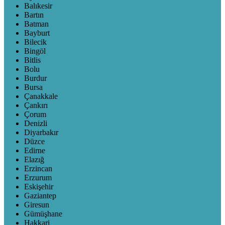
Balıkesir
Bartın
Batman
Bayburt
Bilecik
Bingöl
Bitlis
Bolu
Burdur
Bursa
Çanakkale
Çankırı
Çorum
Denizli
Diyarbakır
Düzce
Edirne
Elazığ
Erzincan
Erzurum
Eskişehir
Gaziantep
Giresun
Gümüşhane
Hakkari