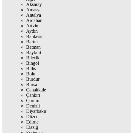
Aksaray
Amasya
Antalya
Ardahan
Artvin
Aydın
Balıkesir
Bartın
Batman
Bayburt
Bilecik
Bingöl
Bitlis
Bolu
Burdur
Bursa
Çanakkale
Çankırı
Çorum
Denizli
Diyarbakır
Düzce
Edirne
Elazığ
Erzincan