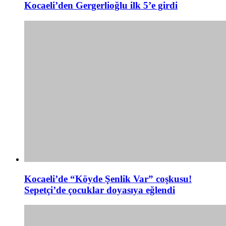
Kocaeli’den Gergerlioğlu ilk 5’e girdi
Kocaeli’de “Köyde Şenlik Var” coşkusu!
Sepetçi’de çocuklar doyasıya eğlendi