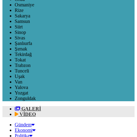
Osmaniye
Rize
Sakarya
Samsun
Siirt
Sinop
Sivas
Şanlıurfa
Şırnak
Tekirdağ
Tokat
Trabzon
Tunceli
Uşak
Van
Yalova
Yozgat
Zonguldak
GALERİ
VİDEO
Gündem
Ekonomi
Politika