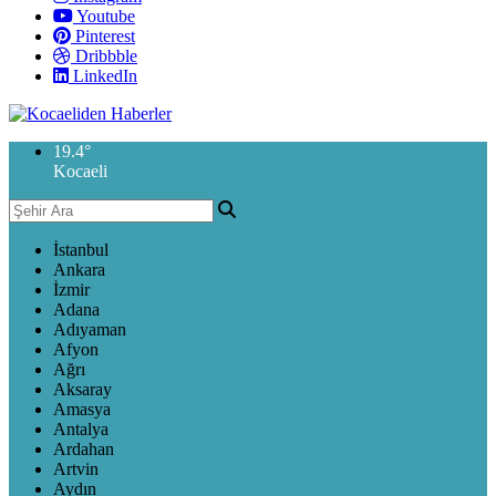
Youtube
Pinterest
Dribbble
LinkedIn
19.4
°
Kocaeli
İstanbul
Ankara
İzmir
Adana
Adıyaman
Afyon
Ağrı
Aksaray
Amasya
Antalya
Ardahan
Artvin
Aydın