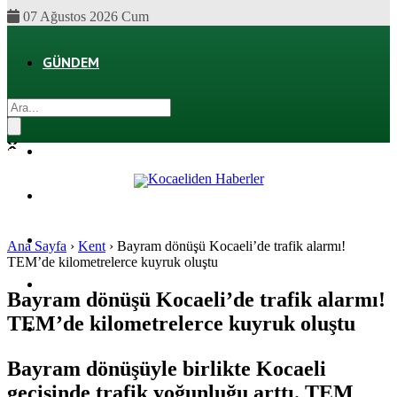
07 Ağustos 2026 Cum
GÜNDEM
EKONOMI
POLITIKA
DÜNYA
SPOR
Ana Sayfa
›
Kent
›
Bayram dönüşü Kocaeli’de trafik alarmı!
TEM’de kilometrelerce kuyruk oluştu
MAGAZIN
Bayram dönüşü Kocaeli’de trafik alarmı!
TEM’de kilometrelerce kuyruk oluştu
SAĞLIK
Bayram dönüşüyle birlikte Kocaeli
geçişinde trafik yoğunluğu arttı. TEM