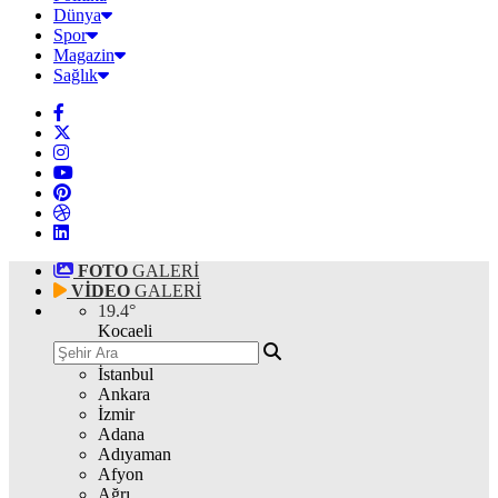
Dünya
Spor
Magazin
Sağlık
FOTO
GALERİ
VİDEO
GALERİ
19.4
°
Kocaeli
İstanbul
Ankara
İzmir
Adana
Adıyaman
Afyon
Ağrı