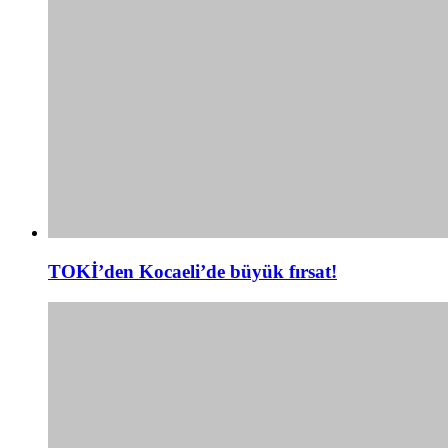
TOKİ’den Kocaeli’de büyük fırsat!