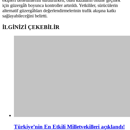
ekipleri denetimlerini sürdürürken, olası kazaların önüne geçmek
için güzergâh boyunca kontroller artırıldı. Yetkililer, sürücülerin
alternatif güzergâhları değerlendirmelerinin trafik akışına katkı
sağlayabileceğini belirtti.
İLGİNİZİ
ÇEKEBİLİR
Türkiye’nin En Etkili Milletvekilleri açıklandı!