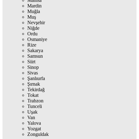
Manisa
Mardin
Muğla
Muş
Nevşehir
Niğde
Ordu
Osmaniye
Rize
Sakarya
Samsun
Siirt
Sinop
Sivas
Şanlıurfa
Şırnak
Tekirdağ
Tokat
Trabzon
Tunceli
Uşak
Van
Yalova
Yozgat
Zonguldak