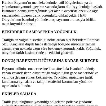
Kurban Bayramı’nı memleketlerinde, tatil bölgelerinde ya da
yakınlarının yanında geçiren vatandaşların dönüş yolculuğu başladı.
İstanbul’a dönüş güzergâhında yer alan Kocaeli’de özellikle öğle
saatlerinden itibaren trafik yoğunluğu dikkat çekti. TEM
Otoyolu’nun İstanbul yönünde araç sayısının artmasıyla birlikte
uzun kuyruklar oluştu.
BEKİRDERE RAMPASI’NDA YOĞUNLUK
Trafiğin en yoğun hissedildiği noktalardan biri Bekirdere Rampası
oldu. Araçların düşük hızda ilerlediği bölgede sürücüler zaman
zaman aynı noktada uzun süre beklemek zorunda kaldı. Yoğunluk,
otoyolun farklı kesimlerinde de etkisini gösterdi.
DÖNÜŞ HAREKETLİLİĞİ YARINA KADAR SÜRECEK
Bayram tatilinin sona ermesine kısa süre kala İstanbul’a dönüş
yapan vatandaşların oluşturduğu yoğunluğun gece saatlerinde ve
yarın da devam etmesi bekleniyor. Yetkililer, sürücülere trafik
kurallarına uymaları ve takip mesafesini korumaları yönünde
uyarılarda bulundu.
EKİPLER SAHADA
Trafik yoğunluğunun yaşandığı bölgelerde polis ve jandarma