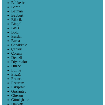
Balıkesir
Bartın
Batman
Bayburt
Bilecik
Bingöl
Bitlis
Bolu
Burdur
Bursa
Çanakkale
Çankırı
Çorum
Denizli
Diyarbakır
Düzce
Edirne
Elazığ
Erzincan
Erzurum
Eskişehir
Gaziantep
Giresun
Gümüşhane
Hakkari