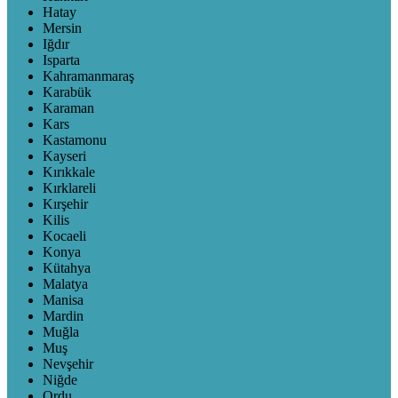
Hatay
Mersin
Iğdır
Isparta
Kahramanmaraş
Karabük
Karaman
Kars
Kastamonu
Kayseri
Kırıkkale
Kırklareli
Kırşehir
Kilis
Kocaeli
Konya
Kütahya
Malatya
Manisa
Mardin
Muğla
Muş
Nevşehir
Niğde
Ordu