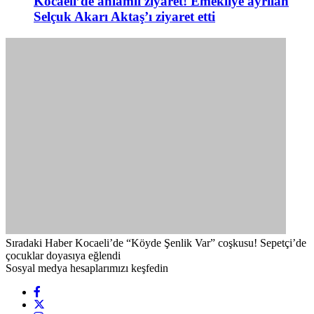
Kocaeli’de anlamlı ziyaret! Emekliye ayrılan
Selçuk Akarı Aktaş’ı ziyaret etti
Sıradaki Haber
Kocaeli’de “Köyde Şenlik Var” coşkusu! Sepetçi’de
çocuklar doyasıya eğlendi
Sosyal medya hesaplarımızı keşfedin