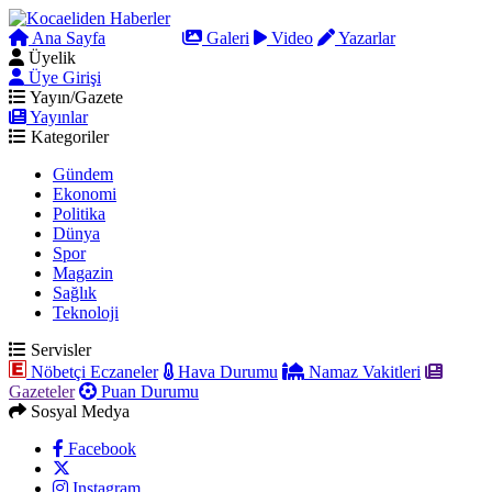
Ana Sayfa
Arama
Galeri
Video
Yazarlar
Üyelik
Üye Girişi
Yayın/Gazete
Yayınlar
Kategoriler
Gündem
Ekonomi
Politika
Dünya
Spor
Magazin
Sağlık
Teknoloji
Servisler
Nöbetçi Eczaneler
Hava Durumu
Namaz Vakitleri
Gazeteler
Puan Durumu
Sosyal Medya
Facebook
Instagram