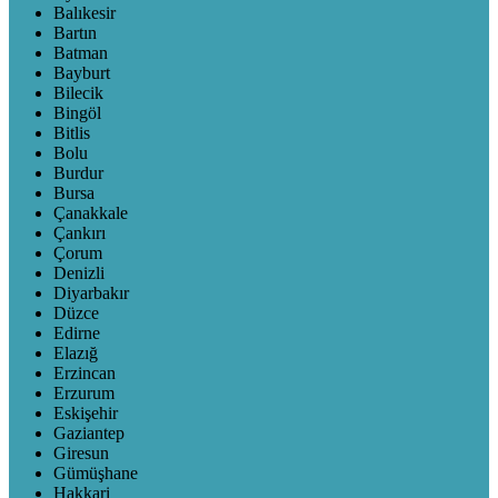
Balıkesir
Bartın
Batman
Bayburt
Bilecik
Bingöl
Bitlis
Bolu
Burdur
Bursa
Çanakkale
Çankırı
Çorum
Denizli
Diyarbakır
Düzce
Edirne
Elazığ
Erzincan
Erzurum
Eskişehir
Gaziantep
Giresun
Gümüşhane
Hakkari