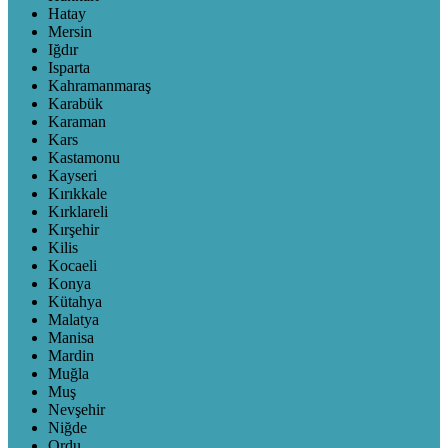
Hatay
Mersin
Iğdır
Isparta
Kahramanmaraş
Karabük
Karaman
Kars
Kastamonu
Kayseri
Kırıkkale
Kırklareli
Kırşehir
Kilis
Kocaeli
Konya
Kütahya
Malatya
Manisa
Mardin
Muğla
Muş
Nevşehir
Niğde
Ordu