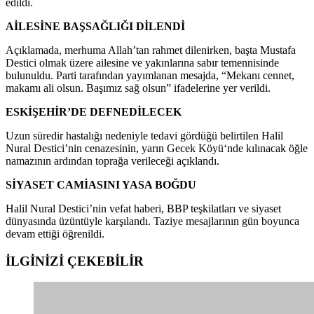
edildi.
AİLESİNE BAŞSAĞLIĞI DİLENDİ
Açıklamada, merhuma Allah’tan rahmet dilenirken, başta Mustafa
Destici olmak üzere ailesine ve yakınlarına sabır temennisinde
bulunuldu. Parti tarafından yayımlanan mesajda, “Mekanı cennet,
makamı ali olsun. Başımız sağ olsun” ifadelerine yer verildi.
ESKİŞEHİR’DE DEFNEDİLECEK
Uzun süredir hastalığı nedeniyle tedavi gördüğü belirtilen Halil
Nural Destici’nin cenazesinin, yarın
Gecek Köyü
‘nde kılınacak öğle
namazının ardından toprağa verileceği açıklandı.
SİYASET CAMİASINI YASA BOĞDU
Halil Nural Destici’nin vefat haberi, BBP teşkilatları ve siyaset
dünyasında üzüntüyle karşılandı. Taziye mesajlarının gün boyunca
devam ettiği öğrenildi.
İLGİNİZİ
ÇEKEBİLİR