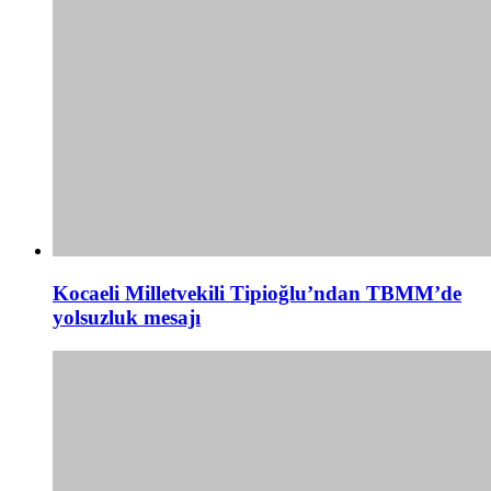
Kocaeli Milletvekili Tipioğlu’ndan TBMM’de
yolsuzluk mesajı