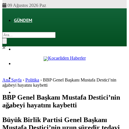
09 Ağustos 2026 Paz
GÜNDEM
EKONOMI
POLITIKA
DÜNYA
SPOR
Ana Sayfa
›
Politika
›
BBP Genel Başkanı Mustafa Destici’nin
ağabeyi hayatını kaybetti
MAGAZIN
BBP Genel Başkanı Mustafa Destici’nin
ağabeyi hayatını kaybetti
SAĞLIK
Büyük Birlik Partisi Genel Başkanı
Mustafa Destici’nin uzun süredir tedavi