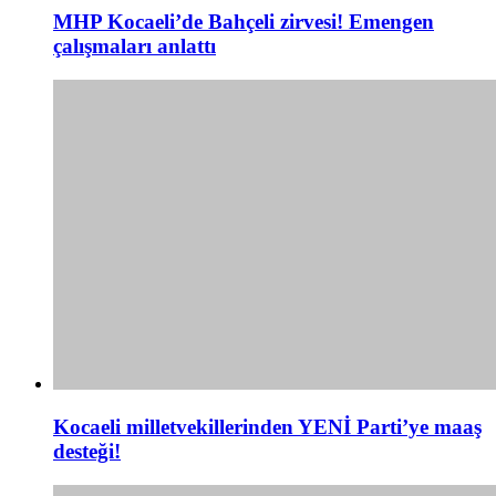
MHP Kocaeli’de Bahçeli zirvesi! Emengen
çalışmaları anlattı
Kocaeli milletvekillerinden YENİ Parti’ye maaş
desteği!