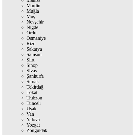
Manisa
Mardin
Muğla
Muş
Nevşehir
Niğde
Ordu
Osmaniye
Rize
Sakarya
Samsun
Siirt
Sinop
Sivas
Şanlıurfa
Şırnak
Tekirdağ
Tokat
Trabzon
Tunceli
Uşak
Van
Yalova
Yozgat
Zonguldak