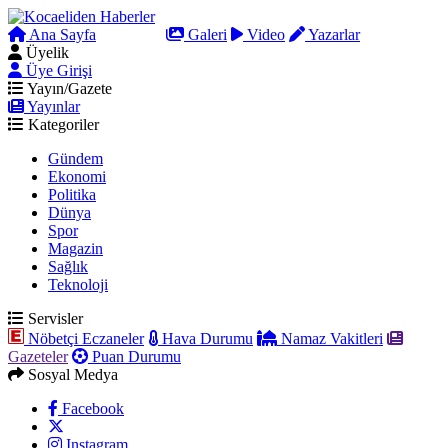
Ana Sayfa
Arama
Galeri
Video
Yazarlar
Üyelik
Üye Girişi
Yayın/Gazete
Yayınlar
Kategoriler
Gündem
Ekonomi
Politika
Dünya
Spor
Magazin
Sağlık
Teknoloji
Servisler
Nöbetçi Eczaneler
Hava Durumu
Namaz Vakitleri
Gazeteler
Puan Durumu
Sosyal Medya
Facebook
Instagram