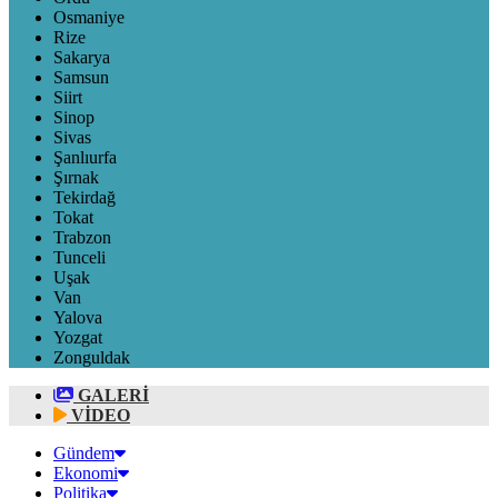
Osmaniye
Rize
Sakarya
Samsun
Siirt
Sinop
Sivas
Şanlıurfa
Şırnak
Tekirdağ
Tokat
Trabzon
Tunceli
Uşak
Van
Yalova
Yozgat
Zonguldak
GALERİ
VİDEO
Gündem
Ekonomi
Politika