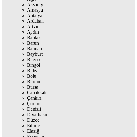
Aksaray
Amasya
Antalya
Ardahan
Artvin
Aydın
Balıkesir
Bartın
Batman
Bayburt
Bilecik
Bingöl
Bitlis
Bolu
Burdur
Bursa
Çanakkale
Çankırı
Çorum
Denizli
Diyarbakır
Düzce
Edirne
Elazığ
Erzincan