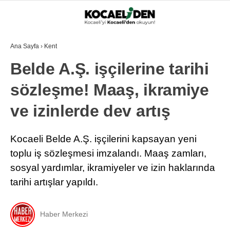
29.4
°
KOCAELI
Ana Sayfa
›
Kent
Belde A.Ş. işçilerine tarihi
GALERİ
VİDEO
sözleşme! Maaş, ikramiye
GÜNDEM
EKONOMI
ve izinlerde dev artış
POLITIKA
Kocaeli Belde A.Ş. işçilerini kapsayan yeni
DÜNYA
toplu iş sözleşmesi imzalandı. Maaş zamları,
sosyal yardımlar, ikramiyeler ve izin haklarında
SPOR
tarihi artışlar yapıldı.
MAGAZIN
SAĞLIK
Haber Merkezi