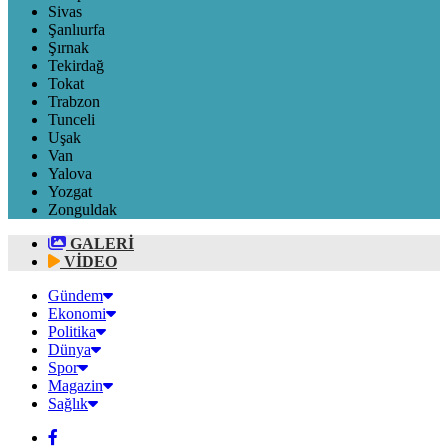
Sivas
Şanlıurfa
Şırnak
Tekirdağ
Tokat
Trabzon
Tunceli
Uşak
Van
Yalova
Yozgat
Zonguldak
GALERİ
VİDEO
Gündem
Ekonomi
Politika
Dünya
Spor
Magazin
Sağlık