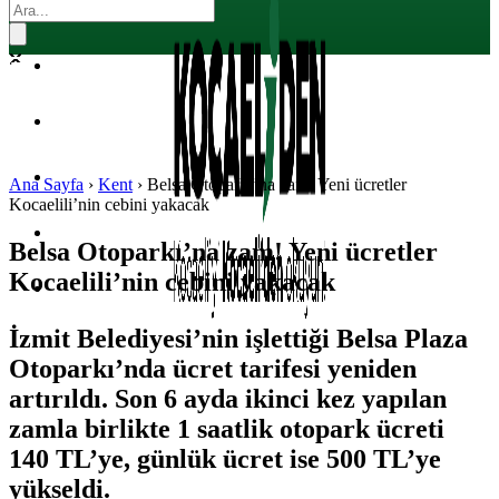
EKONOMI
POLITIKA
DÜNYA
SPOR
Ana Sayfa
›
Kent
›
Belsa Otoparkı’na zam! Yeni ücretler
Kocaelili’nin cebini yakacak
MAGAZIN
Belsa Otoparkı’na zam! Yeni ücretler
Kocaelili’nin cebini yakacak
SAĞLIK
İzmit Belediyesi’nin işlettiği Belsa Plaza
Otoparkı’nda ücret tarifesi yeniden
artırıldı. Son 6 ayda ikinci kez yapılan
zamla birlikte 1 saatlik otopark ücreti
140 TL’ye, günlük ücret ise 500 TL’ye
yükseldi.