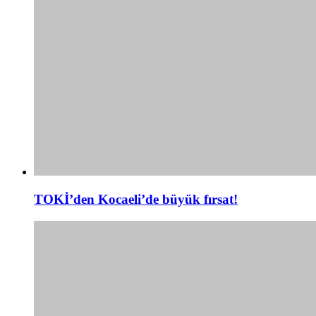
TOKİ’den Kocaeli’de büyük fırsat!