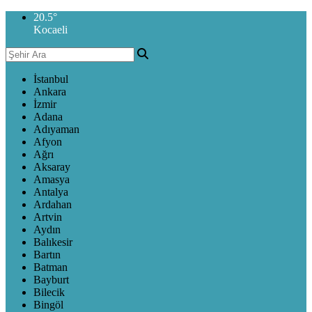
20.5
°
Kocaeli
İstanbul
Ankara
İzmir
Adana
Adıyaman
Afyon
Ağrı
Aksaray
Amasya
Antalya
Ardahan
Artvin
Aydın
Balıkesir
Bartın
Batman
Bayburt
Bilecik
Bingöl