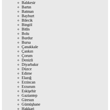
Balıkesir
Bartın
Batman
Bayburt
Bilecik
Bingöl
Bitlis
Bolu
Burdur
Bursa
Çanakkale
Çankırı
Çorum
Denizli
Diyarbakır
Düzce
Edirne
Elazığ
Erzincan
Erzurum
Eskişehir
Gaziantep
Giresun
Gümüşhane
Hakkari