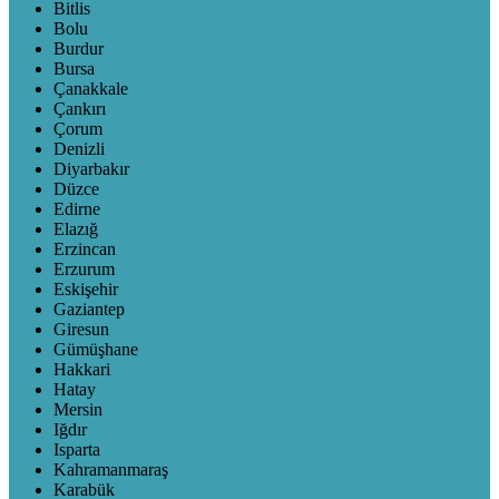
Bitlis
Bolu
Burdur
Bursa
Çanakkale
Çankırı
Çorum
Denizli
Diyarbakır
Düzce
Edirne
Elazığ
Erzincan
Erzurum
Eskişehir
Gaziantep
Giresun
Gümüşhane
Hakkari
Hatay
Mersin
Iğdır
Isparta
Kahramanmaraş
Karabük