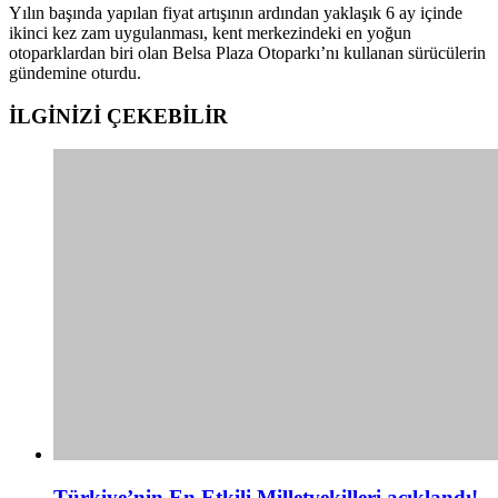
Yılın başında yapılan fiyat artışının ardından yaklaşık 6 ay içinde
ikinci kez zam uygulanması, kent merkezindeki en yoğun
otoparklardan biri olan Belsa Plaza Otoparkı’nı kullanan sürücülerin
gündemine oturdu.
İLGİNİZİ
ÇEKEBİLİR
Türkiye’nin En Etkili Milletvekilleri açıklandı!