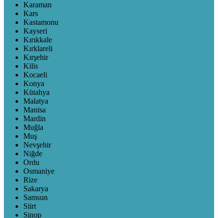
Karaman
Kars
Kastamonu
Kayseri
Kırıkkale
Kırklareli
Kırşehir
Kilis
Kocaeli
Konya
Kütahya
Malatya
Manisa
Mardin
Muğla
Muş
Nevşehir
Niğde
Ordu
Osmaniye
Rize
Sakarya
Samsun
Siirt
Sinop