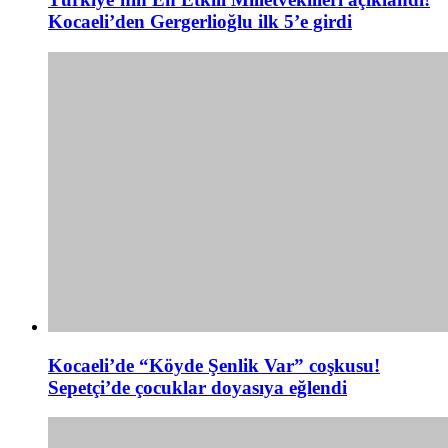
Kocaeli’den Gergerlioğlu ilk 5’e girdi
Kocaeli’de “Köyde Şenlik Var” coşkusu!
Sepetçi’de çocuklar doyasıya eğlendi