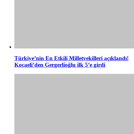
Türkiye’nin En Etkili Milletvekilleri açıklandı!
Kocaeli’den Gergerlioğlu ilk 5’e girdi