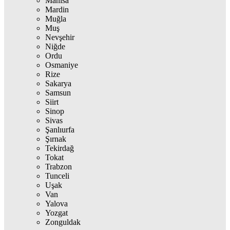
Manisa
Mardin
Muğla
Muş
Nevşehir
Niğde
Ordu
Osmaniye
Rize
Sakarya
Samsun
Siirt
Sinop
Sivas
Şanlıurfa
Şırnak
Tekirdağ
Tokat
Trabzon
Tunceli
Uşak
Van
Yalova
Yozgat
Zonguldak