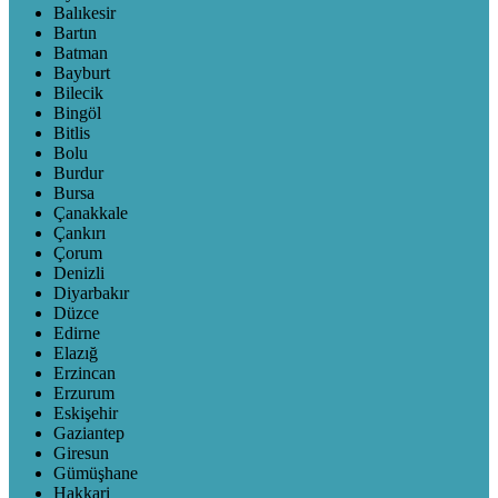
Balıkesir
Bartın
Batman
Bayburt
Bilecik
Bingöl
Bitlis
Bolu
Burdur
Bursa
Çanakkale
Çankırı
Çorum
Denizli
Diyarbakır
Düzce
Edirne
Elazığ
Erzincan
Erzurum
Eskişehir
Gaziantep
Giresun
Gümüşhane
Hakkari