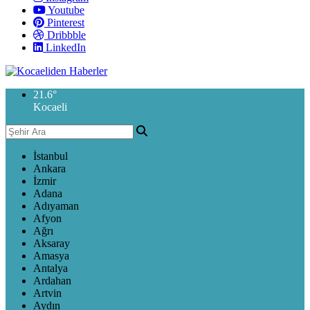
Youtube
Pinterest
Dribbble
LinkedIn
21.6
°
Kocaeli
İstanbul
Ankara
İzmir
Adana
Adıyaman
Afyon
Ağrı
Aksaray
Amasya
Antalya
Ardahan
Artvin
Aydın