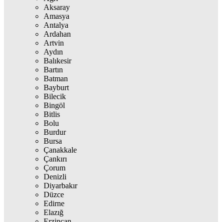
Aksaray
Amasya
Antalya
Ardahan
Artvin
Aydın
Balıkesir
Bartın
Batman
Bayburt
Bilecik
Bingöl
Bitlis
Bolu
Burdur
Bursa
Çanakkale
Çankırı
Çorum
Denizli
Diyarbakır
Düzce
Edirne
Elazığ
Erzincan