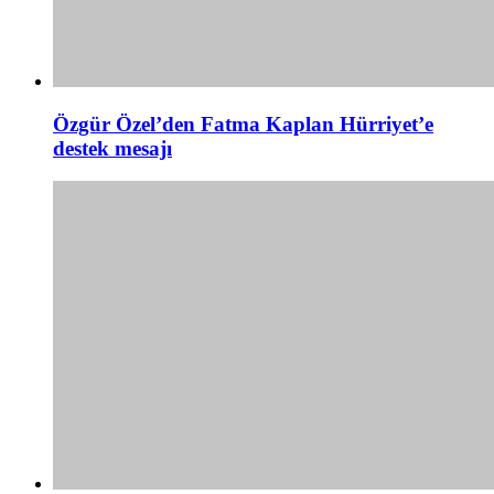
Özgür Özel’den Fatma Kaplan Hürriyet’e
destek mesajı