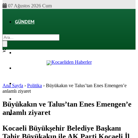
07 Ağustos 2026 Cum
GÜNDEM
EKONOMI
POLITIKA
DÜNYA
SPOR
Ana Sayfa
›
Politika
›
Büyükakın ve Talus’tan Enes Emengen’e
anlamlı ziyaret
MAGAZIN
Büyükakın ve Talus’tan Enes Emengen’e
anlamlı ziyaret
SAĞLIK
Kocaeli Büyükşehir Belediye Başkanı
Tahir Büyükakın ile AK Parti Kocaeli İl