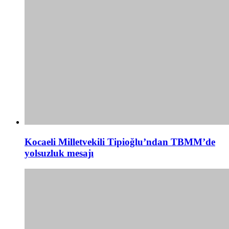
Kocaeli Milletvekili Tipioğlu’ndan TBMM’de
yolsuzluk mesajı