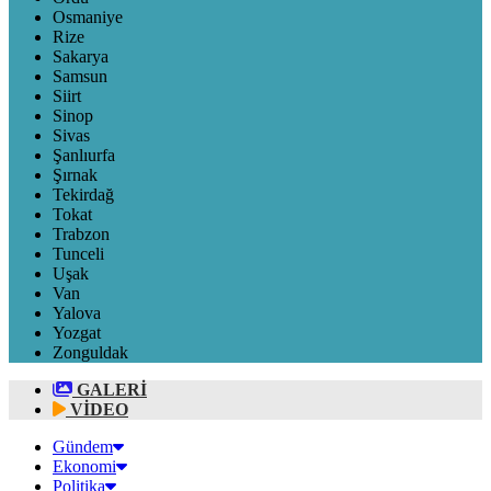
Osmaniye
Rize
Sakarya
Samsun
Siirt
Sinop
Sivas
Şanlıurfa
Şırnak
Tekirdağ
Tokat
Trabzon
Tunceli
Uşak
Van
Yalova
Yozgat
Zonguldak
GALERİ
VİDEO
Gündem
Ekonomi
Politika