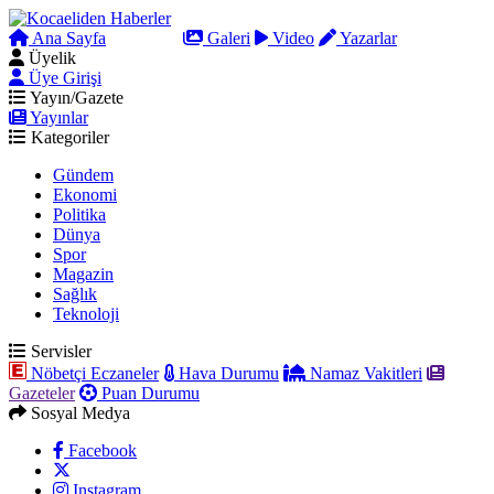
Ana Sayfa
Arama
Galeri
Video
Yazarlar
Üyelik
Üye Girişi
Yayın/Gazete
Yayınlar
Kategoriler
Gündem
Ekonomi
Politika
Dünya
Spor
Magazin
Sağlık
Teknoloji
Servisler
Nöbetçi Eczaneler
Hava Durumu
Namaz Vakitleri
Gazeteler
Puan Durumu
Sosyal Medya
Facebook
Instagram