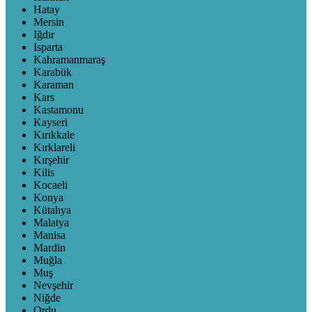
Hatay
Mersin
Iğdır
Isparta
Kahramanmaraş
Karabük
Karaman
Kars
Kastamonu
Kayseri
Kırıkkale
Kırklareli
Kırşehir
Kilis
Kocaeli
Konya
Kütahya
Malatya
Manisa
Mardin
Muğla
Muş
Nevşehir
Niğde
Ordu