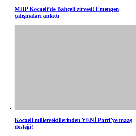
MHP Kocaeli’de Bahçeli zirvesi! Emengen
çalışmaları anlattı
Kocaeli milletvekillerinden YENİ Parti’ye maaş
desteği!