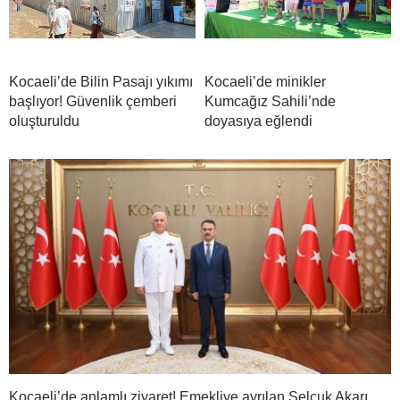
Kocaeli’de Bilin Pasajı yıkımı
Kocaeli’de minikler
başlıyor! Güvenlik çemberi
Kumcağız Sahili’nde
oluşturuldu
doyasıya eğlendi
Kocaeli’de anlamlı ziyaret! Emekliye ayrılan Selçuk Akarı