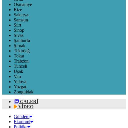
Osmaniye
Rize
Sakarya
Samsun
Siirt
Sinop
Sivas
Şanlıurfa
Şırnak
Tekirdağ
Tokat
Trabzon
Tunceli
Uşak
Van
Yalova
Yozgat
Zonguldak
GALERİ
VİDEO
Gündem
Ekonomi
Politika