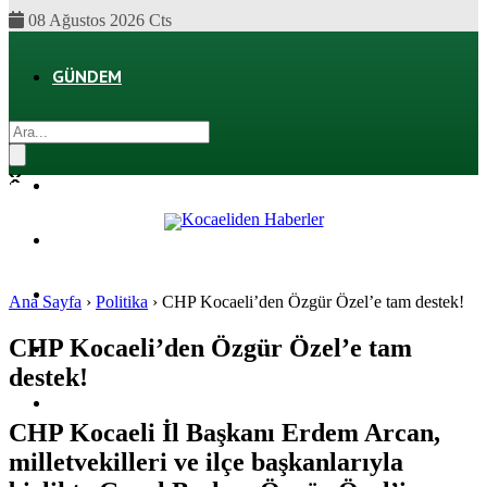
08 Ağustos 2026 Cts
GÜNDEM
EKONOMI
POLITIKA
DÜNYA
SPOR
Ana Sayfa
›
Politika
›
CHP Kocaeli’den Özgür Özel’e tam destek!
CHP Kocaeli’den Özgür Özel’e tam
MAGAZIN
destek!
SAĞLIK
CHP Kocaeli İl Başkanı Erdem Arcan,
milletvekilleri ve ilçe başkanlarıyla