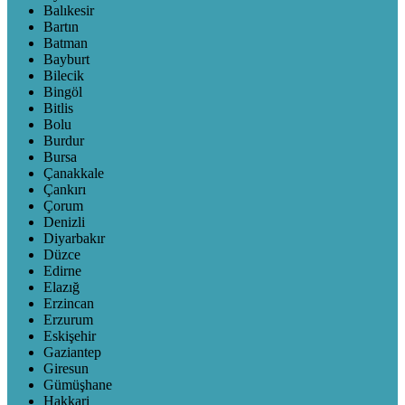
Balıkesir
Bartın
Batman
Bayburt
Bilecik
Bingöl
Bitlis
Bolu
Burdur
Bursa
Çanakkale
Çankırı
Çorum
Denizli
Diyarbakır
Düzce
Edirne
Elazığ
Erzincan
Erzurum
Eskişehir
Gaziantep
Giresun
Gümüşhane
Hakkari