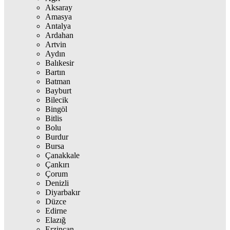
Aksaray
Amasya
Antalya
Ardahan
Artvin
Aydın
Balıkesir
Bartın
Batman
Bayburt
Bilecik
Bingöl
Bitlis
Bolu
Burdur
Bursa
Çanakkale
Çankırı
Çorum
Denizli
Diyarbakır
Düzce
Edirne
Elazığ
Erzincan