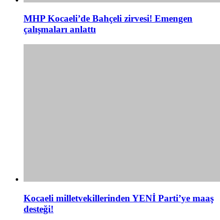
MHP Kocaeli’de Bahçeli zirvesi! Emengen
çalışmaları anlattı
Kocaeli milletvekillerinden YENİ Parti’ye maaş
desteği!