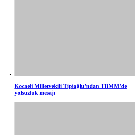
Kocaeli Milletvekili Tipioğlu’ndan TBMM’de
yolsuzluk mesajı