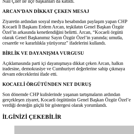
Nail Çiler ile ilçe başkanları da katıldı.
ARCAN’DAN DİKKAT ÇEKEN MESAJ
Ziyaretin ardından sosyal medya hesabından paylaşım yapan CHP
Kocaeli İl Başkanı Erdem Arcan, teşkilatın Genel Başkan Özgür
Özel’in arkasında kenetlendiğini belirtti. Arcan, “Kocaeli örgütü
olarak Genel Başkanımız Sayın Özgür Özel’in yanında; umutla,
cesaretle ve kararlılıkla yürüyoruz” ifadelerini kullandı.
BİRLİK VE DAYANIŞMA VURGUSU
Açıklamasında parti içi dayanışmaya dikkat çeken Arcan, halkın
iradesine, demokrasiye ve Cumhuriyet değerlerine sahip çıkmaya
devam edeceklerini ifade etti.
KOCAELİ ÖRGÜTÜNDEN NET DURUŞ
Son dönemde CHP kulislerinde yaşanan tartışmaların ardından
gerçekleşen ziyaret, Kocaeli örgütünün Genel Başkan Özgür Özel’e
verdiği desteğin güçlü bir göstergesi olarak yorumlandı.
İLGİNİZİ
ÇEKEBİLİR