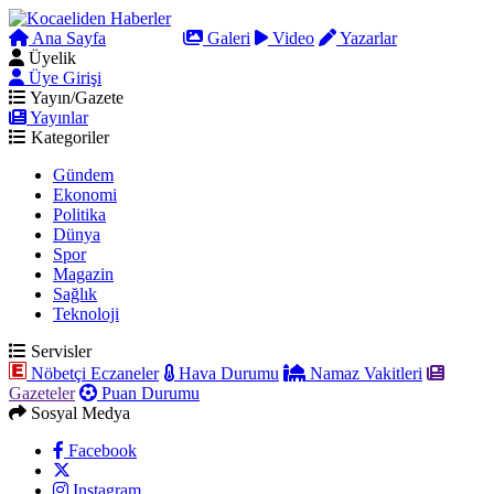
Ana Sayfa
Arama
Galeri
Video
Yazarlar
Üyelik
Üye Girişi
Yayın/Gazete
Yayınlar
Kategoriler
Gündem
Ekonomi
Politika
Dünya
Spor
Magazin
Sağlık
Teknoloji
Servisler
Nöbetçi Eczaneler
Hava Durumu
Namaz Vakitleri
Gazeteler
Puan Durumu
Sosyal Medya
Facebook
Instagram