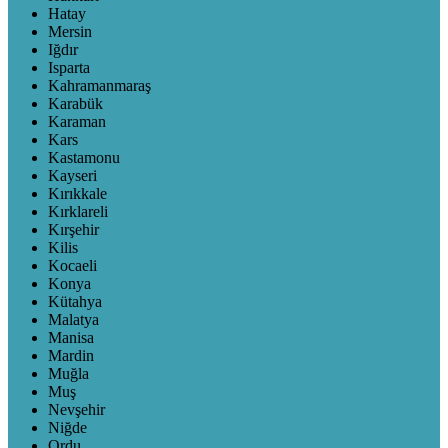
Hatay
Mersin
Iğdır
Isparta
Kahramanmaraş
Karabük
Karaman
Kars
Kastamonu
Kayseri
Kırıkkale
Kırklareli
Kırşehir
Kilis
Kocaeli
Konya
Kütahya
Malatya
Manisa
Mardin
Muğla
Muş
Nevşehir
Niğde
Ordu