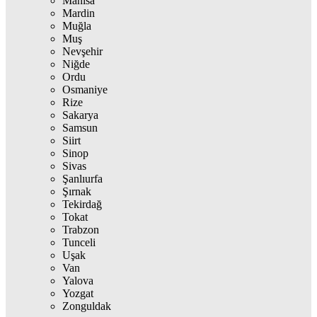
Manisa
Mardin
Muğla
Muş
Nevşehir
Niğde
Ordu
Osmaniye
Rize
Sakarya
Samsun
Siirt
Sinop
Sivas
Şanlıurfa
Şırnak
Tekirdağ
Tokat
Trabzon
Tunceli
Uşak
Van
Yalova
Yozgat
Zonguldak