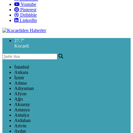
Youtube
Pinterest
Dribbble
LinkedIn
27.7
°
Kocaeli
İstanbul
Ankara
İzmir
Adana
Adıyaman
Afyon
Ağrı
Aksaray
Amasya
Antalya
Ardahan
Artvin
Aydın