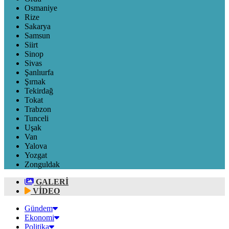
Osmaniye
Rize
Sakarya
Samsun
Siirt
Sinop
Sivas
Şanlıurfa
Şırnak
Tekirdağ
Tokat
Trabzon
Tunceli
Uşak
Van
Yalova
Yozgat
Zonguldak
GALERİ
VİDEO
Gündem
Ekonomi
Politika