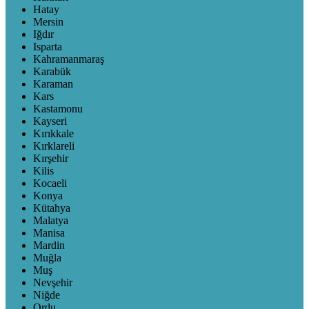
Hatay
Mersin
Iğdır
Isparta
Kahramanmaraş
Karabük
Karaman
Kars
Kastamonu
Kayseri
Kırıkkale
Kırklareli
Kırşehir
Kilis
Kocaeli
Konya
Kütahya
Malatya
Manisa
Mardin
Muğla
Muş
Nevşehir
Niğde
Ordu