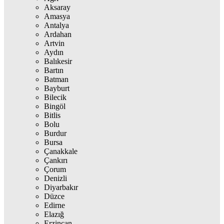
Aksaray
Amasya
Antalya
Ardahan
Artvin
Aydın
Balıkesir
Bartın
Batman
Bayburt
Bilecik
Bingöl
Bitlis
Bolu
Burdur
Bursa
Çanakkale
Çankırı
Çorum
Denizli
Diyarbakır
Düzce
Edirne
Elazığ
Erzincan