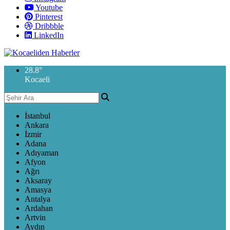
Youtube
Pinterest
Dribbble
LinkedIn
28.8
°
Kocaeli
İstanbul
Ankara
İzmir
Adana
Adıyaman
Afyon
Ağrı
Aksaray
Amasya
Antalya
Ardahan
Artvin
Aydın