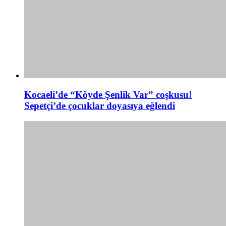
Kocaeli’de “Köyde Şenlik Var” coşkusu!
Sepetçi’de çocuklar doyasıya eğlendi