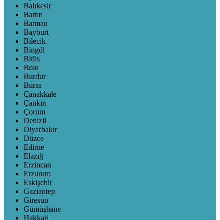
Balıkesir
Bartın
Batman
Bayburt
Bilecik
Bingöl
Bitlis
Bolu
Burdur
Bursa
Çanakkale
Çankırı
Çorum
Denizli
Diyarbakır
Düzce
Edirne
Elazığ
Erzincan
Erzurum
Eskişehir
Gaziantep
Giresun
Gümüşhane
Hakkari