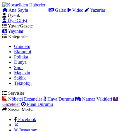
Ana Sayfa
Arama
Galeri
Video
Yazarlar
Üyelik
Üye Girişi
Yayın/Gazete
Yayınlar
Kategoriler
Gündem
Ekonomi
Politika
Dünya
Spor
Magazin
Sağlık
Teknoloji
Servisler
Nöbetçi Eczaneler
Hava Durumu
Namaz Vakitleri
Gazeteler
Puan Durumu
Sosyal Medya
Facebook
Instagram