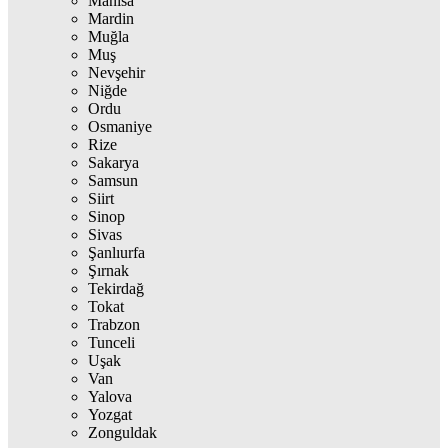
Manisa
Mardin
Muğla
Muş
Nevşehir
Niğde
Ordu
Osmaniye
Rize
Sakarya
Samsun
Siirt
Sinop
Sivas
Şanlıurfa
Şırnak
Tekirdağ
Tokat
Trabzon
Tunceli
Uşak
Van
Yalova
Yozgat
Zonguldak