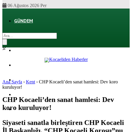
06 Ağustos 2026 Per
GÜNDEM
EKONOMI
POLITIKA
DÜNYA
SPOR
Ana Sayfa
›
Kent
›
CHP Kocaeli’den sanat hamlesi: Dev koro
kuruluyor!
MAGAZIN
CHP Kocaeli’den sanat hamlesi: Dev
koro kuruluyor!
SAĞLIK
Siyaseti sanatla birleştiren CHP Kocaeli
İl Başkanlığı, “CHP Kocaeli Korosu”nu