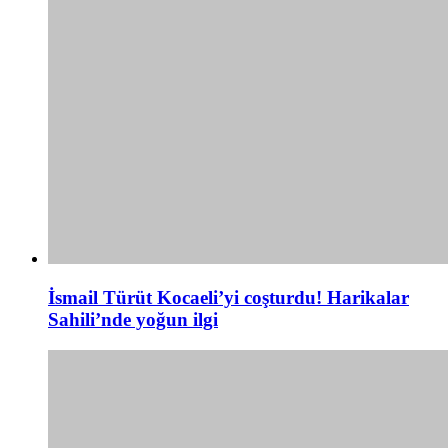
İsmail Türüt Kocaeli’yi coşturdu! Harikalar
Sahili’nde yoğun ilgi