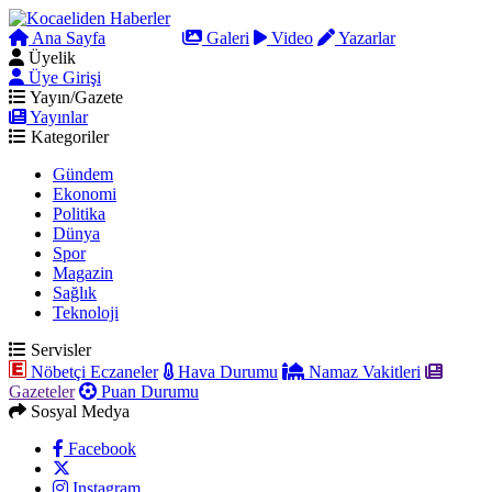
Ana Sayfa
Arama
Galeri
Video
Yazarlar
Üyelik
Üye Girişi
Yayın/Gazete
Yayınlar
Kategoriler
Gündem
Ekonomi
Politika
Dünya
Spor
Magazin
Sağlık
Teknoloji
Servisler
Nöbetçi Eczaneler
Hava Durumu
Namaz Vakitleri
Gazeteler
Puan Durumu
Sosyal Medya
Facebook
Instagram