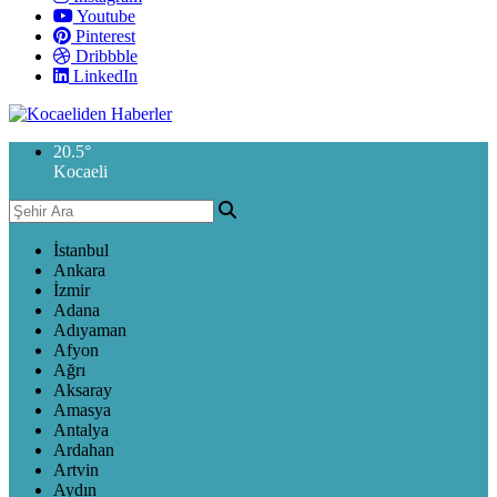
Youtube
Pinterest
Dribbble
LinkedIn
20.5
°
Kocaeli
İstanbul
Ankara
İzmir
Adana
Adıyaman
Afyon
Ağrı
Aksaray
Amasya
Antalya
Ardahan
Artvin
Aydın