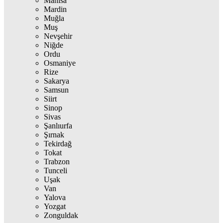
Manisa
Mardin
Muğla
Muş
Nevşehir
Niğde
Ordu
Osmaniye
Rize
Sakarya
Samsun
Siirt
Sinop
Sivas
Şanlıurfa
Şırnak
Tekirdağ
Tokat
Trabzon
Tunceli
Uşak
Van
Yalova
Yozgat
Zonguldak