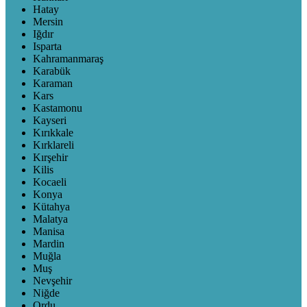
Hatay
Mersin
Iğdır
Isparta
Kahramanmaraş
Karabük
Karaman
Kars
Kastamonu
Kayseri
Kırıkkale
Kırklareli
Kırşehir
Kilis
Kocaeli
Konya
Kütahya
Malatya
Manisa
Mardin
Muğla
Muş
Nevşehir
Niğde
Ordu