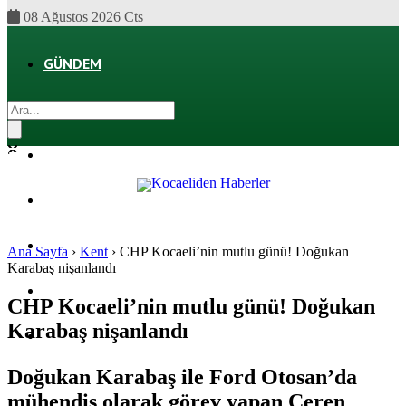
08 Ağustos 2026 Cts
GÜNDEM
EKONOMI
POLITIKA
DÜNYA
SPOR
Ana Sayfa
›
Kent
›
CHP Kocaeli’nin mutlu günü! Doğukan
Karabaş nişanlandı
MAGAZIN
CHP Kocaeli’nin mutlu günü! Doğukan
Karabaş nişanlandı
SAĞLIK
Doğukan Karabaş ile Ford Otosan’da
mühendis olarak görev yapan Ceren