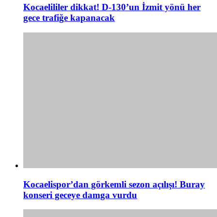
Kocaelililer dikkat! D-130’un İzmit yönü her
gece trafiğe kapanacak
Kocaelispor’dan görkemli sezon açılışı! Buray
konseri geceye damga vurdu