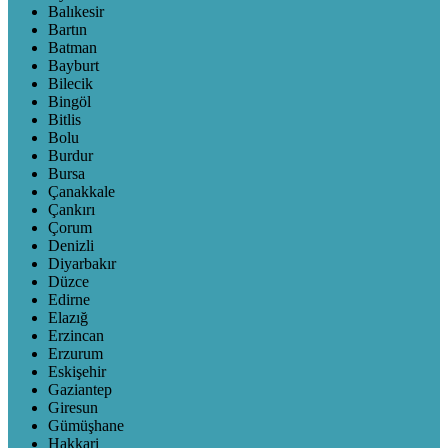
Balıkesir
Bartın
Batman
Bayburt
Bilecik
Bingöl
Bitlis
Bolu
Burdur
Bursa
Çanakkale
Çankırı
Çorum
Denizli
Diyarbakır
Düzce
Edirne
Elazığ
Erzincan
Erzurum
Eskişehir
Gaziantep
Giresun
Gümüşhane
Hakkari