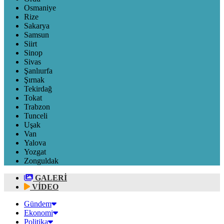
Osmaniye
Rize
Sakarya
Samsun
Siirt
Sinop
Sivas
Şanlıurfa
Şırnak
Tekirdağ
Tokat
Trabzon
Tunceli
Uşak
Van
Yalova
Yozgat
Zonguldak
GALERİ
VİDEO
Gündem
Ekonomi
Politika