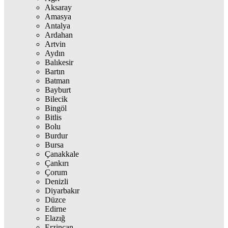
Aksaray
Amasya
Antalya
Ardahan
Artvin
Aydın
Balıkesir
Bartın
Batman
Bayburt
Bilecik
Bingöl
Bitlis
Bolu
Burdur
Bursa
Çanakkale
Çankırı
Çorum
Denizli
Diyarbakır
Düzce
Edirne
Elazığ
Erzincan