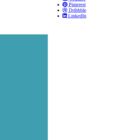
Pinterest
Dribbble
LinkedIn