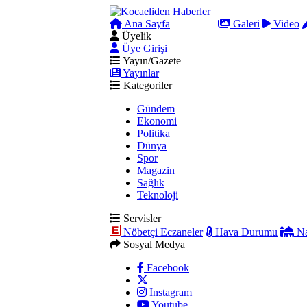
Ana Sayfa
Arama
Galeri
Video
Üyelik
Üye Girişi
Yayın/Gazete
Yayınlar
Kategoriler
Gündem
Ekonomi
Politika
Dünya
Spor
Magazin
Sağlık
Teknoloji
Servisler
Nöbetçi Eczaneler
Hava Durumu
Na
Sosyal Medya
Facebook
Instagram
Youtube