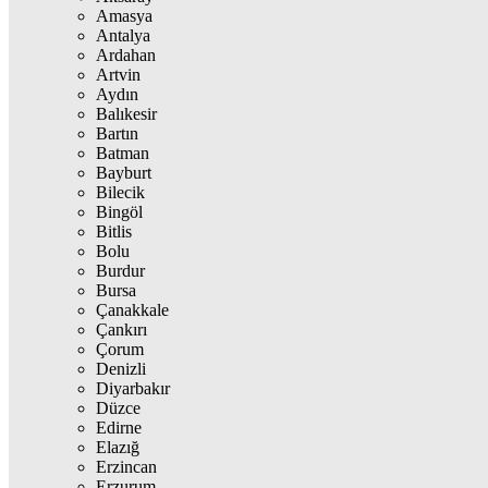
Amasya
Antalya
Ardahan
Artvin
Aydın
Balıkesir
Bartın
Batman
Bayburt
Bilecik
Bingöl
Bitlis
Bolu
Burdur
Bursa
Çanakkale
Çankırı
Çorum
Denizli
Diyarbakır
Düzce
Edirne
Elazığ
Erzincan
Erzurum