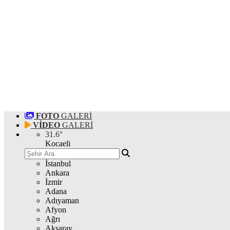
FOTO
GALERİ
VİDEO
GALERİ
31.6
°
Kocaeli
İstanbul
Ankara
İzmir
Adana
Adıyaman
Afyon
Ağrı
Aksaray