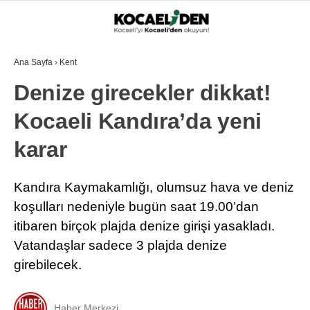
29.4
°
KOCAELI
Ana Sayfa
›
Kent
Denize girecekler dikkat!
GALERİ
VİDEO
Kocaeli Kandıra’da yeni
GÜNDEM
EKONOMI
karar
POLITIKA
Kandıra Kaymakamlığı, olumsuz hava ve deniz
DÜNYA
koşulları nedeniyle bugün saat 19.00’dan
itibaren birçok plajda denize girişi yasakladı.
SPOR
Vatandaşlar sadece 3 plajda denize
MAGAZIN
girebilecek.
SAĞLIK
Haber Merkezi