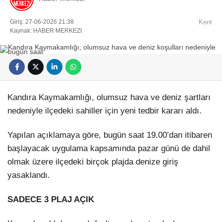
Giriş: 27-06-2026 21:38
Kent
Kaynak: HABER MERKEZI
Facebook
Kandıra Kaymakamlığı, olumsuz hava ve deniz şartları
nedeniyle ilçedeki sahiller için yeni tedbir kararı aldı.
Yapılan açıklamaya göre, bugün saat 19.00’dan itibaren
Instagram
başlayacak uygulama kapsamında pazar günü de dahil
olmak üzere ilçedeki birçok plajda denize giriş
Youtube
yasaklandı.
Pinterest
SADECE 3 PLAJ AÇIK
Dribbble