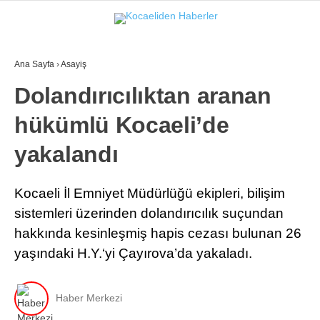
26.6
°
KOCAELI
Ana Sayfa
›
Asayiş
GALERİ
VİDEO
Dolandırıcılıktan aranan
hükümlü Kocaeli’de
GÜNDEM
EKONOMI
yakalandı
POLITIKA
Kocaeli İl Emniyet Müdürlüğü ekipleri, bilişim
DÜNYA
sistemleri üzerinden dolandırıcılık suçundan
hakkında kesinleşmiş hapis cezası bulunan 26
SPOR
yaşındaki H.Y.‘yi Çayırova’da yakaladı.
MAGAZIN
SAĞLIK
Haber Merkezi