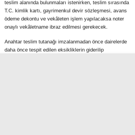
teslim alanında bulunmaları istenirken, teslim sırasında
T.C. kimlik kartı, gayrimenkul devir sözleşmesi, avans
ödeme dekontu ve vekâleten işlem yapılacaksa noter
onaylı vekâletname ibraz edilmesi gerekecek.
Anahtar teslim tutanağı imzalanmadan önce dairelerde
daha önce tespit edilen eksikliklerin giderilip
giderilmediği kontrol edilecek. Kontrollerin
tamamlanmasının ardından tutanak imzalanarak
anahtar teslimi gerçekleştirilecek.
İLGİNİZİ
ÇEKEBİLİR