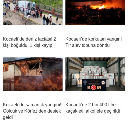
Kocaeli’de deniz faciası! 2
Kocaeli’de korkutan yangın!
kişi boğuldu, 1 kişi kayıp
Tır alev topuna döndü
Kocaeli’de samanlık yangını!
Kocaeli’de 2 bin 400 litre
Gölcük ve Körfez’den destek
kaçak etil alkol ele geçirildi
geldi