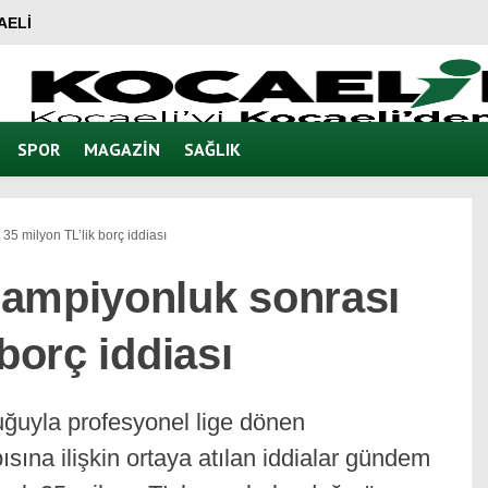
AELI
SPOR
MAGAZIN
SAĞLIK
5 milyon TL’lik borç iddiası
ampiyonluk sonrası
borç iddiası
ğuyla profesyonel lige dönen
sına ilişkin ortaya atılan iddialar gündem