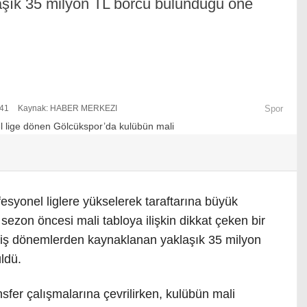
klaşık 35 milyon TL borcu bulunduğu öne
:41
Kaynak: HABER MERKEZI
Spor
fesyonel liglere yükselerek taraftarına büyük
ezon öncesi mali tabloya ilişkin dikkat çeken bir
iş dönemlerden kaynaklanan yaklaşık 35 milyon
ldü.
fer çalışmalarına çevrilirken, kulübün mali