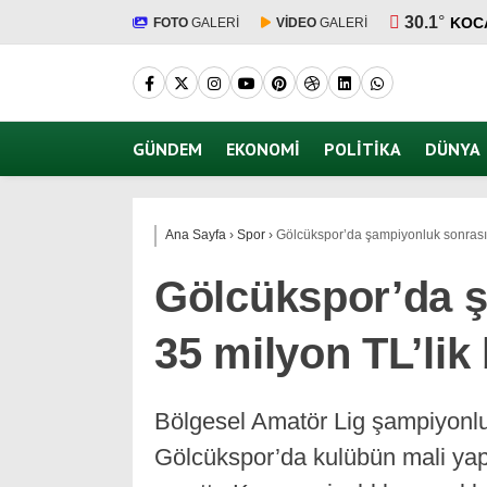
30.1
°
KOC
FOTO
GALERİ
VİDEO
GALERİ
GÜNDEM
EKONOMI
POLITIKA
DÜNYA
Ana Sayfa
›
Spor
›
Gölcükspor’da şampiyonluk sonrası 3
Gölcükspor’da ş
35 milyon TL’lik 
Bölgesel Amatör Lig şampiyonlu
Gölcükspor’da kulübün mali yapı