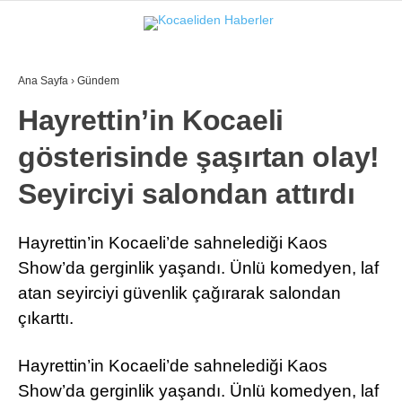
26.6
°
KOCAELI
Ana Sayfa
›
Gündem
GALERİ
VİDEO
Hayrettin’in Kocaeli
gösterisinde şaşırtan olay!
GÜNDEM
EKONOMI
Seyirciyi salondan attırdı
POLITIKA
Hayrettin’in Kocaeli’de sahnelediği Kaos
DÜNYA
Show’da gerginlik yaşandı. Ünlü komedyen, laf
atan seyirciyi güvenlik çağırarak salondan
SPOR
çıkarttı.
MAGAZIN
Hayrettin’in Kocaeli’de sahnelediği Kaos
SAĞLIK
Show’da gerginlik yaşandı. Ünlü komedyen, laf