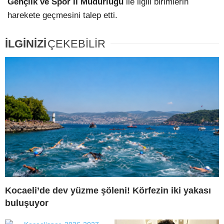
Gençlik ve Spor İl Müdürlüğü
ile ilgili birimlerin
harekete geçmesini talep etti.
İLGİNİZİ
ÇEKEBİLİR
Kocaeli’de dev yüzme şöleni! Körfezin iki yakası
buluşuyor