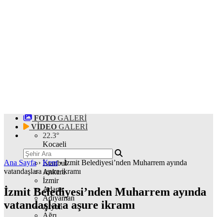
FOTO
GALERİ
VİDEO
GALERİ
22.3
°
Kocaeli
Ana Sayfa
›
Kent
›
İzmit Belediyesi’nden Muharrem ayında
İstanbul
vatandaşlara aşure ikramı
Ankara
İzmir
Adana
İzmit Belediyesi’nden Muharrem ayında
Adıyaman
vatandaşlara aşure ikramı
Afyon
Ağrı