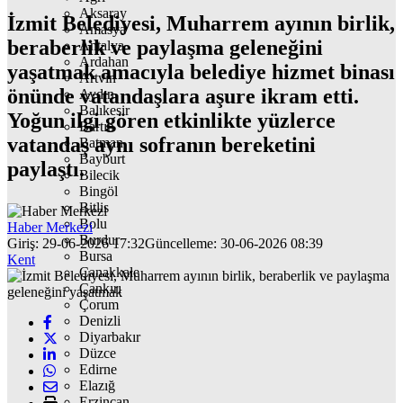
Aksaray
İzmit Belediyesi, Muharrem ayının birlik,
Amasya
beraberlik ve paylaşma geleneğini
Antalya
Ardahan
yaşatmak amacıyla belediye hizmet binası
Artvin
önünde vatandaşlara aşure ikram etti.
Aydın
Balıkesir
Yoğun ilgi gören etkinlikte yüzlerce
Bartın
vatandaş aynı sofranın bereketini
Batman
Bayburt
paylaştı.
Bilecik
Bingöl
Bitlis
Bolu
Haber Merkezi
Burdur
Giriş: 29-06-2026 17:32
Güncelleme: 30-06-2026 08:39
Bursa
Kent
Çanakkale
Çankırı
Çorum
Denizli
Diyarbakır
Düzce
Edirne
Elazığ
Erzincan