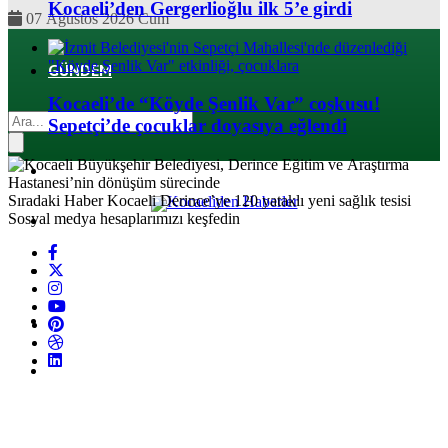
Kocaeli’den Gergerlioğlu ilk 5’e girdi
07 Ağustos 2026 Cum
GÜNDEM
Kocaeli’de “Köyde Şenlik Var” coşkusu!
EKONOMI
Sepetçi’de çocuklar doyasıya eğlendi
POLITIKA
Sıradaki Haber
Kocaeli Derince’ye 120 yataklı yeni sağlık tesisi
Sosyal medya hesaplarımızı keşfedin
DÜNYA
SPOR
MAGAZIN
SAĞLIK