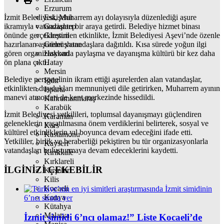
Erzurum
İzmit Belediyesi, Muharrem ayı dolayısıyla düzenlediği aşure
Eskişehir
ikramıyla vatandaşları bir araya getirdi. Belediye hizmet binası
Gaziantep
önünde gerçekleştirilen etkinlikte, İzmit Belediyesi Aşevi’nde özenle
Giresun
hazırlanan aşureler vatandaşlara dağıtıldı. Kısa sürede yoğun ilgi
Gümüşhane
gören organizasyonda paylaşma ve dayanışma kültürü bir kez daha
Hakkari
ön plana çıktı.
Hatay
Mersin
Belediye personelinin ikram ettiği aşurelerden alan vatandaşlar,
Iğdır
etkinlikten duydukları memnuniyeti dile getirirken, Muharrem ayının
Isparta
manevi atmosferi de kent merkezinde hissedildi.
Kahramanmaraş
Karabük
İzmit Belediyesi yetkilileri, toplumsal dayanışmayı güçlendiren
Karaman
geleneklerin yaşatılmasına önem verdiklerini belirterek, sosyal ve
Kars
kültürel etkinliklerin yıl boyunca devam edeceğini ifade etti.
Kastamonu
Yetkililer, birlik ve beraberliği pekiştiren bu tür organizasyonlarla
Kayseri
vatandaşları buluşturmaya devam edeceklerini kaydetti.
Kırıkkale
Kırklareli
İLGİNİZİ
ÇEKEBİLİR
Kırşehir
Kilis
Kocaeli
Konya
Kütahya
Malatya
İzmit simidi 6’ncı olamaz!” Liste Kocaeli’de