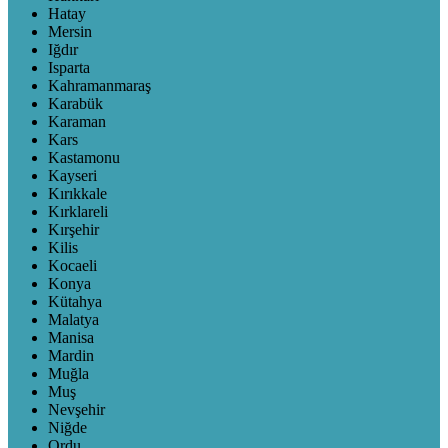
Hatay
Mersin
Iğdır
Isparta
Kahramanmaraş
Karabük
Karaman
Kars
Kastamonu
Kayseri
Kırıkkale
Kırklareli
Kırşehir
Kilis
Kocaeli
Konya
Kütahya
Malatya
Manisa
Mardin
Muğla
Muş
Nevşehir
Niğde
Ordu