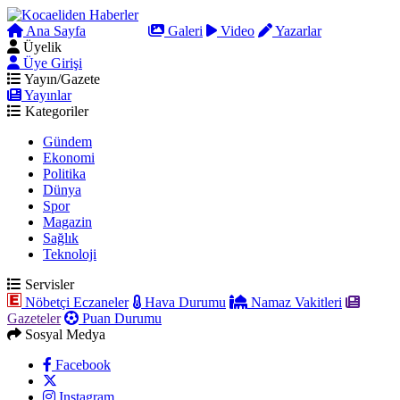
Ana Sayfa
Arama
Galeri
Video
Yazarlar
Üyelik
Üye Girişi
Yayın/Gazete
Yayınlar
Kategoriler
Gündem
Ekonomi
Politika
Dünya
Spor
Magazin
Sağlık
Teknoloji
Servisler
Nöbetçi Eczaneler
Hava Durumu
Namaz Vakitleri
Gazeteler
Puan Durumu
Sosyal Medya
Facebook
Instagram