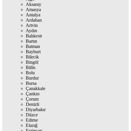
Aksaray
Amasya
Antalya
Ardahan
Artvin
Aydın
Balıkesir
Bartın
Batman
Bayburt
Bilecik
Bingöl
Bitlis
Bolu
Burdur
Bursa
Çanakkale
Çankırı
Çorum
Denizli
Diyarbakır
Düzce
Edirne
Elazığ
Erzincan