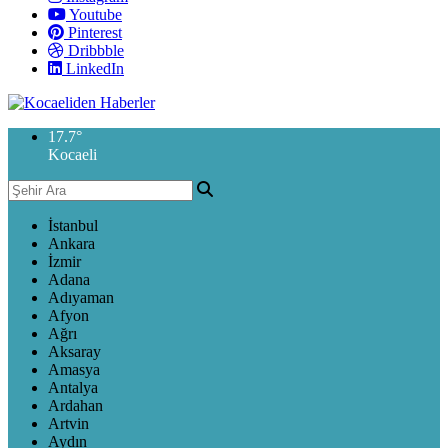
Youtube
Pinterest
Dribbble
LinkedIn
17.7
°
Kocaeli
İstanbul
Ankara
İzmir
Adana
Adıyaman
Afyon
Ağrı
Aksaray
Amasya
Antalya
Ardahan
Artvin
Aydın