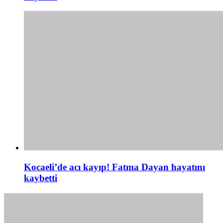
Kocaeli’de acı kayıp! Fatma Dayan hayatını
kaybetti