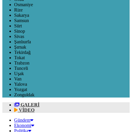
Osmaniye
Rize
Sakarya
Samsun
Siirt
Sinop
Sivas
Şanlıurfa
Şırnak
Tekirdağ
Tokat
Trabzon
Tunceli
Uşak
Van
Yalova
Yozgat
Zonguldak
GALERİ
VİDEO
Gündem
Ekonomi
Politika