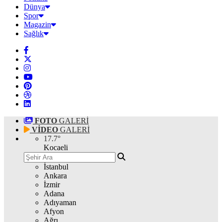
Dünya
Spor
Magazin
Sağlık
FOTO
GALERİ
VİDEO
GALERİ
17.7
°
Kocaeli
İstanbul
Ankara
İzmir
Adana
Adıyaman
Afyon
Ağrı