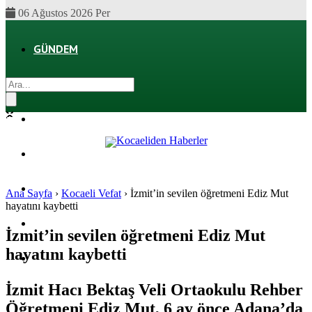
06 Ağustos 2026 Per
GÜNDEM
EKONOMI
POLITIKA
DÜNYA
SPOR
Ana Sayfa
›
Kocaeli Vefat
›
İzmit’in sevilen öğretmeni Ediz Mut
hayatını kaybetti
MAGAZIN
İzmit’in sevilen öğretmeni Ediz Mut
hayatını kaybetti
SAĞLIK
İzmit Hacı Bektaş Veli Ortaokulu Rehber
Öğretmeni Ediz Mut, 6 ay önce Adana’da