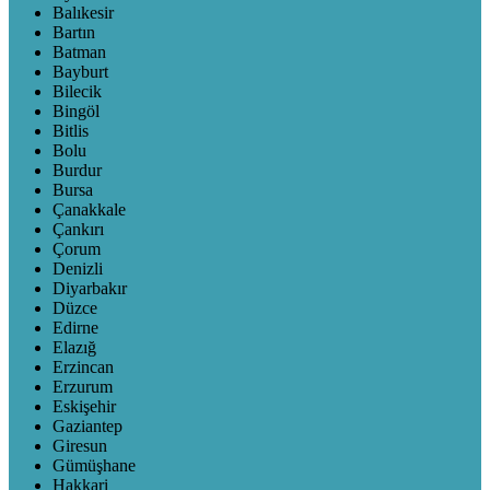
Balıkesir
Bartın
Batman
Bayburt
Bilecik
Bingöl
Bitlis
Bolu
Burdur
Bursa
Çanakkale
Çankırı
Çorum
Denizli
Diyarbakır
Düzce
Edirne
Elazığ
Erzincan
Erzurum
Eskişehir
Gaziantep
Giresun
Gümüşhane
Hakkari