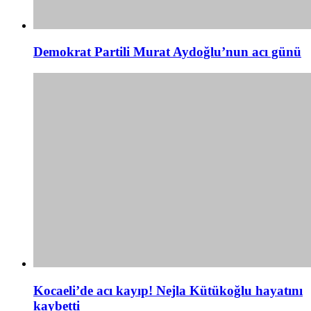
Demokrat Partili Murat Aydoğlu’nun acı günü
Kocaeli’de acı kayıp! Nejla Kütükoğlu hayatını
kaybetti