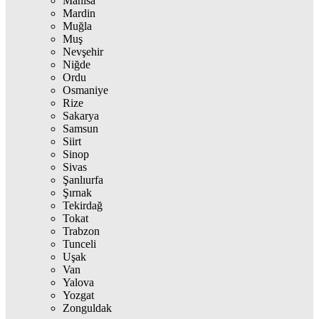
Manisa
Mardin
Muğla
Muş
Nevşehir
Niğde
Ordu
Osmaniye
Rize
Sakarya
Samsun
Siirt
Sinop
Sivas
Şanlıurfa
Şırnak
Tekirdağ
Tokat
Trabzon
Tunceli
Uşak
Van
Yalova
Yozgat
Zonguldak