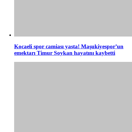
Kocaeli spor camiası yasta! Maşukiyespor’un
emektarı Timur Soykan hayatını kaybetti