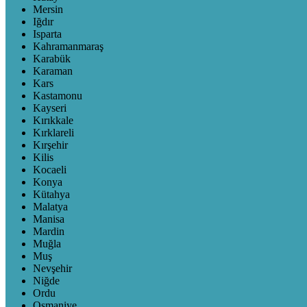
Mersin
Iğdır
Isparta
Kahramanmaraş
Karabük
Karaman
Kars
Kastamonu
Kayseri
Kırıkkale
Kırklareli
Kırşehir
Kilis
Kocaeli
Konya
Kütahya
Malatya
Manisa
Mardin
Muğla
Muş
Nevşehir
Niğde
Ordu
Osmaniye