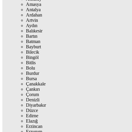
Amasya
Antalya
Ardahan
Artvin
Aydın
Balıkesir
Bartın
Batman
Bayburt
Bilecik
Bingöl
Bitlis
Bolu
Burdur
Bursa
Çanakkale
Çankırı
Çorum
Denizli
Diyarbakır
Düzce
Edirne
Elazığ
Erzincan
Erzurum