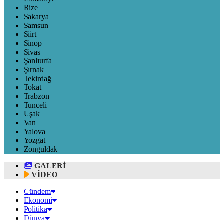
Rize
Sakarya
Samsun
Siirt
Sinop
Sivas
Şanlıurfa
Şırnak
Tekirdağ
Tokat
Trabzon
Tunceli
Uşak
Van
Yalova
Yozgat
Zonguldak
GALERİ
VİDEO
Gündem
Ekonomi
Politika
Dünya