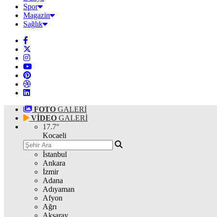
Spor
Magazin
Sağlık
FOTO
GALERİ
VİDEO
GALERİ
17.7
°
Kocaeli
İstanbul
Ankara
İzmir
Adana
Adıyaman
Afyon
Ağrı
Aksaray