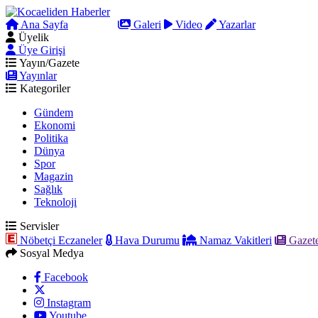
Ana Sayfa
Arama
Galeri
Video
Yazarlar
Üyelik
Üye Girişi
Yayın/Gazete
Yayınlar
Kategoriler
Gündem
Ekonomi
Politika
Dünya
Spor
Magazin
Sağlık
Teknoloji
Servisler
Nöbetçi Eczaneler
Hava Durumu
Namaz Vakitleri
Gazete
Sosyal Medya
Facebook
Instagram
Youtube