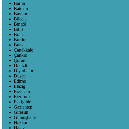
Bartın
Batman
Bayburt
Bilecik
Bingöl
Bitlis
Bolu
Burdur
Bursa
Çanakkale
Çankırı
Çorum
Denizli
Diyarbakır
Düzce
Edirne
Elazığ
Erzincan
Erzurum
Eskişehir
Gaziantep
Giresun
Gümüşhane
Hakkari
Hatay