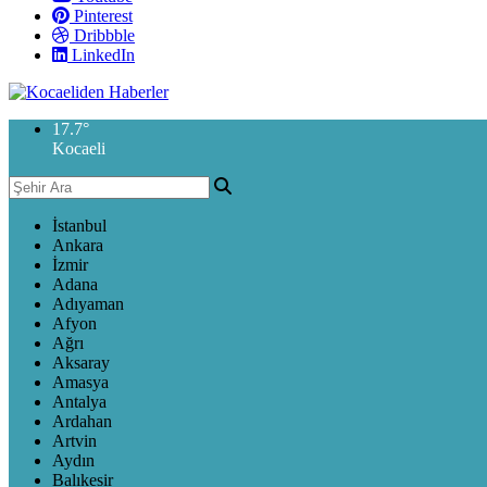
Pinterest
Dribbble
LinkedIn
17.7
°
Kocaeli
İstanbul
Ankara
İzmir
Adana
Adıyaman
Afyon
Ağrı
Aksaray
Amasya
Antalya
Ardahan
Artvin
Aydın
Balıkesir