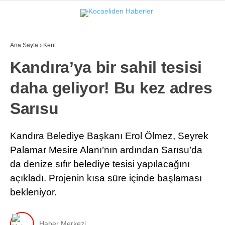
20.5
°
KOCAELI
Ana Sayfa
›
Kent
GALERİ
VİDEO
Kandıra’ya bir sahil tesisi
daha geliyor! Bu kez adres
GÜNDEM
EKONOMI
Sarısu
POLITIKA
Kandıra Belediye Başkanı Erol Ölmez, Seyrek
DÜNYA
Palamar Mesire Alanı’nın ardından Sarısu’da
da denize sıfır belediye tesisi yapılacağını
SPOR
açıkladı. Projenin kısa süre içinde başlaması
MAGAZIN
bekleniyor.
SAĞLIK
Haber Merkezi