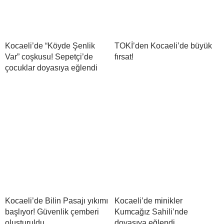
Kocaeli’de “Köyde Şenlik
TOKİ’den Kocaeli’de büyük
Var” coşkusu! Sepetçi’de
fırsat!
çocuklar doyasıya eğlendi
Kocaeli’de Bilin Pasajı yıkımı
Kocaeli’de minikler
başlıyor! Güvenlik çemberi
Kumcağız Sahili’nde
oluşturuldu
doyasıya eğlendi