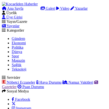
Ana Sayfa
Arama
Galeri
Video
Yazarlar
Üyelik
Üye Girişi
Yayın/Gazete
Yayınlar
Kategoriler
Gündem
Ekonomi
Politika
Dünya
Spor
Magazin
Sağlık
Teknoloji
Servisler
Nöbetçi Eczaneler
Hava Durumu
Namaz Vakitleri
Gazeteler
Puan Durumu
Sosyal Medya
Facebook
Instagram