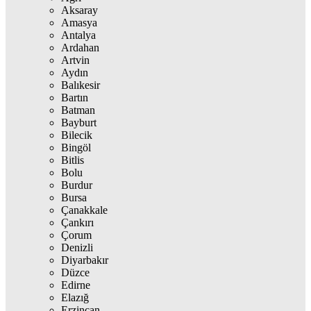
Aksaray
Amasya
Antalya
Ardahan
Artvin
Aydın
Balıkesir
Bartın
Batman
Bayburt
Bilecik
Bingöl
Bitlis
Bolu
Burdur
Bursa
Çanakkale
Çankırı
Çorum
Denizli
Diyarbakır
Düzce
Edirne
Elazığ
Erzincan