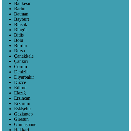
Balıkesir
Bartın
Batman
Bayburt
Bilecik
Bingöl
Bitlis
Bolu
Burdur
Bursa
Çanakkale
Çankırı
Çorum
Denizli
Diyarbakır
Düzce
Edirne
Elazığ
Erzincan
Erzurum
Eskişehir
Gaziantep
Giresun
Gümüşhane
Hakkari