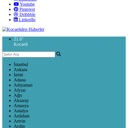
Youtube
Pinterest
Dribbble
LinkedIn
21.6
°
Kocaeli
İstanbul
Ankara
İzmir
Adana
Adıyaman
Afyon
Ağrı
Aksaray
Amasya
Antalya
Ardahan
Artvin
Aydın