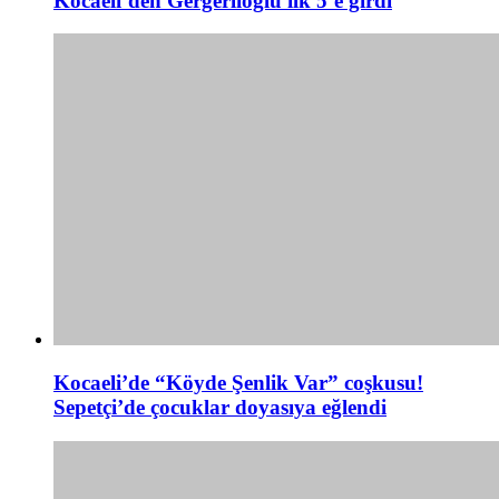
Kocaeli’den Gergerlioğlu ilk 5’e girdi
Kocaeli’de “Köyde Şenlik Var” coşkusu!
Sepetçi’de çocuklar doyasıya eğlendi