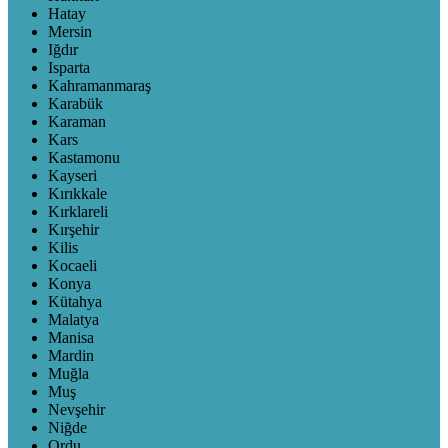
Hatay
Mersin
Iğdır
Isparta
Kahramanmaraş
Karabük
Karaman
Kars
Kastamonu
Kayseri
Kırıkkale
Kırklareli
Kırşehir
Kilis
Kocaeli
Konya
Kütahya
Malatya
Manisa
Mardin
Muğla
Muş
Nevşehir
Niğde
Ordu