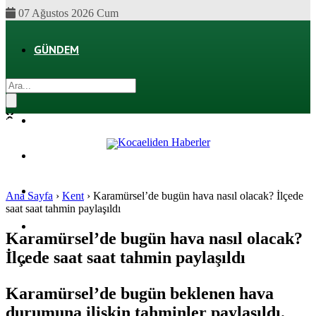
07 Ağustos 2026 Cum
GÜNDEM
EKONOMI
POLITIKA
DÜNYA
SPOR
Ana Sayfa
›
Kent
›
Karamürsel’de bugün hava nasıl olacak? İlçede
saat saat tahmin paylaşıldı
MAGAZIN
Karamürsel’de bugün hava nasıl olacak?
İlçede saat saat tahmin paylaşıldı
SAĞLIK
Karamürsel’de bugün beklenen hava
durumuna ilişkin tahminler paylaşıldı.