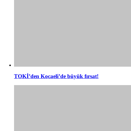
TOKİ’den Kocaeli’de büyük fırsat!