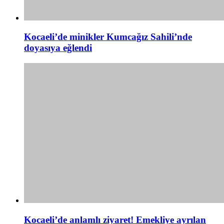
Kocaeli’de minikler Kumcağız Sahili’nde
doyasıya eğlendi
Kocaeli’de anlamlı ziyaret! Emekliye ayrılan