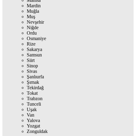
Manisa
Mardin
Muğla
Muş
Nevşehir
Niğde
Ordu
Osmaniye
Rize
Sakarya
Samsun
Siirt
Sinop
Sivas
Şanlıurfa
Şırnak
Tekirdağ
Tokat
Trabzon
Tunceli
Uşak
Van
Yalova
Yozgat
Zonguldak