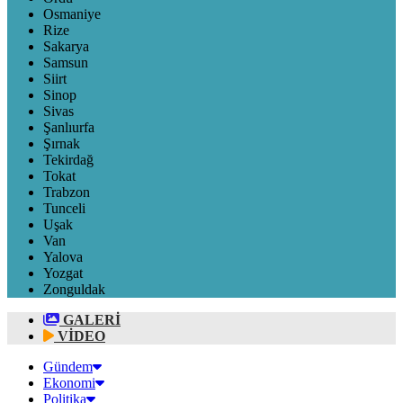
Osmaniye
Rize
Sakarya
Samsun
Siirt
Sinop
Sivas
Şanlıurfa
Şırnak
Tekirdağ
Tokat
Trabzon
Tunceli
Uşak
Van
Yalova
Yozgat
Zonguldak
GALERİ
VİDEO
Gündem
Ekonomi
Politika