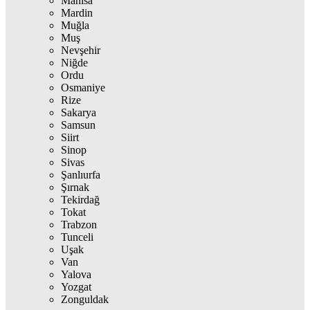
Manisa
Mardin
Muğla
Muş
Nevşehir
Niğde
Ordu
Osmaniye
Rize
Sakarya
Samsun
Siirt
Sinop
Sivas
Şanlıurfa
Şırnak
Tekirdağ
Tokat
Trabzon
Tunceli
Uşak
Van
Yalova
Yozgat
Zonguldak