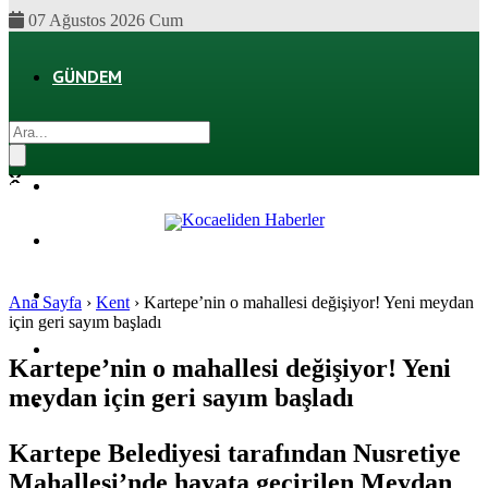
07 Ağustos 2026 Cum
GÜNDEM
EKONOMI
POLITIKA
DÜNYA
SPOR
Ana Sayfa
›
Kent
›
Kartepe’nin o mahallesi değişiyor! Yeni meydan
için geri sayım başladı
MAGAZIN
Kartepe’nin o mahallesi değişiyor! Yeni
meydan için geri sayım başladı
SAĞLIK
Kartepe Belediyesi tarafından Nusretiye
Mahallesi’nde hayata geçirilen Meydan