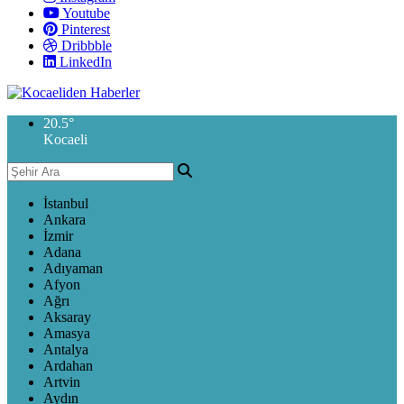
Youtube
Pinterest
Dribbble
LinkedIn
20.5
°
Kocaeli
İstanbul
Ankara
İzmir
Adana
Adıyaman
Afyon
Ağrı
Aksaray
Amasya
Antalya
Ardahan
Artvin
Aydın