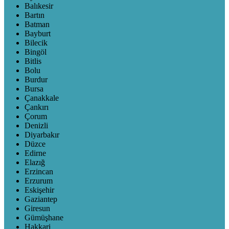
Balıkesir
Bartın
Batman
Bayburt
Bilecik
Bingöl
Bitlis
Bolu
Burdur
Bursa
Çanakkale
Çankırı
Çorum
Denizli
Diyarbakır
Düzce
Edirne
Elazığ
Erzincan
Erzurum
Eskişehir
Gaziantep
Giresun
Gümüşhane
Hakkari