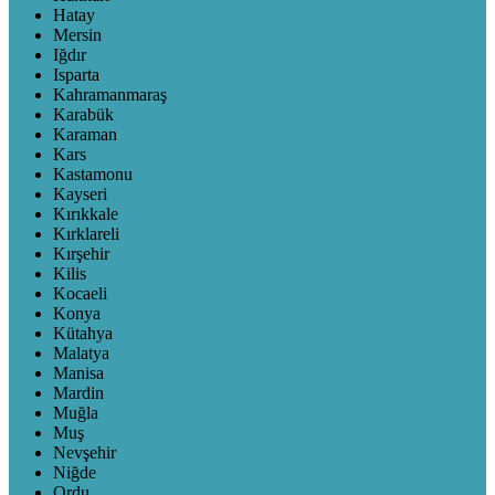
Hatay
Mersin
Iğdır
Isparta
Kahramanmaraş
Karabük
Karaman
Kars
Kastamonu
Kayseri
Kırıkkale
Kırklareli
Kırşehir
Kilis
Kocaeli
Konya
Kütahya
Malatya
Manisa
Mardin
Muğla
Muş
Nevşehir
Niğde
Ordu