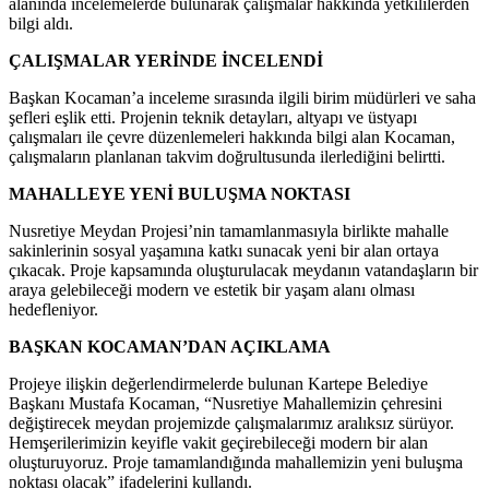
alanında incelemelerde bulunarak çalışmalar hakkında yetkililerden
bilgi aldı.
ÇALIŞMALAR YERİNDE İNCELENDİ
Başkan Kocaman’a inceleme sırasında ilgili birim müdürleri ve saha
şefleri eşlik etti. Projenin teknik detayları, altyapı ve üstyapı
çalışmaları ile çevre düzenlemeleri hakkında bilgi alan Kocaman,
çalışmaların planlanan takvim doğrultusunda ilerlediğini belirtti.
MAHALLEYE YENİ BULUŞMA NOKTASI
Nusretiye Meydan Projesi’nin tamamlanmasıyla birlikte mahalle
sakinlerinin sosyal yaşamına katkı sunacak yeni bir alan ortaya
çıkacak. Proje kapsamında oluşturulacak meydanın vatandaşların bir
araya gelebileceği modern ve estetik bir yaşam alanı olması
hedefleniyor.
BAŞKAN KOCAMAN’DAN AÇIKLAMA
Projeye ilişkin değerlendirmelerde bulunan Kartepe Belediye
Başkanı Mustafa Kocaman, “Nusretiye Mahallemizin çehresini
değiştirecek meydan projemizde çalışmalarımız aralıksız sürüyor.
Hemşerilerimizin keyifle vakit geçirebileceği modern bir alan
oluşturuyoruz. Proje tamamlandığında mahallemizin yeni buluşma
noktası olacak” ifadelerini kullandı.