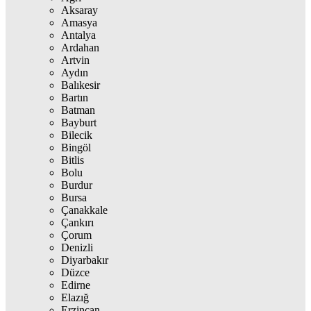
Aksaray
Amasya
Antalya
Ardahan
Artvin
Aydın
Balıkesir
Bartın
Batman
Bayburt
Bilecik
Bingöl
Bitlis
Bolu
Burdur
Bursa
Çanakkale
Çankırı
Çorum
Denizli
Diyarbakır
Düzce
Edirne
Elazığ
Erzincan