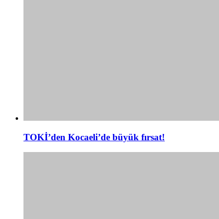
TOKİ’den Kocaeli’de büyük fırsat!