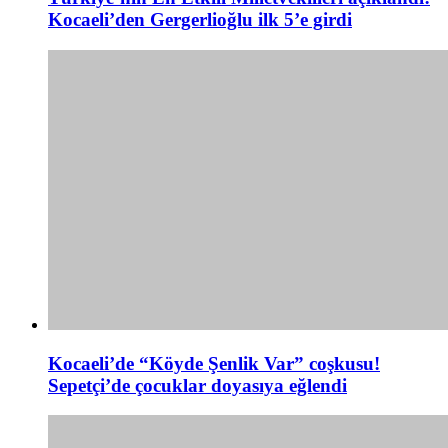
Kocaeli’den Gergerlioğlu ilk 5’e girdi
Kocaeli’de “Köyde Şenlik Var” coşkusu!
Sepetçi’de çocuklar doyasıya eğlendi