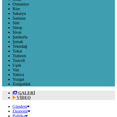
Osmaniye
Rize
Sakarya
Samsun
Siirt
Sinop
Sivas
Şanlıurfa
Şırnak
Tekirdağ
Tokat
Trabzon
Tunceli
Uşak
Van
Yalova
Yozgat
Zonguldak
GALERİ
VİDEO
Gündem
Ekonomi
Politika