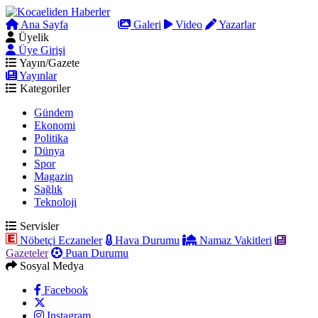
Ana Sayfa
Arama
Galeri
Video
Yazarlar
Üyelik
Üye Girişi
Yayın/Gazete
Yayınlar
Kategoriler
Gündem
Ekonomi
Politika
Dünya
Spor
Magazin
Sağlık
Teknoloji
Servisler
Nöbetçi Eczaneler
Hava Durumu
Namaz Vakitleri
Gazeteler
Puan Durumu
Sosyal Medya
Facebook
Instagram