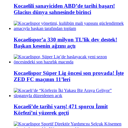
Kocaelili sanayiciden ABD’de tarihi başarı!
Glacius dünya sahnesinde birinci
Kocaelispor’a 330 milyon TL’lik dev destek!
Başkan kesenin ağzını açtı
Kocaelispor Süper Lig öncesi son provada! İşte
ZED FC maçının 11’leri
Kocaeli’de tarihi yarış! 471 sporcu İzmit
Körfezi’ni yüzerek geçti