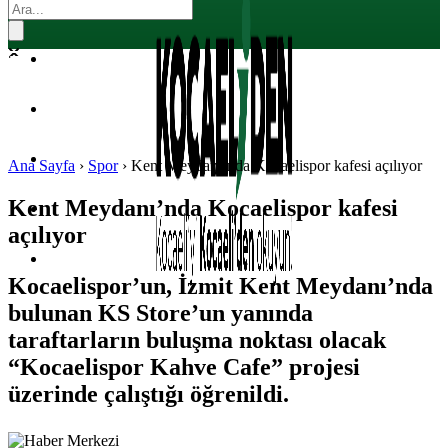
EKONOMI
POLITIKA
DÜNYA
SPOR
Ana Sayfa
›
Spor
›
Kent Meydanı’nda Kocaelispor kafesi açılıyor
Kent Meydanı’nda Kocaelispor kafesi
MAGAZIN
açılıyor
SAĞLIK
Kocaelispor’un, İzmit Kent Meydanı’nda
bulunan KS Store’un yanında
taraftarların buluşma noktası olacak
“Kocaelispor Kahve Cafe” projesi
üzerinde çalıştığı öğrenildi.