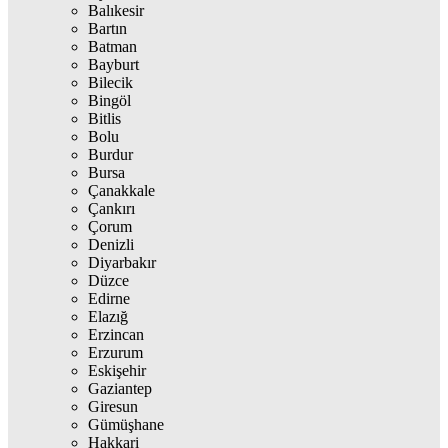
Balıkesir
Bartın
Batman
Bayburt
Bilecik
Bingöl
Bitlis
Bolu
Burdur
Bursa
Çanakkale
Çankırı
Çorum
Denizli
Diyarbakır
Düzce
Edirne
Elazığ
Erzincan
Erzurum
Eskişehir
Gaziantep
Giresun
Gümüşhane
Hakkari