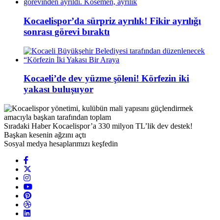
Kocaelispor’da sürpriz ayrılık! Fikir ayrılığı
sonrası görevi bıraktı
Kocaeli’de dev yüzme şöleni! Körfezin iki
yakası buluşuyor
Sıradaki Haber
Kocaelispor’a 330 milyon TL’lik dev destek!
Başkan kesenin ağzını açtı
Sosyal medya hesaplarımızı keşfedin