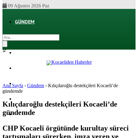
09 Ağustos 2026 Paz
GÜNDEM
EKONOMI
POLITIKA
DÜNYA
SPOR
Ana Sayfa
›
Gündem
›
Kılıçdaroğlu destekçileri Kocaeli’de
gündemde
MAGAZIN
Kılıçdaroğlu destekçileri Kocaeli’de
gündemde
SAĞLIK
CHP Kocaeli örgütünde kurultay süreci
tartışmaları sürerken, imza veren ve