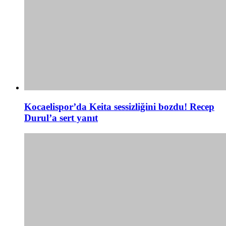
Kocaelispor’da Keita sessizliğini bozdu! Recep
Durul’a sert yanıt