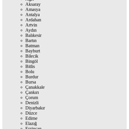
Aksaray
Amasya
Antalya
Ardahan
Artvin
Aydın
Balıkesir
Bartın
Batman
Bayburt
Bilecik
Bingöl
Bitlis
Bolu
Burdur
Bursa
Çanakkale
Çankırı
Çorum
Denizli
Diyarbakır
Düzce
Edirne
Elazığ
Erzincan