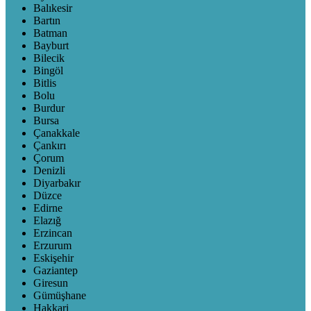
Balıkesir
Bartın
Batman
Bayburt
Bilecik
Bingöl
Bitlis
Bolu
Burdur
Bursa
Çanakkale
Çankırı
Çorum
Denizli
Diyarbakır
Düzce
Edirne
Elazığ
Erzincan
Erzurum
Eskişehir
Gaziantep
Giresun
Gümüşhane
Hakkari