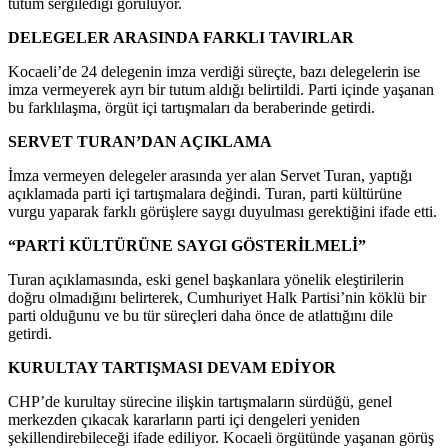
tutum sergilediği görülüyor.
DELEGELER ARASINDA FARKLI TAVIRLAR
Kocaeli’de 24 delegenin imza verdiği süreçte, bazı delegelerin ise
imza vermeyerek ayrı bir tutum aldığı belirtildi. Parti içinde yaşanan
bu farklılaşma, örgüt içi tartışmaları da beraberinde getirdi.
SERVET TURAN’DAN AÇIKLAMA
İmza vermeyen delegeler arasında yer alan
Servet Turan
, yaptığı
açıklamada parti içi tartışmalara değindi. Turan, parti kültürüne
vurgu yaparak farklı görüşlere saygı duyulması gerektiğini ifade etti.
“PARTİ KÜLTÜRÜNE SAYGI GÖSTERİLMELİ”
Turan açıklamasında, eski genel başkanlara yönelik eleştirilerin
doğru olmadığını belirterek, Cumhuriyet Halk Partisi’nin köklü bir
parti olduğunu ve bu tür süreçleri daha önce de atlattığını dile
getirdi.
KURULTAY TARTIŞMASI DEVAM EDİYOR
CHP’de kurultay sürecine ilişkin tartışmaların sürdüğü, genel
merkezden çıkacak kararların parti içi dengeleri yeniden
şekillendirebileceği ifade ediliyor. Kocaeli örgütünde yaşanan görüş