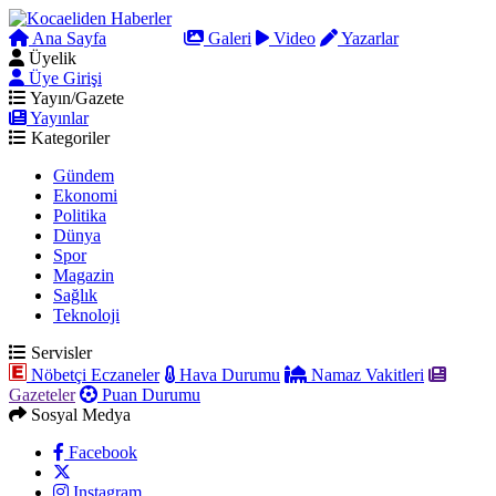
Ana Sayfa
Arama
Galeri
Video
Yazarlar
Üyelik
Üye Girişi
Yayın/Gazete
Yayınlar
Kategoriler
Gündem
Ekonomi
Politika
Dünya
Spor
Magazin
Sağlık
Teknoloji
Servisler
Nöbetçi Eczaneler
Hava Durumu
Namaz Vakitleri
Gazeteler
Puan Durumu
Sosyal Medya
Facebook
Instagram