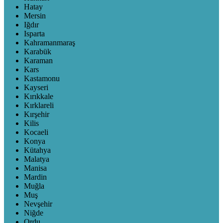
Hatay
Mersin
Iğdır
Isparta
Kahramanmaraş
Karabük
Karaman
Kars
Kastamonu
Kayseri
Kırıkkale
Kırklareli
Kırşehir
Kilis
Kocaeli
Konya
Kütahya
Malatya
Manisa
Mardin
Muğla
Muş
Nevşehir
Niğde
Ordu