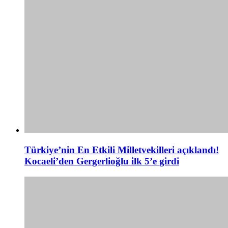
Türkiye’nin En Etkili Milletvekilleri açıklandı!
Kocaeli’den Gergerlioğlu ilk 5’e girdi