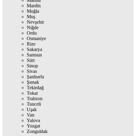
Manisa
Mardin
Muğla
Muş
Nevşehir
Niğde
Ordu
Osmaniye
Rize
Sakarya
Samsun
Siirt
Sinop
Sivas
Şanlıurfa
Şırnak
Tekirdağ
Tokat
Trabzon
Tunceli
Uşak
Van
Yalova
Yozgat
Zonguldak