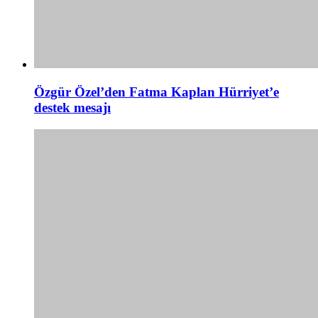
Özgür Özel’den Fatma Kaplan Hürriyet’e
destek mesajı