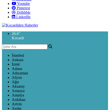
Youtube
Pinterest
Dribbble
LinkedIn
26.6
°
Kocaeli
İstanbul
Ankara
İzmir
Adana
Adıyaman
Afyon
Ağrı
Aksaray
Amasya
Antalya
Ardahan
Artvin
Aydın