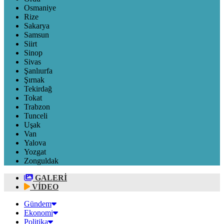
Osmaniye
Rize
Sakarya
Samsun
Siirt
Sinop
Sivas
Şanlıurfa
Şırnak
Tekirdağ
Tokat
Trabzon
Tunceli
Uşak
Van
Yalova
Yozgat
Zonguldak
GALERİ
VİDEO
Gündem
Ekonomi
Politika