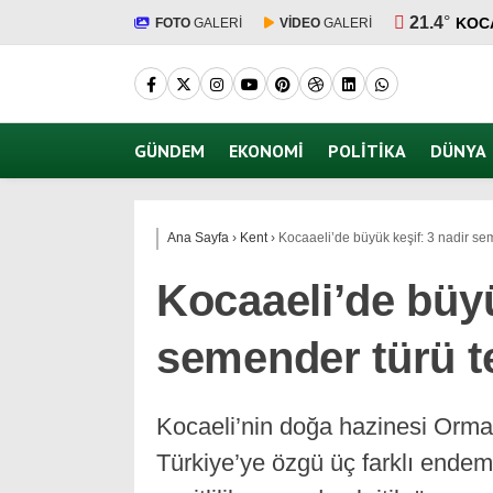
21.4
°
KOC
FOTO
GALERİ
VİDEO
GALERİ
GÜNDEM
EKONOMI
POLITIKA
DÜNYA
Ana Sayfa
›
Kent
›
Kocaaeli’de büyük keşif: 3 nadir sem
Kocaaeli’de büyü
semender türü te
Kocaeli’nin doğa hazinesi Orman
Türkiye’ye özgü üç farklı endemi