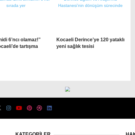
midi 6’ncı olamaz!”
Kocaeli Derince’ye 120 yataklı
caeli’de tartışma
yeni sağlık tesisi
KATEGORİLER
HA