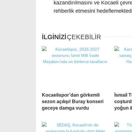
kazandırılmasını ve Kocaeli çev
rehberlik etmesini hedeflemektedi
İLGİNİZİ
ÇEKEBİLİR
Kocaelispor’dan görkemli
İsmail T
sezon açılışı! Buray konseri
coşturd
geceye damga vurdu
yoğun i