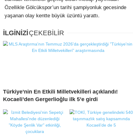
Özellikle Gölcükspor’un tarihi şampiyonluk gecesinde
yaşanan olay kentte büyük üzüntü yarattı.
İLGİNİZİ
ÇEKEBİLİR
Türkiye’nin En Etkili Milletvekilleri açıklandı!
Kocaeli’den Gergerlioğlu ilk 5’e girdi