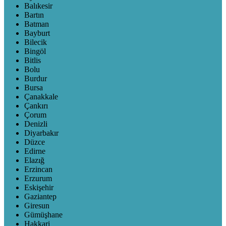
Balıkesir
Bartın
Batman
Bayburt
Bilecik
Bingöl
Bitlis
Bolu
Burdur
Bursa
Çanakkale
Çankırı
Çorum
Denizli
Diyarbakır
Düzce
Edirne
Elazığ
Erzincan
Erzurum
Eskişehir
Gaziantep
Giresun
Gümüşhane
Hakkari