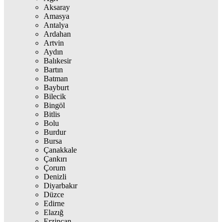
Aksaray
Amasya
Antalya
Ardahan
Artvin
Aydın
Balıkesir
Bartın
Batman
Bayburt
Bilecik
Bingöl
Bitlis
Bolu
Burdur
Bursa
Çanakkale
Çankırı
Çorum
Denizli
Diyarbakır
Düzce
Edirne
Elazığ
Erzincan