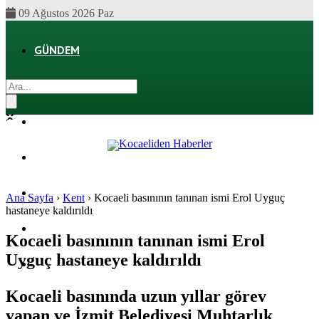
09 Ağustos 2026 Paz
GÜNDEM
EKONOMI
POLITIKA
DÜNYA
SPOR
Ana Sayfa
›
Kent
›
Kocaeli basınının tanınan ismi Erol Uyguç
hastaneye kaldırıldı
MAGAZIN
Kocaeli basınının tanınan ismi Erol
Uyguç hastaneye kaldırıldı
SAĞLIK
Kocaeli basınında uzun yıllar görev
yapan ve İzmit Belediyesi Muhtarlık