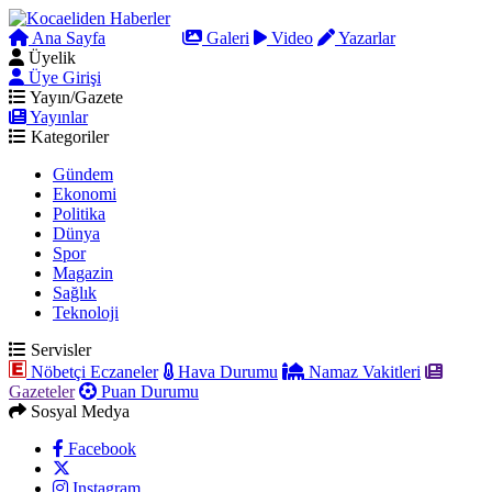
Ana Sayfa
Arama
Galeri
Video
Yazarlar
Üyelik
Üye Girişi
Yayın/Gazete
Yayınlar
Kategoriler
Gündem
Ekonomi
Politika
Dünya
Spor
Magazin
Sağlık
Teknoloji
Servisler
Nöbetçi Eczaneler
Hava Durumu
Namaz Vakitleri
Gazeteler
Puan Durumu
Sosyal Medya
Facebook
Instagram