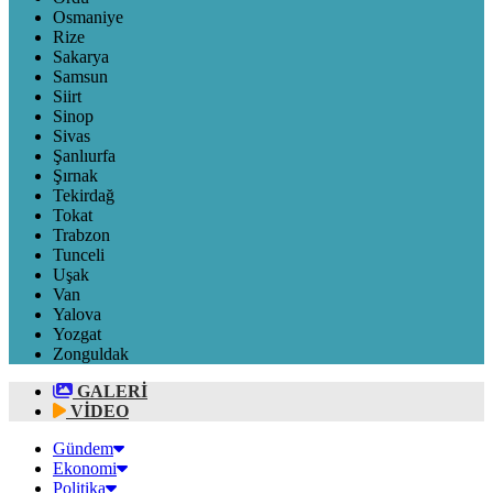
Osmaniye
Rize
Sakarya
Samsun
Siirt
Sinop
Sivas
Şanlıurfa
Şırnak
Tekirdağ
Tokat
Trabzon
Tunceli
Uşak
Van
Yalova
Yozgat
Zonguldak
GALERİ
VİDEO
Gündem
Ekonomi
Politika