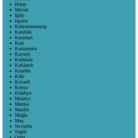
Hatay
Mersin
Iğdır
Isparta
Kahramanmaraş
Karabük
Karaman
Kars
Kastamonu
Kayseri
Kırıkkale
Kırklareli
Kırşehir
Kilis
Kocaeli
Konya
Kütahya
Malatya
Manisa
Mardin
Muğla
Muş
Nevşehir
Niğde
Ordu