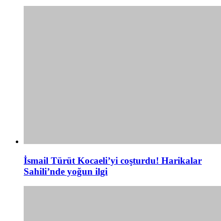
İsmail Türüt Kocaeli’yi coşturdu! Harikalar
Sahili’nde yoğun ilgi