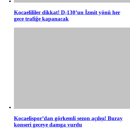
Kocaelililer dikkat! D-130’un İzmit yönü her
gece trafiğe kapanacak
Kocaelispor’dan görkemli sezon açılışı! Buray
konseri geceye damga vurdu