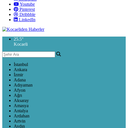
Youtube
Pinterest
Dribbble
LinkedIn
25.5
°
Kocaeli
İstanbul
Ankara
İzmir
Adana
Adıyaman
Afyon
Ağrı
Aksaray
Amasya
Antalya
Ardahan
Artvin
Aydın