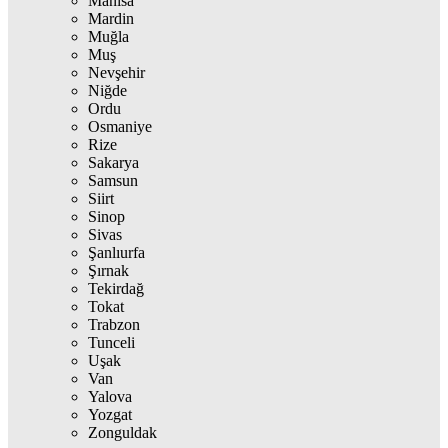
Manisa
Mardin
Muğla
Muş
Nevşehir
Niğde
Ordu
Osmaniye
Rize
Sakarya
Samsun
Siirt
Sinop
Sivas
Şanlıurfa
Şırnak
Tekirdağ
Tokat
Trabzon
Tunceli
Uşak
Van
Yalova
Yozgat
Zonguldak