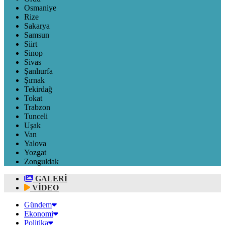
Osmaniye
Rize
Sakarya
Samsun
Siirt
Sinop
Sivas
Şanlıurfa
Şırnak
Tekirdağ
Tokat
Trabzon
Tunceli
Uşak
Van
Yalova
Yozgat
Zonguldak
GALERİ
VİDEO
Gündem
Ekonomi
Politika