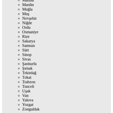
Manisa
Mardin
Muğla
Muş
Nevşehir
Niğde
Ordu
Osmaniye
Rize
Sakarya
Samsun
Siirt
Sinop
Sivas
Şanlıurfa
Şırnak
Tekirdağ
Tokat
Trabzon
Tunceli
Uşak
Van
Yalova
Yozgat
Zonguldak