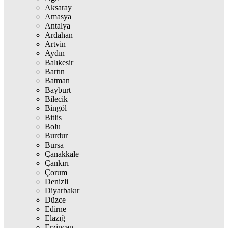
Aksaray
Amasya
Antalya
Ardahan
Artvin
Aydın
Balıkesir
Bartın
Batman
Bayburt
Bilecik
Bingöl
Bitlis
Bolu
Burdur
Bursa
Çanakkale
Çankırı
Çorum
Denizli
Diyarbakır
Düzce
Edirne
Elazığ
Erzincan