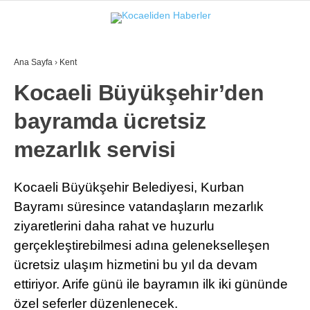
21.5
°
KOCAELI
Ana Sayfa
›
Kent
GALERİ
VİDEO
Kocaeli Büyükşehir’den
bayramda ücretsiz
GÜNDEM
EKONOMI
mezarlık servisi
POLITIKA
Kocaeli Büyükşehir Belediyesi, Kurban
DÜNYA
Bayramı süresince vatandaşların mezarlık
ziyaretlerini daha rahat ve huzurlu
SPOR
gerçekleştirebilmesi adına gelenekselleşen
MAGAZIN
ücretsiz ulaşım hizmetini bu yıl da devam
SAĞLIK
ettiriyor. Arife günü ile bayramın ilk iki gününde
özel seferler düzenlenecek.