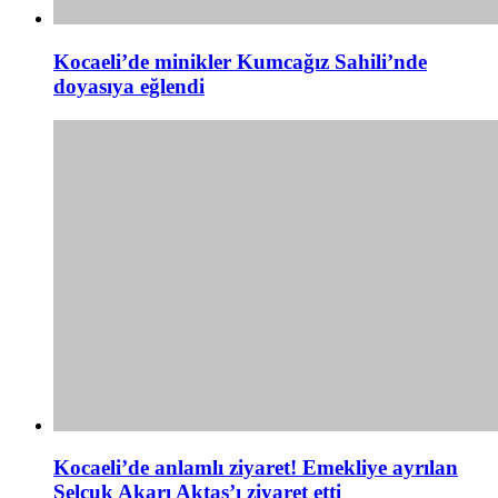
Kocaeli’de minikler Kumcağız Sahili’nde
doyasıya eğlendi
Kocaeli’de anlamlı ziyaret! Emekliye ayrılan
Selçuk Akarı Aktaş’ı ziyaret etti