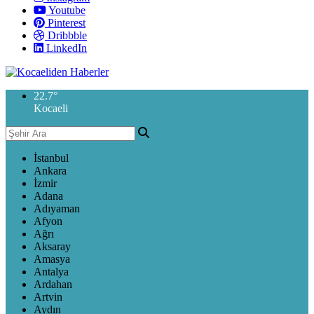
Youtube
Pinterest
Dribbble
LinkedIn
22.7
°
Kocaeli
İstanbul
Ankara
İzmir
Adana
Adıyaman
Afyon
Ağrı
Aksaray
Amasya
Antalya
Ardahan
Artvin
Aydın