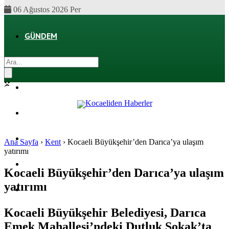
06 Ağustos 2026 Per
GÜNDEM
EKONOMI
POLITIKA
DÜNYA
SPOR
Ana Sayfa
›
Kent
›
Kocaeli Büyükşehir’den Darıca’ya ulaşım
yatırımı
MAGAZIN
Kocaeli Büyükşehir’den Darıca’ya ulaşım
yatırımı
SAĞLIK
Kocaeli Büyükşehir Belediyesi, Darıca
Emek Mahallesi’ndeki Dutluk Sokak’ta