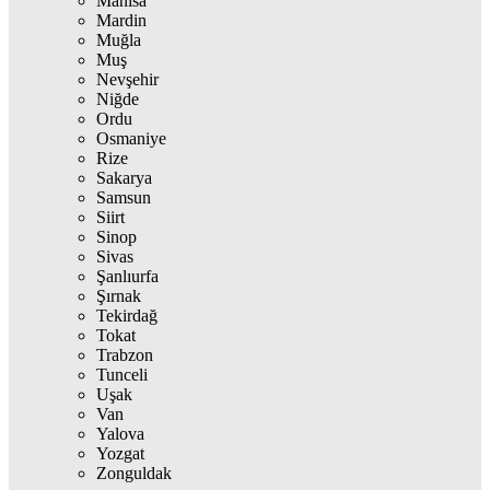
Manisa
Mardin
Muğla
Muş
Nevşehir
Niğde
Ordu
Osmaniye
Rize
Sakarya
Samsun
Siirt
Sinop
Sivas
Şanlıurfa
Şırnak
Tekirdağ
Tokat
Trabzon
Tunceli
Uşak
Van
Yalova
Yozgat
Zonguldak