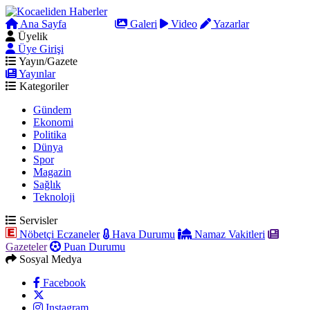
Ana Sayfa
Arama
Galeri
Video
Yazarlar
Üyelik
Üye Girişi
Yayın/Gazete
Yayınlar
Kategoriler
Gündem
Ekonomi
Politika
Dünya
Spor
Magazin
Sağlık
Teknoloji
Servisler
Nöbetçi Eczaneler
Hava Durumu
Namaz Vakitleri
Gazeteler
Puan Durumu
Sosyal Medya
Facebook
Instagram