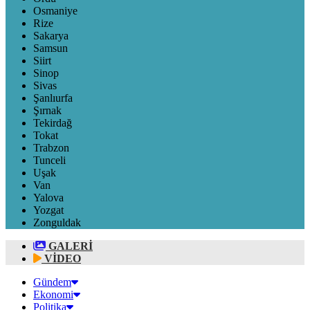
Osmaniye
Rize
Sakarya
Samsun
Siirt
Sinop
Sivas
Şanlıurfa
Şırnak
Tekirdağ
Tokat
Trabzon
Tunceli
Uşak
Van
Yalova
Yozgat
Zonguldak
GALERİ
VİDEO
Gündem
Ekonomi
Politika