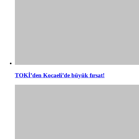
TOKİ’den Kocaeli’de büyük fırsat!