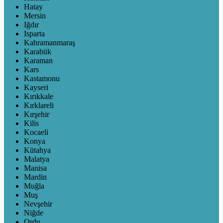
Hatay
Mersin
Iğdır
Isparta
Kahramanmaraş
Karabük
Karaman
Kars
Kastamonu
Kayseri
Kırıkkale
Kırklareli
Kırşehir
Kilis
Kocaeli
Konya
Kütahya
Malatya
Manisa
Mardin
Muğla
Muş
Nevşehir
Niğde
Ordu