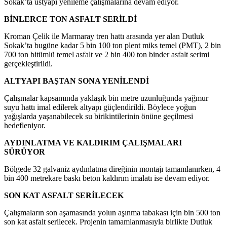
Sokak’ta üstyapı yenileme çalışmalarına devam ediyor.
BİNLERCE TON ASFALT SERİLDİ
Kroman Çelik ile Marmaray tren hattı arasında yer alan Dutluk
Sokak’ta bugüne kadar 5 bin 100 ton plent miks temel (PMT), 2 bin
700 ton bitümlü temel asfalt ve 2 bin 400 ton binder asfalt serimi
gerçekleştirildi.
ALTYAPI BAŞTAN SONA YENİLENDİ
Çalışmalar kapsamında yaklaşık bin metre uzunluğunda yağmur
suyu hattı imal edilerek altyapı güçlendirildi. Böylece yoğun
yağışlarda yaşanabilecek su birikintilerinin önüne geçilmesi
hedefleniyor.
AYDINLATMA VE KALDIRIM ÇALIŞMALARI
SÜRÜYOR
Bölgede 32 galvaniz aydınlatma direğinin montajı tamamlanırken, 4
bin 400 metrekare baskı beton kaldırım imalatı ise devam ediyor.
SON KAT ASFALT SERİLECEK
Çalışmaların son aşamasında yolun aşınma tabakası için bin 500 ton
son kat asfalt serilecek. Projenin tamamlanmasıyla birlikte Dutluk