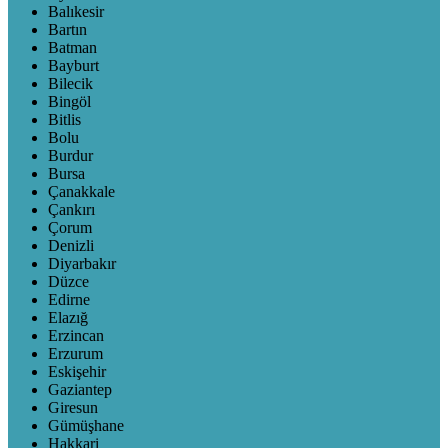
Balıkesir
Bartın
Batman
Bayburt
Bilecik
Bingöl
Bitlis
Bolu
Burdur
Bursa
Çanakkale
Çankırı
Çorum
Denizli
Diyarbakır
Düzce
Edirne
Elazığ
Erzincan
Erzurum
Eskişehir
Gaziantep
Giresun
Gümüşhane
Hakkari