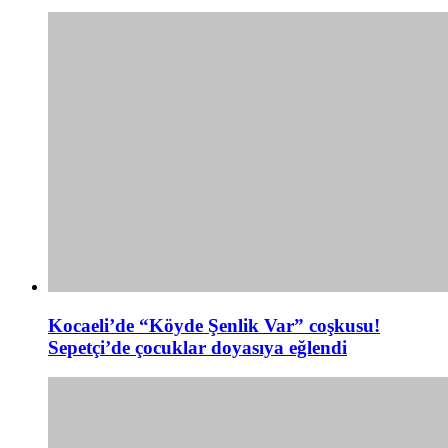
Kocaeli’de “Köyde Şenlik Var” coşkusu!
Sepetçi’de çocuklar doyasıya eğlendi