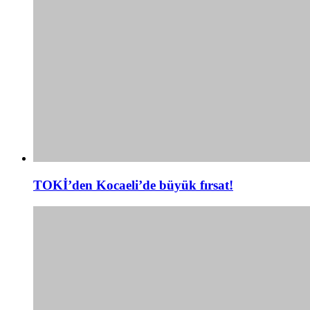
TOKİ’den Kocaeli’de büyük fırsat!