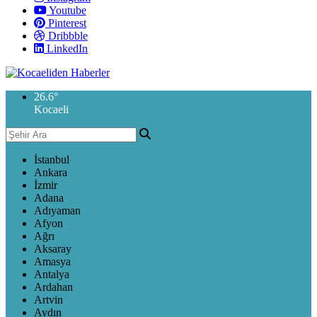
Youtube
Pinterest
Dribbble
LinkedIn
26.6
°
Kocaeli
İstanbul
Ankara
İzmir
Adana
Adıyaman
Afyon
Ağrı
Aksaray
Amasya
Antalya
Ardahan
Artvin
Aydın