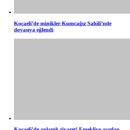
Kocaeli’de minikler Kumcağız Sahili’nde
doyasıya eğlendi
Kocaeli’de anlamlı ziyaret! Emekliye ayrılan