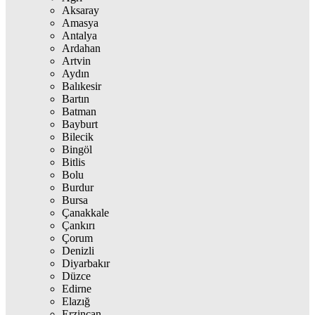
Aksaray
Amasya
Antalya
Ardahan
Artvin
Aydın
Balıkesir
Bartın
Batman
Bayburt
Bilecik
Bingöl
Bitlis
Bolu
Burdur
Bursa
Çanakkale
Çankırı
Çorum
Denizli
Diyarbakır
Düzce
Edirne
Elazığ
Erzincan