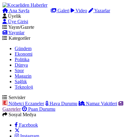
Ana Sayfa
Arama
Galeri
Video
Yazarlar
Üyelik
Üye Girişi
Yayın/Gazete
Yayınlar
Kategoriler
Gündem
Ekonomi
Politika
Dünya
Spor
Magazin
Sağlık
Teknoloji
Servisler
Nöbetçi Eczaneler
Hava Durumu
Namaz Vakitleri
Gazeteler
Puan Durumu
Sosyal Medya
Facebook
Instagram