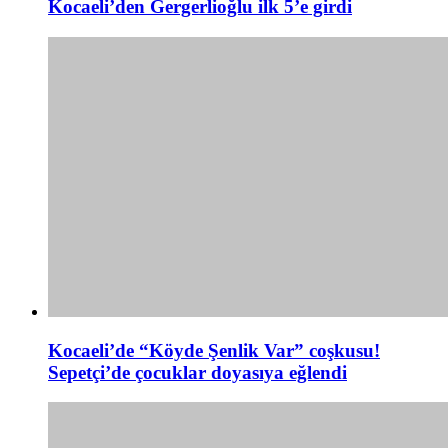
Kocaeli’den Gergerlioğlu ilk 5’e girdi
Kocaeli’de “Köyde Şenlik Var” coşkusu!
Sepetçi’de çocuklar doyasıya eğlendi