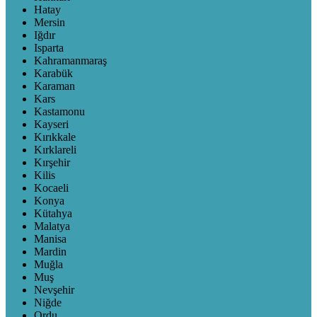
Hatay
Mersin
Iğdır
Isparta
Kahramanmaraş
Karabük
Karaman
Kars
Kastamonu
Kayseri
Kırıkkale
Kırklareli
Kırşehir
Kilis
Kocaeli
Konya
Kütahya
Malatya
Manisa
Mardin
Muğla
Muş
Nevşehir
Niğde
Ordu