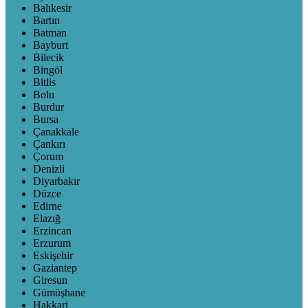
Balıkesir
Bartın
Batman
Bayburt
Bilecik
Bingöl
Bitlis
Bolu
Burdur
Bursa
Çanakkale
Çankırı
Çorum
Denizli
Diyarbakır
Düzce
Edirne
Elazığ
Erzincan
Erzurum
Eskişehir
Gaziantep
Giresun
Gümüşhane
Hakkari