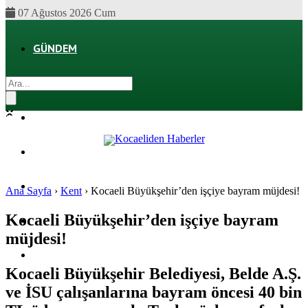
07 Ağustos 2026 Cum
GÜNDEM
EKONOMI
POLITIKA
DÜNYA
SPOR
Ana Sayfa
›
Kent
›
Kocaeli Büyükşehir’den işçiye bayram müjdesi!
Kocaeli Büyükşehir’den işçiye bayram
MAGAZIN
müjdesi!
SAĞLIK
Kocaeli Büyükşehir Belediyesi, Belde A.Ş.
ve İSU çalışanlarına bayram öncesi 40 bin