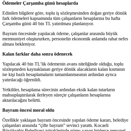
Ödemeler Çarşamba günü hesaplarda
Edinilen bilgilere göre, toplu iş sözleşmesinden doğan geriye dönük
fark ödemeleri kapsamında tüm çalışanların hesaplarına bu hafta
Çarşamba günü 40 bin TL yatırılması planlanıyor.
Bayram öncesinde yapılacak ödeme, çalışanlar arasında büyük
memnuniyet oluştururken, personelin ekonomik anlamda rahat nefes
alması bekleniyor.
Kalan farklar daha sonra ödenecek
Yapılacak 40 bin TL’lik ödemenin avans niteliğinde olduğu, toplu
sözleşmeden kaynaklanan geriye dönük alacakların kalan kısmının
ise kişi bazlı hesaplamaların tamamlanmasının ardından ayrıca
yatırılacağı öğrenildi.
Yetkililer, hesaplama sürecinin ardından eksik kalan tutarların
mahsuplaştırılarak ilerleyen süreçte çalışanların hesaplarına
aktarılacağını belirtti.
Bayram öncesi moral oldu
Özellikle yaklaşan bayram öncesinde yapılan ödeme kararı, belediye
çalışanları arasında “çifte bayram” sevinci yarattı. Kocaeli
Büyükşehir Belediyesi iştiraklerinde görev yapan binlerce personel,