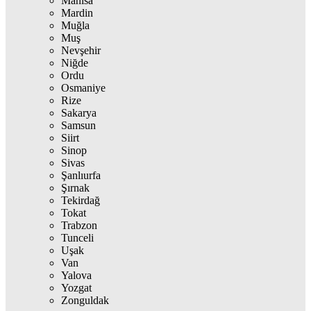
Manisa
Mardin
Muğla
Muş
Nevşehir
Niğde
Ordu
Osmaniye
Rize
Sakarya
Samsun
Siirt
Sinop
Sivas
Şanlıurfa
Şırnak
Tekirdağ
Tokat
Trabzon
Tunceli
Uşak
Van
Yalova
Yozgat
Zonguldak