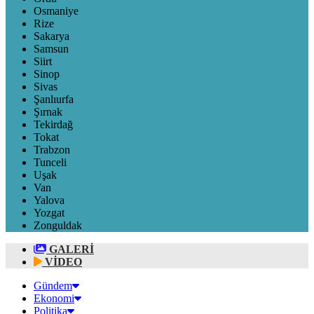
Osmaniye
Rize
Sakarya
Samsun
Siirt
Sinop
Sivas
Şanlıurfa
Şırnak
Tekirdağ
Tokat
Trabzon
Tunceli
Uşak
Van
Yalova
Yozgat
Zonguldak
GALERİ
VİDEO
Gündem
Ekonomi
Politika