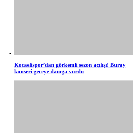
Kocaelispor’dan görkemli sezon açılışı! Buray
konseri geceye damga vurdu