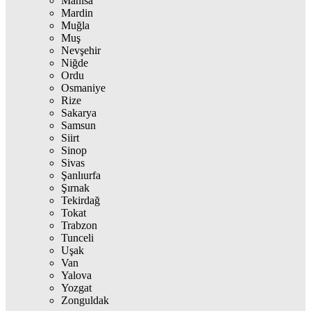
Manisa
Mardin
Muğla
Muş
Nevşehir
Niğde
Ordu
Osmaniye
Rize
Sakarya
Samsun
Siirt
Sinop
Sivas
Şanlıurfa
Şırnak
Tekirdağ
Tokat
Trabzon
Tunceli
Uşak
Van
Yalova
Yozgat
Zonguldak