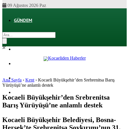
09 Ağustos 2026 Paz
GÜNDEM
EKONOMI
POLITIKA
DÜNYA
SPOR
Ana Sayfa
›
Kent
›
Kocaeli Büyükşehir’den Srebrenitsa Barış
Yürüyüşü’ne anlamlı destek
MAGAZIN
Kocaeli Büyükşehir’den Srebrenitsa
Barış Yürüyüşü’ne anlamlı destek
SAĞLIK
Kocaeli Büyükşehir Belediyesi, Bosna-
Hersek’te Srebrenitsa Soykırımı’nın 31.