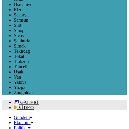
Osmaniye
Rize
Sakarya
Samsun
Siirt
Sinop
Sivas
Şanlıurfa
Şırnak
Tekirdağ
Tokat
Trabzon
Tunceli
Uşak
Van
Yalova
Yozgat
Zonguldak
GALERİ
VİDEO
Gündem
Ekonomi
Politika