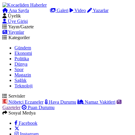
Ana Sayfa
Arama
Galeri
Video
Yazarlar
Üyelik
Üye Girişi
Yayın/Gazete
Yayınlar
Kategoriler
Gündem
Ekonomi
Politika
Dünya
Spor
Magazin
Sağlık
Teknoloji
Servisler
Nöbetçi Eczaneler
Hava Durumu
Namaz Vakitleri
Gazeteler
Puan Durumu
Sosyal Medya
Facebook
Instagram