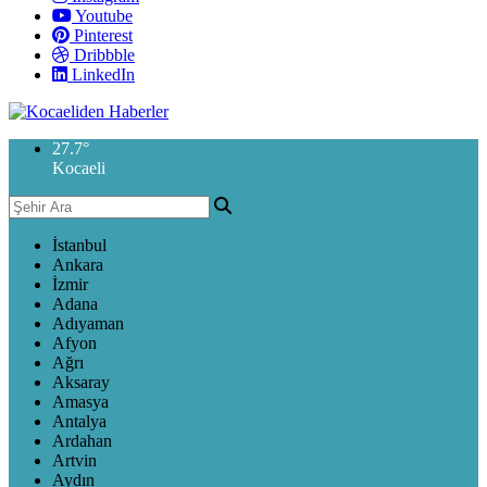
Youtube
Pinterest
Dribbble
LinkedIn
27.7
°
Kocaeli
İstanbul
Ankara
İzmir
Adana
Adıyaman
Afyon
Ağrı
Aksaray
Amasya
Antalya
Ardahan
Artvin
Aydın