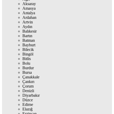
Aksaray
Amasya
Antalya
Ardahan
Artvin
Aydın
Balıkesir
Bartın
Batman
Bayburt
Bilecik
Bingöl
Bitlis
Bolu
Burdur
Bursa
Çanakkale
Çankırı
Çorum
Denizli
Diyarbakır
Düzce
Edirne
Elazığ
Erzincan