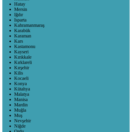
Hatay
Mersin
Iğdır
Isparta
Kahramanmaraş
Karabük
Karaman
Kars
Kastamonu
Kayseri
Kırıkkale
Kırklareli
Kırşehir
Kilis
Kocaeli
Konya
Kütahya
Malatya
Manisa
Mardin
Muğla
Muş
Nevşehir
Niğde
Ordu