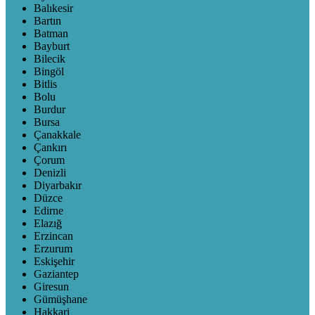
Balıkesir
Bartın
Batman
Bayburt
Bilecik
Bingöl
Bitlis
Bolu
Burdur
Bursa
Çanakkale
Çankırı
Çorum
Denizli
Diyarbakır
Düzce
Edirne
Elazığ
Erzincan
Erzurum
Eskişehir
Gaziantep
Giresun
Gümüşhane
Hakkari