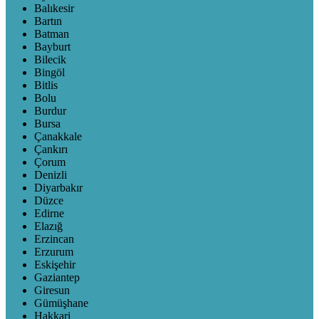
Balıkesir
Bartın
Batman
Bayburt
Bilecik
Bingöl
Bitlis
Bolu
Burdur
Bursa
Çanakkale
Çankırı
Çorum
Denizli
Diyarbakır
Düzce
Edirne
Elazığ
Erzincan
Erzurum
Eskişehir
Gaziantep
Giresun
Gümüşhane
Hakkari