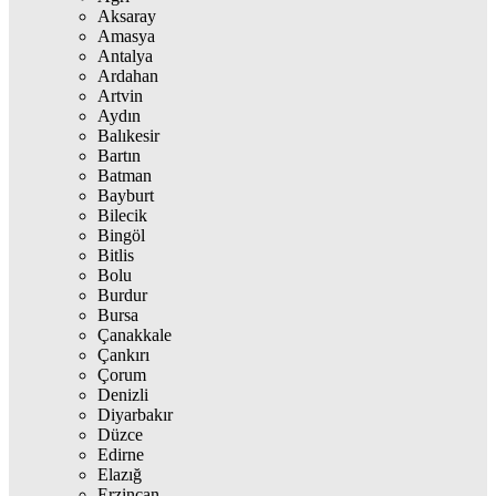
Aksaray
Amasya
Antalya
Ardahan
Artvin
Aydın
Balıkesir
Bartın
Batman
Bayburt
Bilecik
Bingöl
Bitlis
Bolu
Burdur
Bursa
Çanakkale
Çankırı
Çorum
Denizli
Diyarbakır
Düzce
Edirne
Elazığ
Erzincan