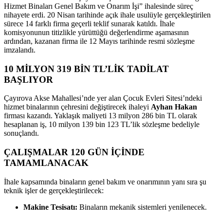
Hizmet Binaları Genel Bakım ve Onarım İşi” ihalesinde süreç
nihayete erdi. 20 Nisan tarihinde açık ihale usulüyle gerçekleştirilen
sürece 14 farklı firma geçerli teklif sunarak katıldı. İhale
komisyonunun titizlikle yürüttüğü değerlendirme aşamasının
ardından, kazanan firma ile 12 Mayıs tarihinde resmi sözleşme
imzalandı.
10 MİLYON 319 BİN TL’LİK TADİLAT
BAŞLIYOR
Çayırova Akse Mahallesi’nde yer alan Çocuk Evleri Sitesi’ndeki
hizmet binalarının çehresini değiştirecek ihaleyi
Ayhan Hakan
firması kazandı. Yaklaşık maliyeti 13 milyon 286 bin TL olarak
hesaplanan iş, 10 milyon 139 bin 123 TL’lik sözleşme bedeliyle
sonuçlandı.
ÇALIŞMALAR 120 GÜN İÇİNDE
TAMAMLANACAK
İhale kapsamında binaların genel bakım ve onarımının yanı sıra şu
teknik işler de gerçekleştirilecek:
Makine Tesisatı:
Binaların mekanik sistemleri yenilenecek.