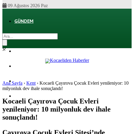
09 Ağustos 2026 Paz
GÜNDEM
EKONOMI
POLITIKA
DÜNYA
SPOR
Ana Sayfa
›
Kent
›
Kocaeli Çayırova Çocuk Evleri yenileniyor: 10
milyonluk dev ihale sonuçlandı!
MAGAZIN
Kocaeli Çayırova Çocuk Evleri
yenileniyor: 10 milyonluk dev ihale
SAĞLIK
sonuçlandı!
Çayırova Çocuk Evleri Sitesi’nde