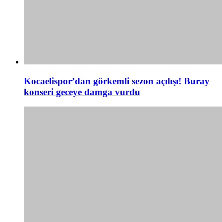
Kocaelispor’dan görkemli sezon açılışı! Buray
konseri geceye damga vurdu