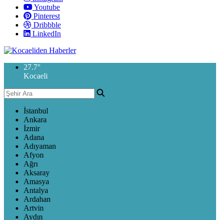
Youtube
Pinterest
Dribbble
LinkedIn
27.7
°
Kocaeli
İstanbul
Ankara
İzmir
Adana
Adıyaman
Afyon
Ağrı
Aksaray
Amasya
Antalya
Ardahan
Artvin
Aydın