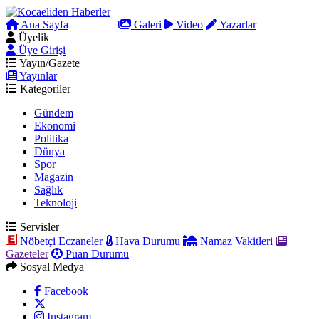
Ana Sayfa
Arama
Galeri
Video
Yazarlar
Üyelik
Üye Girişi
Yayın/Gazete
Yayınlar
Kategoriler
Gündem
Ekonomi
Politika
Dünya
Spor
Magazin
Sağlık
Teknoloji
Servisler
Nöbetçi Eczaneler
Hava Durumu
Namaz Vakitleri
Gazeteler
Puan Durumu
Sosyal Medya
Facebook
Instagram