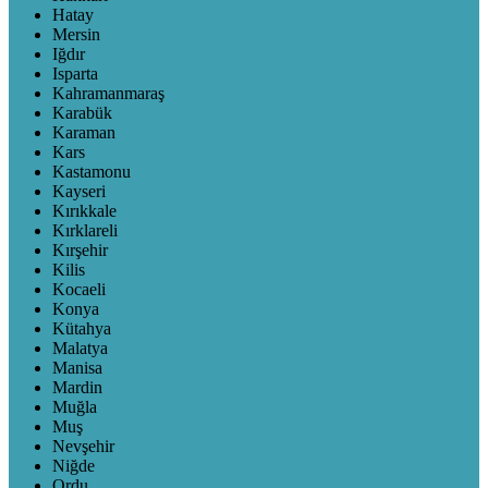
Hatay
Mersin
Iğdır
Isparta
Kahramanmaraş
Karabük
Karaman
Kars
Kastamonu
Kayseri
Kırıkkale
Kırklareli
Kırşehir
Kilis
Kocaeli
Konya
Kütahya
Malatya
Manisa
Mardin
Muğla
Muş
Nevşehir
Niğde
Ordu