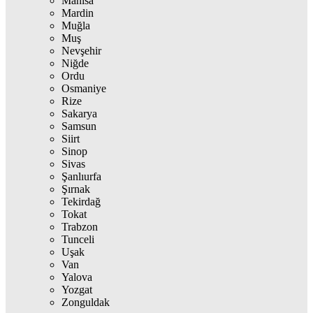
Manisa
Mardin
Muğla
Muş
Nevşehir
Niğde
Ordu
Osmaniye
Rize
Sakarya
Samsun
Siirt
Sinop
Sivas
Şanlıurfa
Şırnak
Tekirdağ
Tokat
Trabzon
Tunceli
Uşak
Van
Yalova
Yozgat
Zonguldak