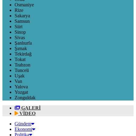
Osmaniye
Rize
Sakarya
Samsun
Siirt
Sinop
Sivas
Şanlıurfa
Şırnak
Tekirdağ
Tokat
Trabzon
Tunceli
Uşak
Van
Yalova
Yozgat
Zonguldak
GALERİ
VİDEO
Gündem
Ekonomi
Politika