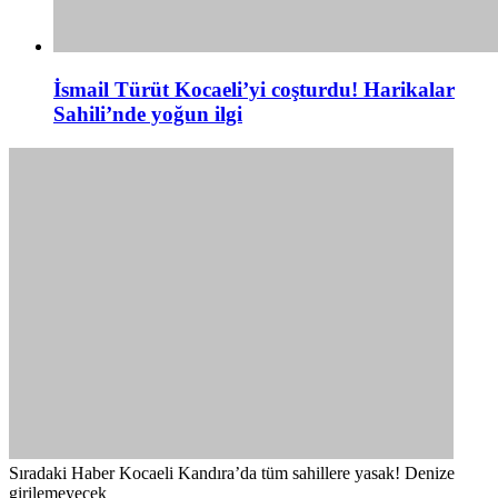
İsmail Türüt Kocaeli’yi coşturdu! Harikalar
Sahili’nde yoğun ilgi
Sıradaki Haber
Kocaeli Kandıra’da tüm sahillere yasak! Denize
girilemeyecek