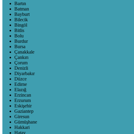
Bartın
Batman
Bayburt
Bilecik
Bingöl
Bitlis
Bolu
Burdur
Bursa
Çanakkale
Çankırı
Çorum
Denizli
Diyarbakır
Düzce
Edirne
Elazığ
Erzincan
Erzurum
Eskişehir
Gaziantep
Giresun
Gümüşhane
Hakkari
Hatay