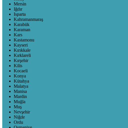
Mersin
Iğdır
Isparta
Kahramanmaraş
Karabük
Karaman
Kars
Kastamonu
Kayseri
Kırıkkale
Kırklareli
Kırşehir
Kilis
Kocaeli
Konya
Kütahya
Malatya
Manisa
Mardin
Muğla
Muş
Nevşehir
Niğde
Ordu
Osmaniye