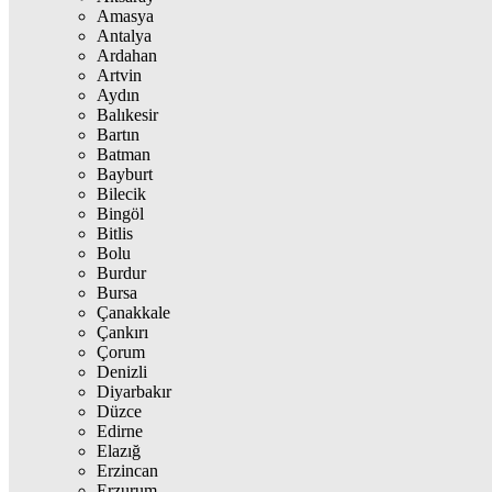
Amasya
Antalya
Ardahan
Artvin
Aydın
Balıkesir
Bartın
Batman
Bayburt
Bilecik
Bingöl
Bitlis
Bolu
Burdur
Bursa
Çanakkale
Çankırı
Çorum
Denizli
Diyarbakır
Düzce
Edirne
Elazığ
Erzincan
Erzurum