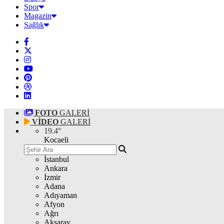
Spor
Magazin
Sağlık
FOTO
GALERİ
VİDEO
GALERİ
19.4
°
Kocaeli
İstanbul
Ankara
İzmir
Adana
Adıyaman
Afyon
Ağrı
Aksaray