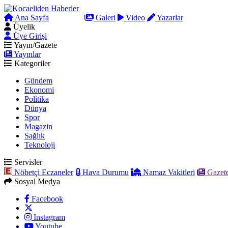
Ana Sayfa
Arama
Galeri
Video
Yazarlar
Üyelik
Üye Girişi
Yayın/Gazete
Yayınlar
Kategoriler
Gündem
Ekonomi
Politika
Dünya
Spor
Magazin
Sağlık
Teknoloji
Servisler
Nöbetçi Eczaneler
Hava Durumu
Namaz Vakitleri
Gazete
Sosyal Medya
Facebook
Instagram
Youtube