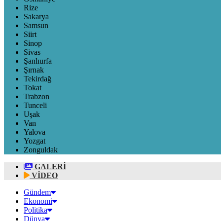
Rize
Sakarya
Samsun
Siirt
Sinop
Sivas
Şanlıurfa
Şırnak
Tekirdağ
Tokat
Trabzon
Tunceli
Uşak
Van
Yalova
Yozgat
Zonguldak
GALERİ
VİDEO
Gündem
Ekonomi
Politika
Dünya