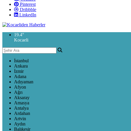
Pinterest
Dribbble
LinkedIn
19.4
°
Kocaeli
İstanbul
Ankara
İzmir
Adana
Adıyaman
Afyon
Ağrı
Aksaray
Amasya
Antalya
Ardahan
Artvin
Aydın
Balıkesir