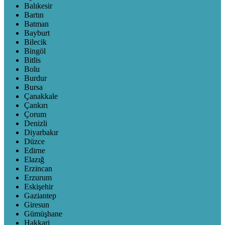
Balıkesir
Bartın
Batman
Bayburt
Bilecik
Bingöl
Bitlis
Bolu
Burdur
Bursa
Çanakkale
Çankırı
Çorum
Denizli
Diyarbakır
Düzce
Edirne
Elazığ
Erzincan
Erzurum
Eskişehir
Gaziantep
Giresun
Gümüşhane
Hakkari