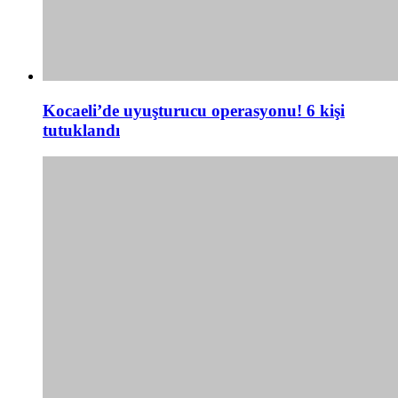
Kocaeli’de uyuşturucu operasyonu! 6 kişi
tutuklandı