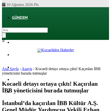
10 Ağustos 2026 Pts
GÜNDEM
EKONOMI
POLITIKA
DÜNYA
SPOR
Ana Sayfa
›
Asayiş
›
Kocaeli detayı ortaya çıktı! Kaçırılan İBB
yöneticisini burada tutmuşlar
MAGAZIN
Kocaeli detayı ortaya çıktı! Kaçırılan
İBB yöneticisini burada tutmuşlar
SAĞLIK
İstanbul’da kaçırılan İBB Kültür A.Ş.
Genel Müdür Yardımcısı Vekili Erhan