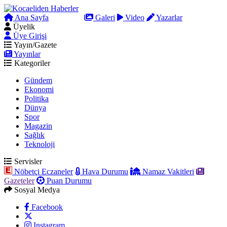
Ana Sayfa
Arama
Galeri
Video
Yazarlar
Üyelik
Üye Girişi
Yayın/Gazete
Yayınlar
Kategoriler
Gündem
Ekonomi
Politika
Dünya
Spor
Magazin
Sağlık
Teknoloji
Servisler
Nöbetçi Eczaneler
Hava Durumu
Namaz Vakitleri
Gazeteler
Puan Durumu
Sosyal Medya
Facebook
Instagram