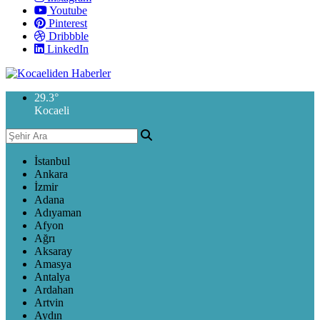
Youtube
Pinterest
Dribbble
LinkedIn
29.3
°
Kocaeli
İstanbul
Ankara
İzmir
Adana
Adıyaman
Afyon
Ağrı
Aksaray
Amasya
Antalya
Ardahan
Artvin
Aydın