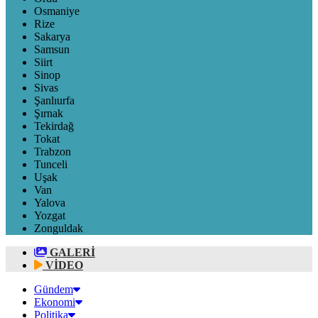
Osmaniye
Rize
Sakarya
Samsun
Siirt
Sinop
Sivas
Şanlıurfa
Şırnak
Tekirdağ
Tokat
Trabzon
Tunceli
Uşak
Van
Yalova
Yozgat
Zonguldak
GALERİ
VİDEO
Gündem
Ekonomi
Politika