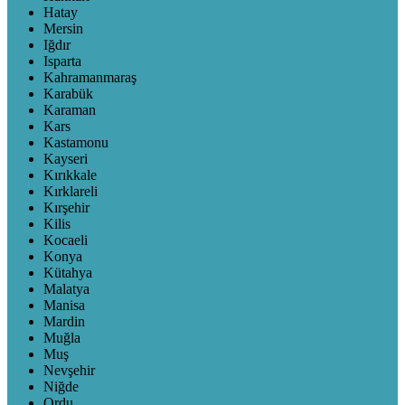
Hatay
Mersin
Iğdır
Isparta
Kahramanmaraş
Karabük
Karaman
Kars
Kastamonu
Kayseri
Kırıkkale
Kırklareli
Kırşehir
Kilis
Kocaeli
Konya
Kütahya
Malatya
Manisa
Mardin
Muğla
Muş
Nevşehir
Niğde
Ordu