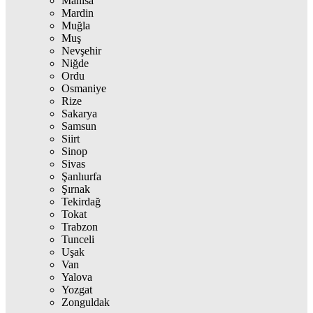
Manisa
Mardin
Muğla
Muş
Nevşehir
Niğde
Ordu
Osmaniye
Rize
Sakarya
Samsun
Siirt
Sinop
Sivas
Şanlıurfa
Şırnak
Tekirdağ
Tokat
Trabzon
Tunceli
Uşak
Van
Yalova
Yozgat
Zonguldak