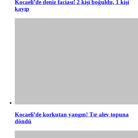
Kocaeli’de deniz faciası! 2 kişi boğuldu, 1 kişi
kayıp
Kocaeli’de korkutan yangın! Tır alev topuna
döndü