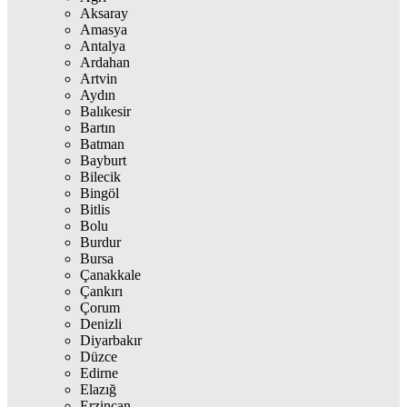
Aksaray
Amasya
Antalya
Ardahan
Artvin
Aydın
Balıkesir
Bartın
Batman
Bayburt
Bilecik
Bingöl
Bitlis
Bolu
Burdur
Bursa
Çanakkale
Çankırı
Çorum
Denizli
Diyarbakır
Düzce
Edirne
Elazığ
Erzincan