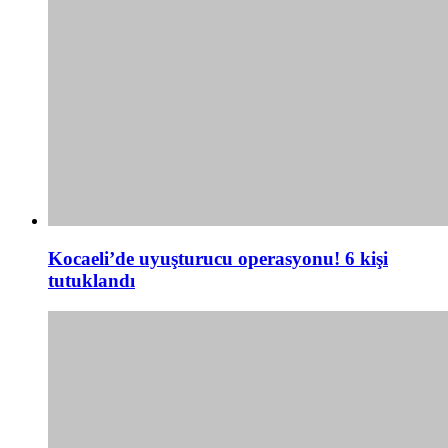
Kocaeli’de uyuşturucu operasyonu! 6 kişi
tutuklandı