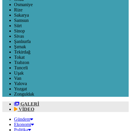
Osmaniye
Rize
Sakarya
Samsun
Siirt
Sinop
Sivas
Şanlıurfa
Şırnak
Tekirdağ
Tokat
Trabzon
Tunceli
Uşak
Van
Yalova
Yozgat
Zonguldak
GALERİ
VİDEO
Gündem
Ekonomi
Politika