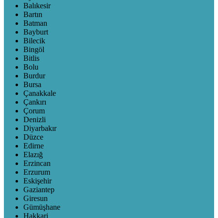
Balıkesir
Bartın
Batman
Bayburt
Bilecik
Bingöl
Bitlis
Bolu
Burdur
Bursa
Çanakkale
Çankırı
Çorum
Denizli
Diyarbakır
Düzce
Edirne
Elazığ
Erzincan
Erzurum
Eskişehir
Gaziantep
Giresun
Gümüşhane
Hakkari