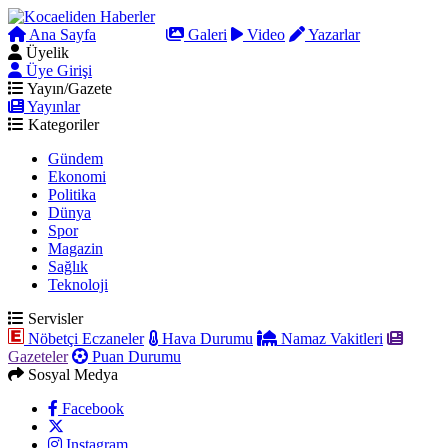
Ana Sayfa
Arama
Galeri
Video
Yazarlar
Üyelik
Üye Girişi
Yayın/Gazete
Yayınlar
Kategoriler
Gündem
Ekonomi
Politika
Dünya
Spor
Magazin
Sağlık
Teknoloji
Servisler
Nöbetçi Eczaneler
Hava Durumu
Namaz Vakitleri
Gazeteler
Puan Durumu
Sosyal Medya
Facebook
Instagram