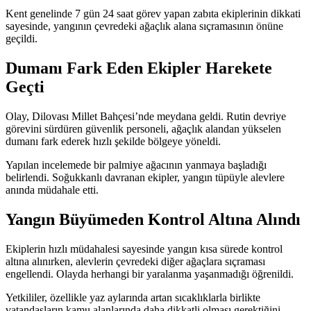
Kent genelinde 7 gün 24 saat görev yapan zabıta ekiplerinin dikkati
sayesinde, yangının çevredeki ağaçlık alana sıçramasının önüne
geçildi.
Dumanı Fark Eden Ekipler Harekete
Geçti
Olay, Dilovası Millet Bahçesi’nde meydana geldi. Rutin devriye
görevini sürdüren güvenlik personeli, ağaçlık alandan yükselen
dumanı fark ederek hızlı şekilde bölgeye yöneldi.
Yapılan incelemede bir palmiye ağacının yanmaya başladığı
belirlendi. Soğukkanlı davranan ekipler, yangın tüpüyle alevlere
anında müdahale etti.
Yangın Büyümeden Kontrol Altına Alındı
Ekiplerin hızlı müdahalesi sayesinde yangın kısa sürede kontrol
altına alınırken, alevlerin çevredeki diğer ağaçlara sıçraması
engellendi. Olayda herhangi bir yaralanma yaşanmadığı öğrenildi.
Yetkililer, özellikle yaz aylarında artan sıcaklıklarla birlikte
vatandaşların kamu alanlarında daha dikkatli olması gerektiğini