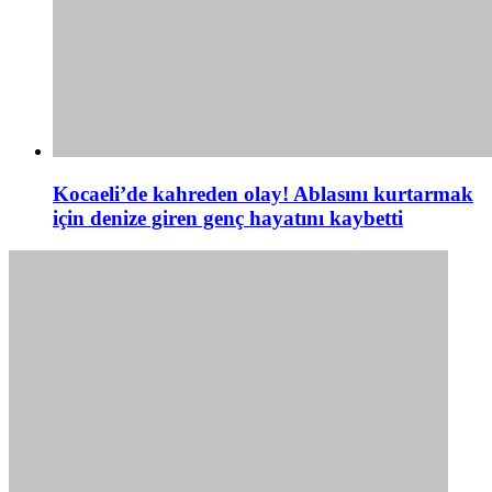
Kocaeli’de kahreden olay! Ablasını kurtarmak
için denize giren genç hayatını kaybetti