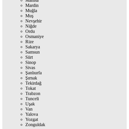
Manisa
Mardin
Muğla
Muş
Nevşehir
Niğde
Ordu
Osmaniye
Rize
Sakarya
Samsun
Siirt
Sinop
Sivas
Şanlıurfa
Şırnak
Tekirdağ
Tokat
Trabzon
Tunceli
Uşak
Van
Yalova
Yozgat
Zonguldak