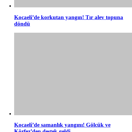
Kocaeli’de korkutan yangın! Tır alev topuna
döndü
Kocaeli’de samanlık yangını! Gölcük ve
Körfez’den destek geldi