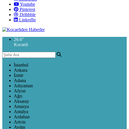
Youtube
Pinterest
Dribbble
LinkedIn
26.6
°
Kocaeli
İstanbul
Ankara
İzmir
Adana
Adıyaman
Afyon
Ağrı
Aksaray
Amasya
Antalya
Ardahan
Artvin
Aydın