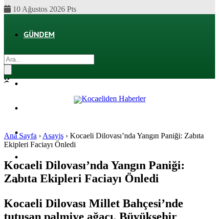
10 Ağustos 2026 Pts
GÜNDEM
EKONOMI
POLITIKA
DÜNYA
SPOR
Ana Sayfa
›
Asayiş
›
Kocaeli Dilovası’nda Yangın Paniği: Zabıta
Ekipleri Faciayı Önledi
MAGAZIN
Kocaeli Dilovası’nda Yangın Paniği:
Zabıta Ekipleri Faciayı Önledi
SAĞLIK
Kocaeli Dilovası Millet Bahçesi’nde
tutuşan palmiye ağacı, Büyükşehir