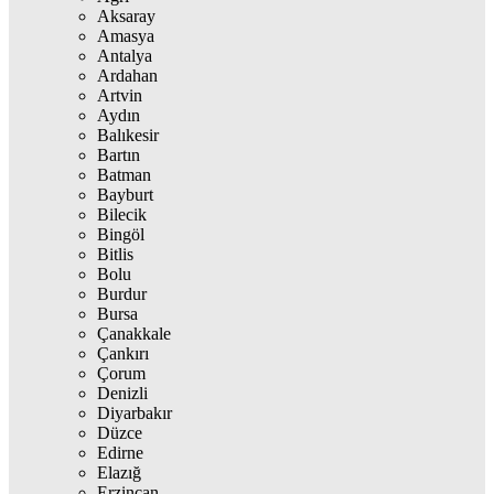
Aksaray
Amasya
Antalya
Ardahan
Artvin
Aydın
Balıkesir
Bartın
Batman
Bayburt
Bilecik
Bingöl
Bitlis
Bolu
Burdur
Bursa
Çanakkale
Çankırı
Çorum
Denizli
Diyarbakır
Düzce
Edirne
Elazığ
Erzincan