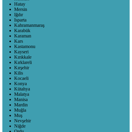
Hatay
Mersin
Iğdır
Isparta
Kahramanmaraş
Karabük
Karaman
Kars
Kastamonu
Kayseri
Kırıkkale
Kırklareli
Kırşehir
Kilis
Kocaeli
Konya
Kütahya
Malatya
Manisa
Mardin
Muğla
Muş
Nevşehir
Niğde
Ordu