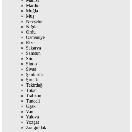
Manisa
Mardin
Muğla
Muş
Nevşehir
Niğde
Ordu
Osmaniye
Rize
Sakarya
Samsun
Siirt
Sinop
Sivas
Şanlıurfa
Şırnak
Tekirdağ
Tokat
Trabzon
Tunceli
Uşak
Van
Yalova
Yozgat
Zonguldak