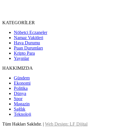
KATEGORİLER
Nöbetçi Eczaneler
Namaz Vakitleri
Hava Durumu
Puan Durumları
Kripto Para
Yayınlar
HAKKIMIZDA
Gündem
Ekonomi
Politika
Dünya
Spor
Magazin
Sağlık
Teknoloji
Tüm Hakları Saklıdır. |
Web Design: LF Dijital