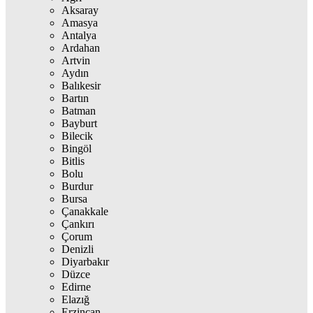
Aksaray
Amasya
Antalya
Ardahan
Artvin
Aydın
Balıkesir
Bartın
Batman
Bayburt
Bilecik
Bingöl
Bitlis
Bolu
Burdur
Bursa
Çanakkale
Çankırı
Çorum
Denizli
Diyarbakır
Düzce
Edirne
Elazığ
Erzincan