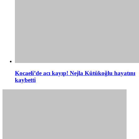
Kocaeli’de acı kayıp! Nejla Kütükoğlu hayatını
kaybetti