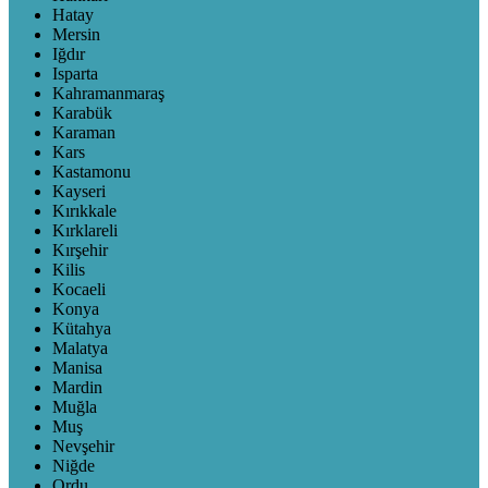
Hatay
Mersin
Iğdır
Isparta
Kahramanmaraş
Karabük
Karaman
Kars
Kastamonu
Kayseri
Kırıkkale
Kırklareli
Kırşehir
Kilis
Kocaeli
Konya
Kütahya
Malatya
Manisa
Mardin
Muğla
Muş
Nevşehir
Niğde
Ordu