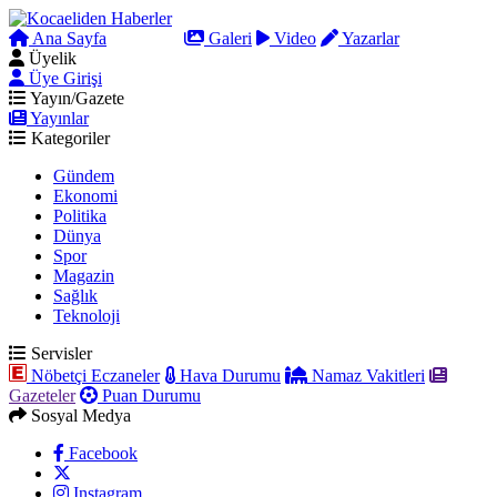
Ana Sayfa
Arama
Galeri
Video
Yazarlar
Üyelik
Üye Girişi
Yayın/Gazete
Yayınlar
Kategoriler
Gündem
Ekonomi
Politika
Dünya
Spor
Magazin
Sağlık
Teknoloji
Servisler
Nöbetçi Eczaneler
Hava Durumu
Namaz Vakitleri
Gazeteler
Puan Durumu
Sosyal Medya
Facebook
Instagram