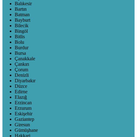
Balıkesir
Bartın
Batman
Bayburt
Bilecik
Bingöl
Bitlis
Bolu
Burdur
Bursa
Çanakkale
Çankırı
Çorum
Denizli
Diyarbakır
Düzce
Edirne
Elazığ
Erzincan
Erzurum
Eskişehir
Gaziantep
Giresun
Gümüşhane
Hakkari