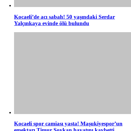
Kocaeli’de acı sabah! 50 yaşındaki Serdar
Yalçınkaya evinde ölü bulundu
Kocaeli spor camiası yasta! Maşukiyespor’un
emektarı Timur Soykan hayatını kaybetti