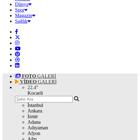
Dünya
Spor
Magazin
Sağlık
FOTO
GALERİ
VİDEO
GALERİ
22.4
°
Kocaeli
İstanbul
Ankara
İzmir
Adana
Adıyaman
Afyon
Ağrı