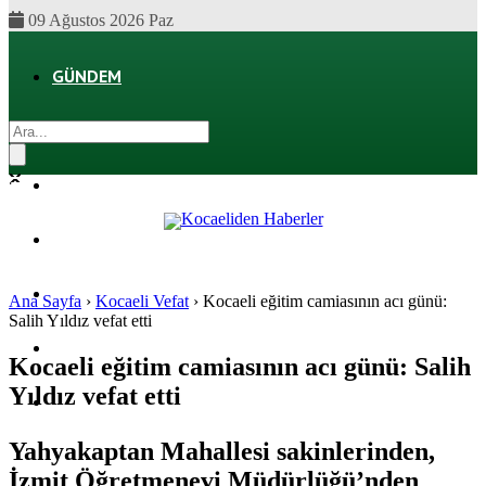
09 Ağustos 2026 Paz
GÜNDEM
EKONOMI
POLITIKA
DÜNYA
SPOR
Ana Sayfa
›
Kocaeli Vefat
›
Kocaeli eğitim camiasının acı günü:
Salih Yıldız vefat etti
MAGAZIN
Kocaeli eğitim camiasının acı günü: Salih
Yıldız vefat etti
SAĞLIK
Yahyakaptan Mahallesi sakinlerinden,
İzmit Öğretmenevi Müdürlüğü’nden