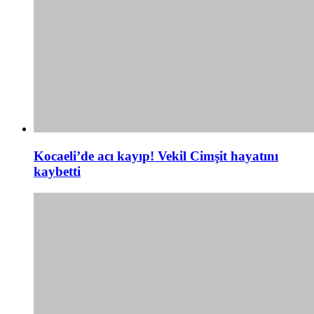
Kocaeli’de acı kayıp! Vekil Cimşit hayatını
kaybetti