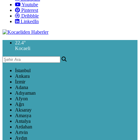
Youtube
Pinterest
Dribbble
LinkedIn
22.4
°
Kocaeli
İstanbul
Ankara
İzmir
Adana
Adıyaman
Afyon
Ağrı
Aksaray
Amasya
Antalya
Ardahan
Artvin
Aydın