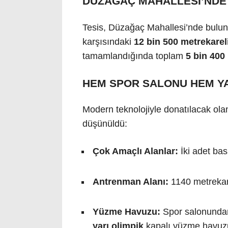
DÜZAĞAÇ MAHALLESİ’NDE
Tesis, Düzağaç Mahallesi’nde bulu
karşısındaki
12 bin 500 metrekarel
tamamlandığında toplam
5 bin 400
HEM SPOR SALONU HEM YA
Modern teknolojiyle donatılacak ola
düşünüldü:
Çok Amaçlı Alanlar:
İki adet bas
Antrenman Alanı:
1140 metrekar
Yüzme Havuzu:
Spor salonundan
yarı olimpik
kapalı yüzme havuzu