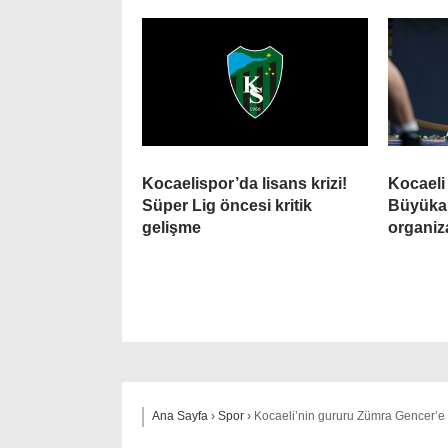
Kocaelispor’da lisans krizi!
Kocaeli
Süper Lig öncesi kritik
Büyükak
gelişme
organiz
Ana Sayfa
›
Spor
›
Kocaeli’nin gururu Zümra Gencer’e m