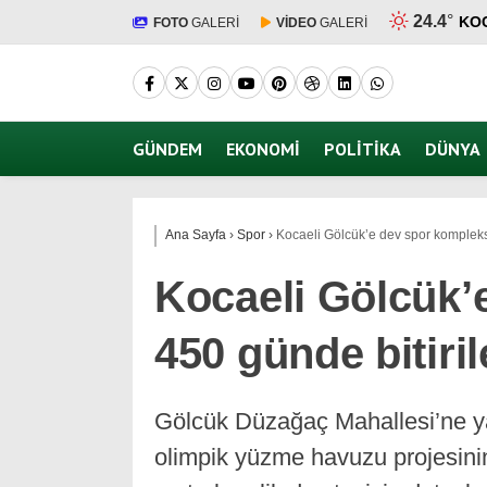
24.4
°
KO
FOTO
GALERİ
VİDEO
GALERİ
GÜNDEM
EKONOMI
POLITIKA
DÜNYA
Ana Sayfa
›
Spor
›
Kocaeli Gölcük’e dev spor kompleksi
Kocaeli Gölcük’
450 günde bitiri
Gölcük Düzağaç Mahallesi’ne ya
olimpik yüzme havuzu projesinin