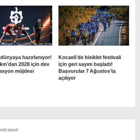
 dünyaya hazırlanıyor!
Kocaeli’de bisiklet festivali
ın’dan 2028 için dev
için geri sayım başladı!
asyon müjdesi
Başvurular 7 Ağustos’ta
açılıyor
illi davet!