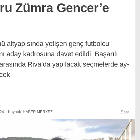
uru Zümra Gencer’e
bü altyapısında yetişen genç futbolcu
ı aday kadrosuna davet edildi. Başarılı
 arasında Riva’da yapılacak seçmelerde ay-
cek.
:24
Kaynak: HABER MERKEZI
Spor