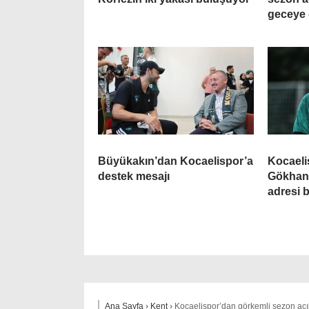
geceye
Büyükakın’dan Kocaelispor’a
Kocaeli
destek mesajı
Gökhan 
adresi b
Ana Sayfa
›
Kent
›
Kocaelispor’dan görkemli sezon açı