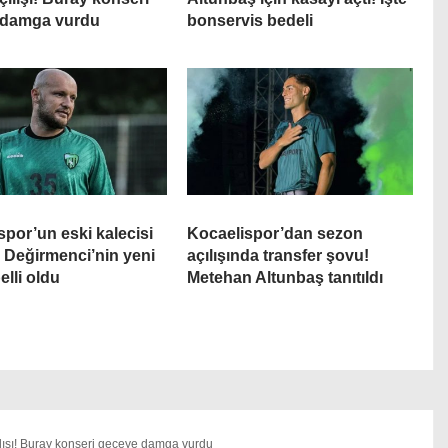
 damga vurdu
bonservis bedeli
spor’un eski kalecisi
Kocaelispor’dan sezon
Değirmenci’nin yeni
açılışında transfer şovu!
elli oldu
Metehan Altunbaş tanıtıldı
lışı! Buray konseri geceye damga vurdu