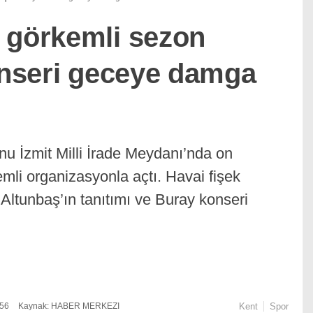
 görkemli sezon
konseri geceye damga
u İzmit Milli İrade Meydanı’nda on
kemli organizasyonla açtı. Havai fişek
 Altunbaş’ın tanıtımı ve Buray konseri
:56
Kaynak: HABER MERKEZI
Kent
Spor