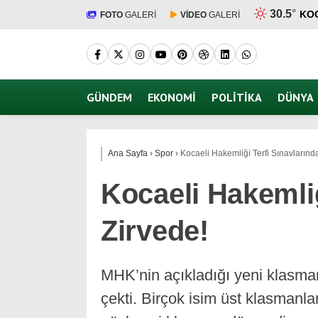
30.5
°
KO
FOTO
GALERİ
VİDEO
GALERİ
GÜNDEM
EKONOMI
POLITIKA
DÜNYA
Ana Sayfa
›
Spor
›
Kocaeli Hakemliği Terfi Sınavlarınd
Kocaeli Hakemliğ
Zirvede!
MHK’nin açıkladığı yeni klasman
çekti. Birçok isim üst klasmanla