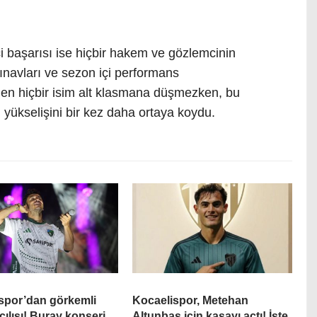
i başarısı ise hiçbir hakem ve gözlemcinin
navları ve sezon içi performans
den hiçbir isim alt klasmana düşmezken, bu
ı yükselişini bir kez daha ortaya koydu.
spor’dan görkemli
Kocaelispor, Metehan
çılışı! Buray konseri
Altunbaş için kasayı açtı! İşte