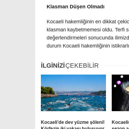
Klasman Düşen Olmadı
Kocaeli hakemliğinin en dikkat çekic
klasman kaybetmemesi oldu. Terfi sı
değerlendirmeleri sonucunda ilimiz
durum Kocaeli hakemliğinin istikrarl
İLGİNİZİ
ÇEKEBİLİR
Kocaeli’de dev yüzme şöleni!
Kocaeli
Körfezin iki yakası buluşuyor
sezon a