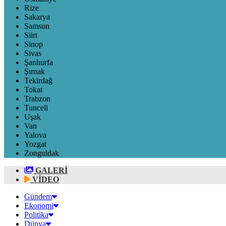
Rize
Sakarya
Samsun
Siirt
Sinop
Sivas
Şanlıurfa
Şırnak
Tekirdağ
Tokat
Trabzon
Tunceli
Uşak
Van
Yalova
Yozgat
Zonguldak
GALERİ
VİDEO
Gündem
Ekonomi
Politika
Dünya