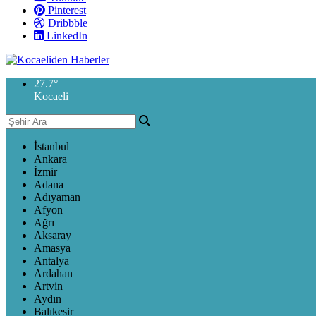
Pinterest
Dribbble
LinkedIn
27.7
°
Kocaeli
İstanbul
Ankara
İzmir
Adana
Adıyaman
Afyon
Ağrı
Aksaray
Amasya
Antalya
Ardahan
Artvin
Aydın
Balıkesir