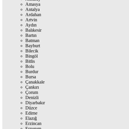
Amasya
Antalya
Ardahan
Artvin
Aydın
Balıkesir
Bartın
Batman
Bayburt
Bilecik
Bingöl
Bitlis
Bolu
Burdur
Bursa
Çanakkale
Çankırı
Çorum
Denizli
Diyarbakır
Düzce
Edirne
Elazığ
Erzincan
Erzurum