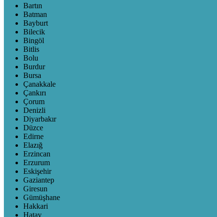
Bartın
Batman
Bayburt
Bilecik
Bingöl
Bitlis
Bolu
Burdur
Bursa
Çanakkale
Çankırı
Çorum
Denizli
Diyarbakır
Düzce
Edirne
Elazığ
Erzincan
Erzurum
Eskişehir
Gaziantep
Giresun
Gümüşhane
Hakkari
Hatay