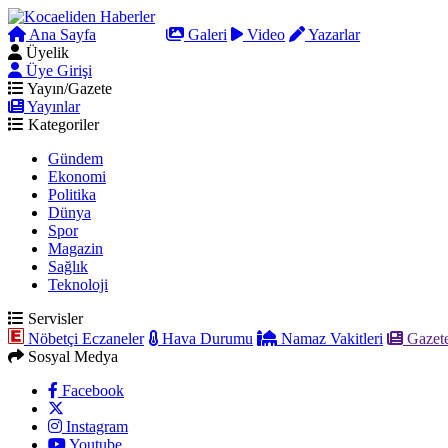
Ana Sayfa
Arama
Galeri
Video
Yazarlar
Üyelik
Üye Girişi
Yayın/Gazete
Yayınlar
Kategoriler
Gündem
Ekonomi
Politika
Dünya
Spor
Magazin
Sağlık
Teknoloji
Servisler
Nöbetçi Eczaneler
Hava Durumu
Namaz Vakitleri
Gazete
Sosyal Medya
Facebook
Instagram
Youtube