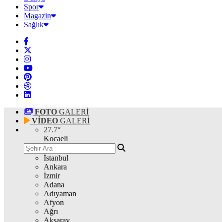
Spor
Magazin
Sağlık
FOTO
GALERİ
VİDEO
GALERİ
27.7
°
Kocaeli
İstanbul
Ankara
İzmir
Adana
Adıyaman
Afyon
Ağrı
Aksaray