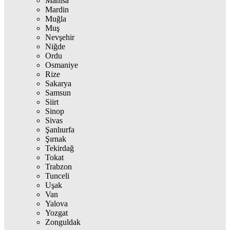
Manisa
Mardin
Muğla
Muş
Nevşehir
Niğde
Ordu
Osmaniye
Rize
Sakarya
Samsun
Siirt
Sinop
Sivas
Şanlıurfa
Şırnak
Tekirdağ
Tokat
Trabzon
Tunceli
Uşak
Van
Yalova
Yozgat
Zonguldak