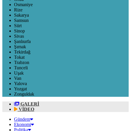
Osmaniye
Rize
Sakarya
Samsun
Siirt
Sinop
Sivas
Şanlıurfa
Şırnak
Tekirdağ
Tokat
Trabzon
Tunceli
Uşak
Van
Yalova
Yozgat
Zonguldak
GALERİ
VİDEO
Gündem
Ekonomi
Politika