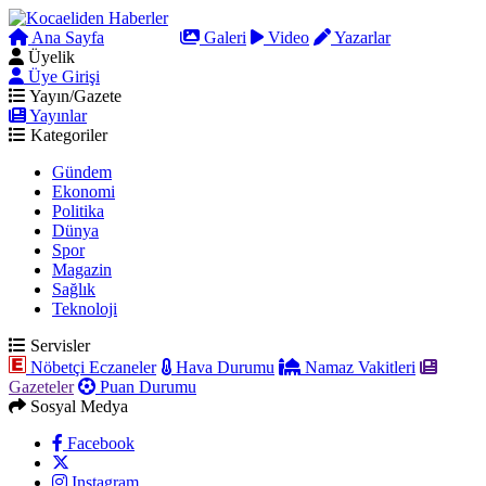
Ana Sayfa
Arama
Galeri
Video
Yazarlar
Üyelik
Üye Girişi
Yayın/Gazete
Yayınlar
Kategoriler
Gündem
Ekonomi
Politika
Dünya
Spor
Magazin
Sağlık
Teknoloji
Servisler
Nöbetçi Eczaneler
Hava Durumu
Namaz Vakitleri
Gazeteler
Puan Durumu
Sosyal Medya
Facebook
Instagram