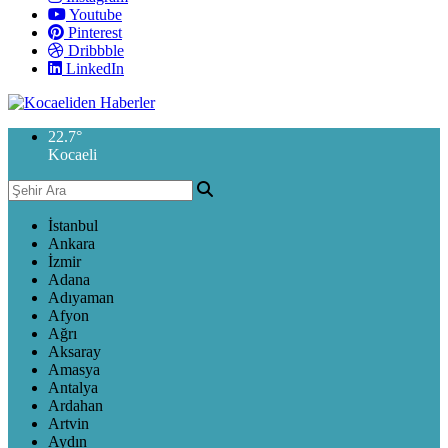
Youtube
Pinterest
Dribbble
LinkedIn
22.7
°
Kocaeli
İstanbul
Ankara
İzmir
Adana
Adıyaman
Afyon
Ağrı
Aksaray
Amasya
Antalya
Ardahan
Artvin
Aydın