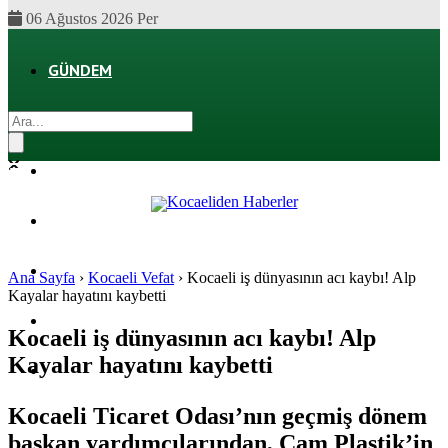
06 Ağustos 2026 Per
GÜNDEM
EKONOMI
POLITIKA
DÜNYA
SPOR
Ana Sayfa
›
Kocaeli Vefat
›
Kocaeli iş dünyasının acı kaybı! Alp
Kayalar hayatını kaybetti
MAGAZIN
Kocaeli iş dünyasının acı kaybı! Alp
Kayalar hayatını kaybetti
SAĞLIK
Kocaeli Ticaret Odası’nın geçmiş dönem
başkan yardımcılarından, Çam Plastik’in