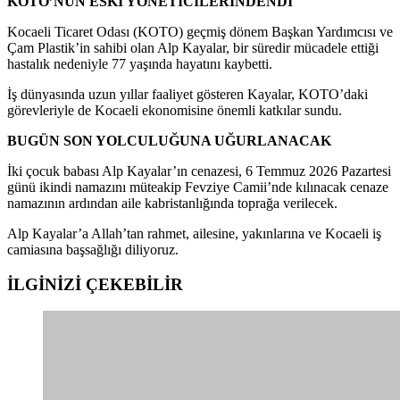
KOTO’NUN ESKİ YÖNETİCİLERİNDENDİ
Kocaeli Ticaret Odası (KOTO) geçmiş dönem Başkan Yardımcısı ve
Çam Plastik’in sahibi olan Alp Kayalar, bir süredir mücadele ettiği
hastalık nedeniyle 77 yaşında hayatını kaybetti.
İş dünyasında uzun yıllar faaliyet gösteren Kayalar, KOTO’daki
görevleriyle de Kocaeli ekonomisine önemli katkılar sundu.
BUGÜN SON YOLCULUĞUNA UĞURLANACAK
İki çocuk babası Alp Kayalar’ın cenazesi, 6 Temmuz 2026 Pazartesi
günü ikindi namazını müteakip Fevziye Camii’nde kılınacak cenaze
namazının ardından aile kabristanlığında toprağa verilecek.
Alp Kayalar’a Allah’tan rahmet, ailesine, yakınlarına ve Kocaeli iş
camiasına başsağlığı diliyoruz.
İLGİNİZİ
ÇEKEBİLİR