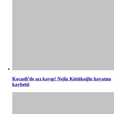
Kocaeli’de acı kayıp! Nejla Kütükoğlu hayatını
kaybetti