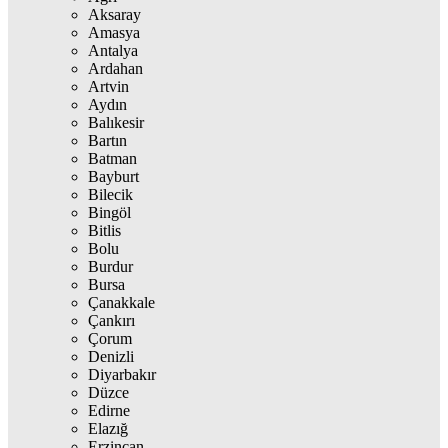
Aksaray
Amasya
Antalya
Ardahan
Artvin
Aydın
Balıkesir
Bartın
Batman
Bayburt
Bilecik
Bingöl
Bitlis
Bolu
Burdur
Bursa
Çanakkale
Çankırı
Çorum
Denizli
Diyarbakır
Düzce
Edirne
Elazığ
Erzincan