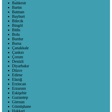
Balıkesir
Bartın
Batman
Bayburt
Bilecik
Bingöl
Bitlis
Bolu
Burdur
Bursa
Çanakkale
Çankırı
Çorum
Denizli
Diyarbakır
Düzce
Edirne
Elazığ
Erzincan
Erzurum
Eskişehir
Gaziantep
Giresun
Gümüşhane
Hakkari