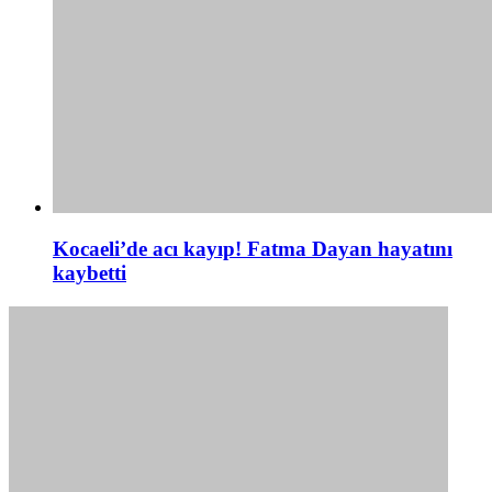
Kocaeli’de acı kayıp! Fatma Dayan hayatını
kaybetti