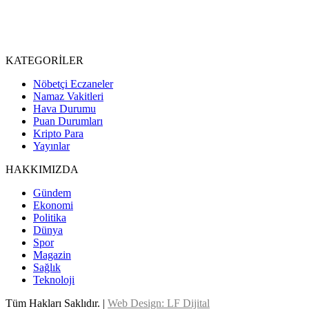
KATEGORİLER
Nöbetçi Eczaneler
Namaz Vakitleri
Hava Durumu
Puan Durumları
Kripto Para
Yayınlar
HAKKIMIZDA
Gündem
Ekonomi
Politika
Dünya
Spor
Magazin
Sağlık
Teknoloji
Tüm Hakları Saklıdır. |
Web Design: LF Dijital