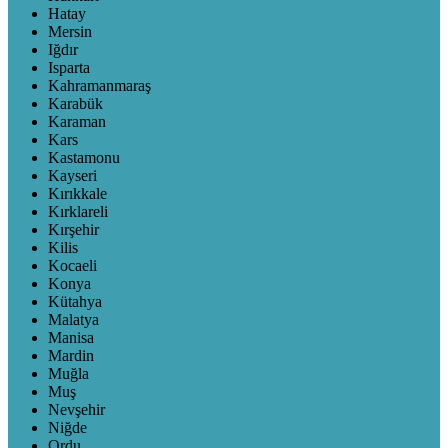
Hatay
Mersin
Iğdır
Isparta
Kahramanmaraş
Karabük
Karaman
Kars
Kastamonu
Kayseri
Kırıkkale
Kırklareli
Kırşehir
Kilis
Kocaeli
Konya
Kütahya
Malatya
Manisa
Mardin
Muğla
Muş
Nevşehir
Niğde
Ordu